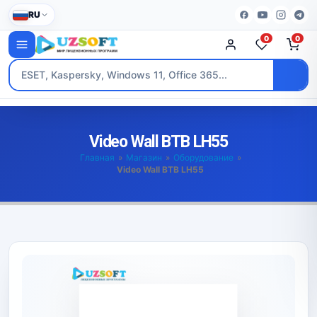
RU
0
0
Video Wall BTB LH55
Главная
»
Магазин
»
Оборудование
»
Video Wall BTB LH55