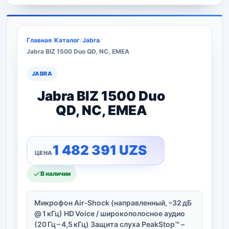
Главная
/
Каталог
/
Jabra
/
Jabra BIZ 1500 Duo QD, NC, EMEA
JABRA
Jabra BIZ 1500 Duo
QD, NC, EMEA
1 482 391
UZS
В наличии
Микрофон Air‑Shock (направленный, –32 дБ
@ 1 кГц) HD Voice / широкополосное аудио
(20 Гц – 4,5 кГц) Защита слуха PeakStop™ –