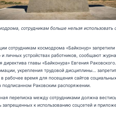
модрома, сотрудникам больше нельзя использовать 
ии сотрудникам космодрома «Байконур» запретили 
о и личных устройствах работников, сообщают журн
 директива главы «Байконура» Евгения Раковского.
мации, укрепления трудовой дисциплины… запретит
в рабочее время для посещения сайтов социальных
в подписанном Раковским распоряжении.
нная переписка между сотрудниками должна вестис
ь запрещенных к использованию соцсетей и прилож