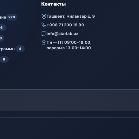
Контакты
Ташкент, Чиланзар Е, 9
ние
279
+998 71 200 19 99
6
info@starlab.uz
3
Пн — Пт 09:00–18:00,
перерыв 13:00–14:00
ограммы
4
8