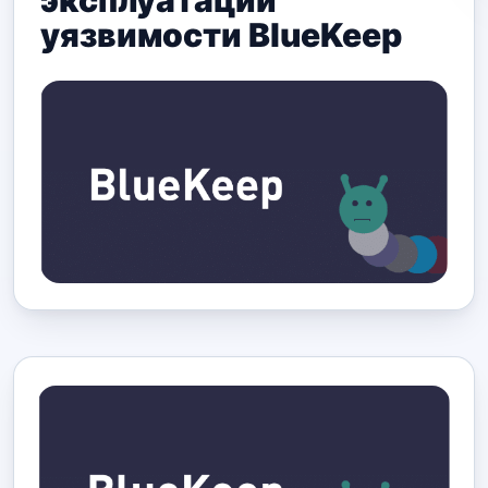
эксплуатации
уязвимости BlueKeep