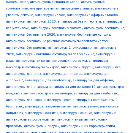
системное по
,
антивирусные глазные капли
,
антивирусные
гомеопатические препараты
,
антивирусные утилиты
,
антивирусные
утилиты рейтинг
,
антивирусные чаи
,
антивирусные эфирные масла
,
антивирусы
,
антивирусы 2020
,
антивирусы без интернета
,
антивирусы
без установки
,
антивирусы бесплатно скачать
,
антивирусы бесплатные
,
антивирусы бесплатные 2020
,
антивирусы бесплатные лучшие
,
антивирусы бесплатные рейтинг
,
антивирусы бесплатные топ
,
антивирусы бесполезны
,
антивирусы блокировщики
,
антивирусы в
2020
,
антивирусы вакцины
,
антивирусы взломанные
,
антивирусы
виды
,
антивирусы виды антивирусных программ
,
антивирусы
википедия
,
антивирусы виндовс
,
антивирусы вирусы
,
антивирусы все
,
антивирусы для linux
,
антивирусы для mac os
,
антивирусы для
windows 7
,
антивирусы для windows xp
,
антивирусы для айфона
,
антивирусы для андроид
,
антивирусы для виндовс 10
,
антивирусы для
виндовс 7
,
антивирусы для компьютера
,
антивирусы для слабых пк
,
антивирусы для школ
,
антивирусы есет
,
антивирусы есет скачать
бесплатно
,
антивирусы заключение
,
антивирусы зачем
,
антивирусы
защита пк
,
антивирусы защиты
,
антивирусы значки
,
антивирусы и
антивирусные программы
,
антивирусы и виды антивирусных
программ
,
антивирусы и вирусы
,
антивирусы и их характеристики
,
антивирусы интересные факты
,
антивирусы информатика
,
антивирусы