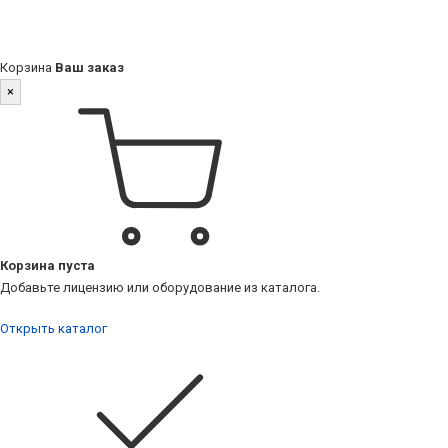
Корзина
Ваш заказ
×
Корзина пуста
Добавьте лицензию или оборудование из каталога.
Открыть каталог