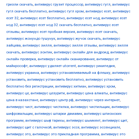
гризли скачать
,
антивирус грузит процессор
,
антивирус гугл
,
антивирус
гугл скачать бесплатно
,
антивирус гугл хром
,
антивирус есет
,
антивирус
есет 32
,
антивирус есет бесплатно
,
антивирус есет нод
,
антивирус есет
нод 32
,
антивирус есет нод 32 скачать бесплатно
,
антивирус есет
отзывы
,
антивирус есет пробная версия
,
антивирус есет скачать
,
антивирус жонундо тушунук
,
антивирус жучок скачать
,
антивирус
зайцева
,
антивирус зилля
,
антивирус зилля отзывы
,
антивирус зилля
скачать
,
антивирус зонтик
,
антивирус онлайн для андроид
,
антивирус
онлайн проверка
,
антивирус онлайн сканирование
,
антивирус от
майкрософт
,
антивирус удаляет utorrent
,
антивирус уикипедия
,
антивирус украина
,
антивирус устанавливаемый на флешку
,
антивирус
установить
,
антивирус установить бесплатно
,
антивирус установить
бесплатно без регистрации
,
антивирус хитман
,
антивирус хром
,
антивирус це
,
антивирус цезурити
,
антивирус цена алматы
,
антивирус
цена в казахстане
,
антивирус центр рф
,
антивирус через интернет
,
антивирус чист
,
антивирус чистилка
,
антивирус чистильщик
,
антивирус
шифровальщик
,
антивирус шпарки дамавик
,
антивирус шпионских
программ
,
антивирус шығу тарихы
,
антивирус шымкент
,
антивирус щит
,
антивирус щит с галочкой
,
антивирус эссе
,
антивирус эссенциале
,
антивирус это
,
антивирус это прикладная программа
,
антивирус это