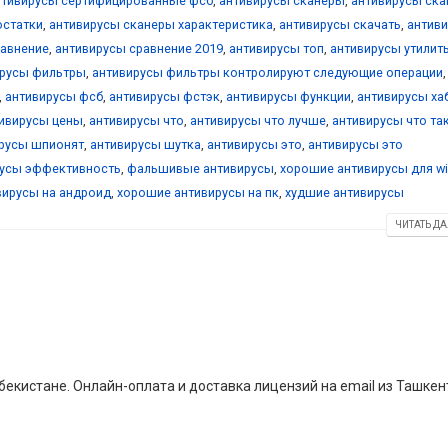
нтивирусы сертифицированные фсб
,
антивирусы сканеры
,
антивирусы ск
остатки
,
антивирусы сканеры характеристика
,
антивирусы скачать
,
антив
равнение
,
антивирусы сравнение 2019
,
антивирусы топ
,
антивирусы утилит
ирусы фильтры
,
антивирусы фильтры контролируют следующие операции
,
,
антивирусы фсб
,
антивирусы фстэк
,
антивирусы функции
,
антивирусы ха
ивирусы цены
,
антивирусы что
,
антивирусы что лучше
,
антивирусы что та
русы шпионят
,
антивирусы шутка
,
антивирусы это
,
антивирусы это
русы эффективность
,
фальшивые антивирусы
,
хорошие антивирусы для w
вирусы на андроид
,
хорошие антивирусы на пк
,
худшие антивирусы
ЧИТАТЬ ДА
екистане. Онлайн-оплата и доставка лицензий на email из Ташкен