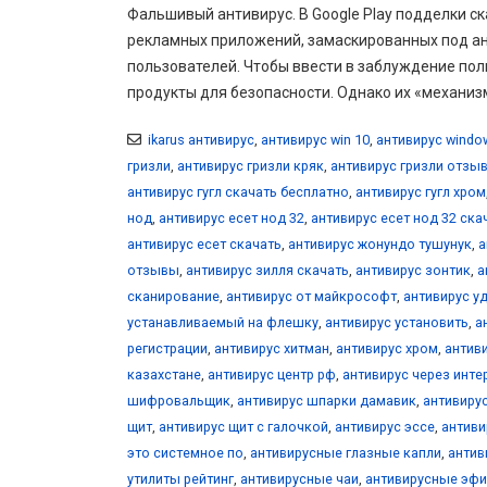
Фальшивый антивирус. В Google Play подделки ск
рекламных приложений, замаскированных под ан
пользователей. Чтобы ввести в заблуждение п
продукты для безопасности. Однако их «механиз
ikarus антивирус
,
антивирус win 10
,
антивирус windo
гризли
,
антивирус гризли кряк
,
антивирус гризли отзы
антивирус гугл скачать бесплатно
,
антивирус гугл хром
нод
,
антивирус есет нод 32
,
антивирус есет нод 32 ска
антивирус есет скачать
,
антивирус жонундо тушунук
,
а
отзывы
,
антивирус зилля скачать
,
антивирус зонтик
,
а
сканирование
,
антивирус от майкрософт
,
антивирус уд
устанавливаемый на флешку
,
антивирус установить
,
а
регистрации
,
антивирус хитман
,
антивирус хром
,
антиви
казахстане
,
антивирус центр рф
,
антивирус через инте
шифровальщик
,
антивирус шпарки дамавик
,
антивиру
щит
,
антивирус щит с галочкой
,
антивирус эссе
,
антиви
это системное по
,
антивирусные глазные капли
,
антив
утилиты рейтинг
,
антивирусные чаи
,
антивирусные эф