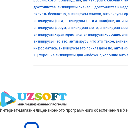
российского производства
,
антивирусы с ключами
,
а
достоинства
,
антивирусы сканеры достоинства и нед
скачать бесплатно
,
антивирусы список
,
антивирусы с
антивирусы фаги
,
антивирусы фаги и полифаги
,
антив
антивирусы форум
,
антивирусы фото
,
антивирусы фри
антивирусы характеристика
,
антивирусы хорошие
,
ант
антивирусы что это
,
антивирусы что это такое
,
антиви
информатика
,
антивирусы это прикладное по
,
антиви
10
,
хорошие антивирусы для windows 7
,
хорошие анти
Интернет-магазин лицензионного программного обеспечения в Узб