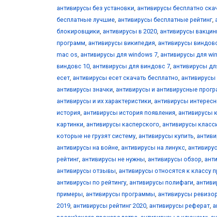
антивирусы без установки
,
антивирусы бесплатно ска
бесплатные лучшие
,
антивирусы бесплатные рейтинг
,
блокировщики
,
антивирусы в 2020
,
антивирусы вакци
программ
,
антивирусы википедия
,
антивирусы виндов
mac os
,
антивирусы для windows 7
,
антивирусы для wi
виндовс 10
,
антивирусы для виндовс 7
,
антивирусы дл
есет
,
антивирусы есет скачать бесплатно
,
антивирусы
антивирусы значки
,
антивирусы и антивирусные прог
антивирусы и их характеристики
,
антивирусы интерес
история
,
антивирусы история появления
,
антивирусы 
картинки
,
антивирусы касперского
,
антивирусы класс
которые не грузят систему
,
антивирусы купить
,
антиви
антивирусы на войне
,
антивирусы на линукс
,
антивиру
рейтинг
,
антивирусы не нужны
,
антивирусы обзор
,
ант
антивирусы отзывы
,
антивирусы относятся к классу 
антивирусы по рейтингу
,
антивирусы полифаги
,
антиви
примеры
,
антивирусы программы
,
антивирусы ревизо
2019
,
антивирусы рейтинг 2020
,
антивирусы реферат
,
а