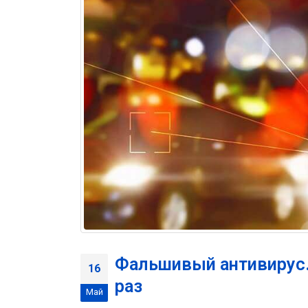
Фальшивый антивирус. 
16
раз
Май