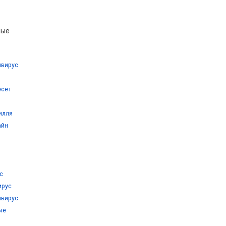
ные
ивирус
есет
илля
айн
с
ирус
ивирус
ые