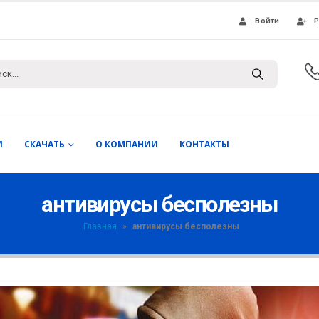
Войти
Р
И
СКАЧАТЬ
О КОМПАНИИ
КОНТАКТЫ
антивирусы бесполезны
Главная
»
антивирусы бесполезны