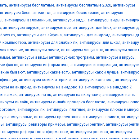
чать
,
антивирусы бесплатные
,
антивирусы бесплатные 2020
,
антивирусы
антивирусы бесплатные топ
,
антивирусы бесполезны
,
антивирусы
ны
,
антивирусы взломанные
,
антивирусы виды
,
антивирусы виды антивиру
с
,
антивирусы вирусы
,
антивирусы все
,
антивирусы для linux
,
антивирусы д
ndows xp
,
антивирусы для айфона
,
антивирусы для андроид
,
антивирусы д
я компьютера
,
антивирусы для слабых пк
,
антивирусы для школ
,
антивир
 заключение
,
антивирусы зачем
,
антивирусы защита пк
,
антивирусы защи
раммы
,
антивирусы и виды антивирусных программ
,
антивирусы и вирусы
,
ные факты
,
антивирусы информатика
,
антивирусы информация
,
антивирус
какие бывают
,
антивирусы какие есть
,
антивирусы какой лучше
,
антивиру
ификация
,
антивирусы компьютерные
,
антивирусы конспект
,
антивирусы
русы на андроид
,
антивирусы на виндовс 10
,
антивирусы на виндовс 7
,
сы на мак
,
антивирусы на пк
,
антивирусы на пк лучшие
,
антивирусы на пк
ивирусы онлайн
,
антивирусы онлайн проверка бесплатно
,
антивирусы опи
программ
,
антивирусы пк
,
антивирусы платные
,
антивирусы плюсы и мину
русы популярные
,
антивирусы презентация
,
антивирусы прикол
,
антивиру
ры
,
антивирусы ревизоры примеры
,
антивирусы рейтинг
,
антивирусы рейти
нтивирусы реферат по информатике
,
антивирусы розетка
,
антивирусы