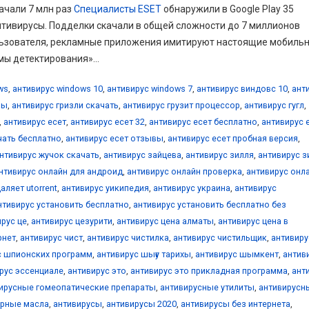
ачали 7 млн раз
Специалисты ESET
обнаружили в Google Play 35
тивирусы. Подделки скачали в общей сложности до 7 миллионов
ользователя, рекламные приложения имитируют настоящие мобиль
мы детектирования»...
ws
,
антивирус windows 10
,
антивирус windows 7
,
антивирус виндовс 10
,
ант
вы
,
антивирус гризли скачать
,
антивирус грузит процессор
,
антивирус гугл
,
,
антивирус есет
,
антивирус есет 32
,
антивирус есет бесплатно
,
антивирус 
чать бесплатно
,
антивирус есет отзывы
,
антивирус есет пробная версия
,
нтивирус жучок скачать
,
антивирус зайцева
,
антивирус зилля
,
антивирус з
нтивирус онлайн для андроид
,
антивирус онлайн проверка
,
антивирус онл
аляет utorrent
,
антивирус уикипедия
,
антивирус украина
,
антивирус
нтивирус установить бесплатно
,
антивирус установить бесплатно без
рус це
,
антивирус цезурити
,
антивирус цена алматы
,
антивирус цена в
рнет
,
антивирус чист
,
антивирус чистилка
,
антивирус чистильщик
,
антивиру
с шпионских программ
,
антивирус шығу тарихы
,
антивирус шымкент
,
антив
рус эссенциале
,
антивирус это
,
антивирус это прикладная программа
,
ант
ирусные гомеопатические препараты
,
антивирусные утилиты
,
антивирусн
ирные масла
,
антивирусы
,
антивирусы 2020
,
антивирусы без интернета
,