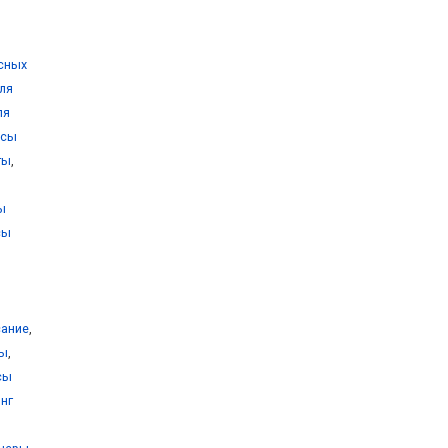
сных
ля
ля
усы
ты
,
ы
сы
сание
,
сы
,
сы
нг