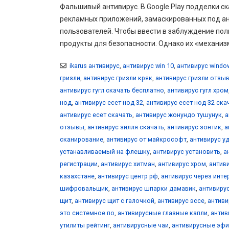
Фальшивый антивирус. В Google Play подделки ск
рекламных приложений, замаскированных под ан
пользователей. Чтобы ввести в заблуждение п
продукты для безопасности. Однако их «механиз
ikarus антивирус
,
антивирус win 10
,
антивирус windo
гризли
,
антивирус гризли кряк
,
антивирус гризли отзы
антивирус гугл скачать бесплатно
,
антивирус гугл хром
нод
,
антивирус есет нод 32
,
антивирус есет нод 32 ска
антивирус есет скачать
,
антивирус жонундо тушунук
,
а
отзывы
,
антивирус зилля скачать
,
антивирус зонтик
,
а
сканирование
,
антивирус от майкрософт
,
антивирус уд
устанавливаемый на флешку
,
антивирус установить
,
а
регистрации
,
антивирус хитман
,
антивирус хром
,
антиви
казахстане
,
антивирус центр рф
,
антивирус через инте
шифровальщик
,
антивирус шпарки дамавик
,
антивиру
щит
,
антивирус щит с галочкой
,
антивирус эссе
,
антиви
это системное по
,
антивирусные глазные капли
,
антив
утилиты рейтинг
,
антивирусные чаи
,
антивирусные эф