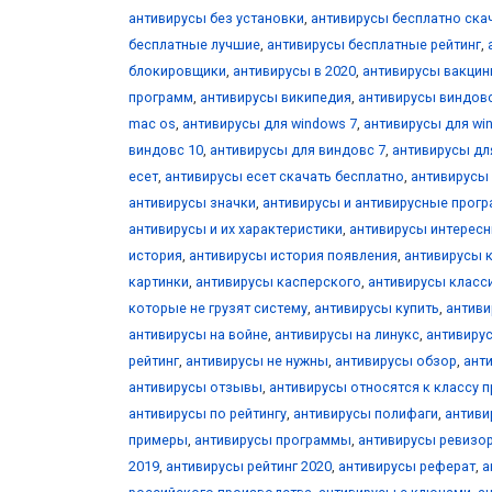
антивирусы без установки
,
антивирусы бесплатно ска
бесплатные лучшие
,
антивирусы бесплатные рейтинг
,
блокировщики
,
антивирусы в 2020
,
антивирусы вакци
программ
,
антивирусы википедия
,
антивирусы виндов
mac os
,
антивирусы для windows 7
,
антивирусы для wi
виндовс 10
,
антивирусы для виндовс 7
,
антивирусы дл
есет
,
антивирусы есет скачать бесплатно
,
антивирусы
антивирусы значки
,
антивирусы и антивирусные прог
антивирусы и их характеристики
,
антивирусы интерес
история
,
антивирусы история появления
,
антивирусы 
картинки
,
антивирусы касперского
,
антивирусы класс
которые не грузят систему
,
антивирусы купить
,
антиви
антивирусы на войне
,
антивирусы на линукс
,
антивиру
рейтинг
,
антивирусы не нужны
,
антивирусы обзор
,
ант
антивирусы отзывы
,
антивирусы относятся к классу 
антивирусы по рейтингу
,
антивирусы полифаги
,
антиви
примеры
,
антивирусы программы
,
антивирусы ревизо
2019
,
антивирусы рейтинг 2020
,
антивирусы реферат
,
а