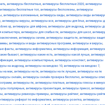
чать
,
антивирусы бесплатные
,
антивирусы бесплатные 2020
,
антивирусы
антивирусы бесплатные топ
,
антивирусы бесполезны
,
антивирусы
ны
,
антивирусы взломанные
,
антивирусы виды
,
антивирусы виды антивиру
с
,
антивирусы вирусы
,
антивирусы все
,
антивирусы для linux
,
антивирусы д
ndows xp
,
антивирусы для айфона
,
антивирусы для андроид
,
антивирусы д
я компьютера
,
антивирусы для слабых пк
,
антивирусы для школ
,
антивир
 заключение
,
антивирусы зачем
,
антивирусы защита пк
,
антивирусы защи
раммы
,
антивирусы и виды антивирусных программ
,
антивирусы и вирусы
,
ные факты
,
антивирусы информатика
,
антивирусы информация
,
антивирус
какие бывают
,
антивирусы какие есть
,
антивирусы какой лучше
,
антивиру
ификация
,
антивирусы компьютерные
,
антивирусы конспект
,
антивирусы
русы на андроид
,
антивирусы на виндовс 10
,
антивирусы на виндовс 7
,
сы на мак
,
антивирусы на пк
,
антивирусы на пк лучшие
,
антивирусы на пк
ивирусы онлайн
,
антивирусы онлайн проверка бесплатно
,
антивирусы опи
программ
,
антивирусы пк
,
антивирусы платные
,
антивирусы плюсы и мину
русы популярные
,
антивирусы презентация
,
антивирусы прикол
,
антивиру
ры
,
антивирусы ревизоры примеры
,
антивирусы рейтинг
,
антивирусы рейти
нтивирусы реферат по информатике
,
антивирусы розетка
,
антивирусы