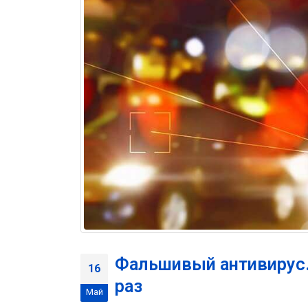
Фальшивый антивирус. 
16
раз
Май