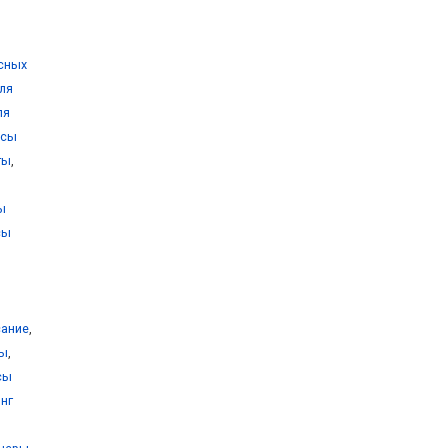
сных
ля
ля
усы
ты
,
ы
сы
сание
,
сы
,
сы
нг