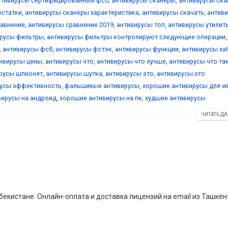
нтивирусы сертифицированные фсб
,
антивирусы сканеры
,
антивирусы ск
остатки
,
антивирусы сканеры характеристика
,
антивирусы скачать
,
антив
равнение
,
антивирусы сравнение 2019
,
антивирусы топ
,
антивирусы утилит
ирусы фильтры
,
антивирусы фильтры контролируют следующие операции
,
,
антивирусы фсб
,
антивирусы фстэк
,
антивирусы функции
,
антивирусы ха
ивирусы цены
,
антивирусы что
,
антивирусы что лучше
,
антивирусы что та
русы шпионят
,
антивирусы шутка
,
антивирусы это
,
антивирусы это
русы эффективность
,
фальшивые антивирусы
,
хорошие антивирусы для w
вирусы на андроид
,
хорошие антивирусы на пк
,
худшие антивирусы
ЧИТАТЬ ДА
екистане. Онлайн-оплата и доставка лицензий на email из Ташкен