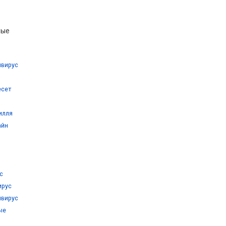
ные
ивирус
есет
илля
айн
с
ирус
ивирус
ые