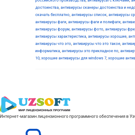
российского производства
,
антивирусы с ключами
,
а
достоинства
,
антивирусы сканеры достоинства и нед
скачать бесплатно
,
антивирусы список
,
антивирусы с
антивирусы фаги
,
антивирусы фаги и полифаги
,
антив
антивирусы форум
,
антивирусы фото
,
антивирусы фри
антивирусы характеристика
,
антивирусы хорошие
,
ант
антивирусы что это
,
антивирусы что это такое
,
антиви
информатика
,
антивирусы это прикладное по
,
антиви
10
,
хорошие антивирусы для windows 7
,
хорошие анти
Интернет-магазин лицензионного программного обеспечения в Узб