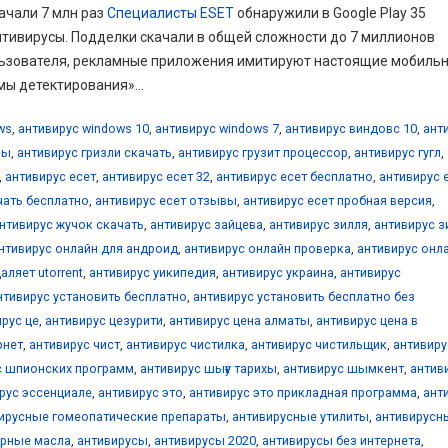
ачали 7 млн раз
Специалисты ESET
обнаружили в Google Play 35
тивирусы. Подделки скачали в общей сложности до 7 миллионов
ользователя, рекламные приложения имитируют настоящие мобиль
мы детектирования»...
ws
,
антивирус windows 10
,
антивирус windows 7
,
антивирус виндовс 10
,
ант
вы
,
антивирус гризли скачать
,
антивирус грузит процессор
,
антивирус гугл
,
,
антивирус есет
,
антивирус есет 32
,
антивирус есет бесплатно
,
антивирус 
чать бесплатно
,
антивирус есет отзывы
,
антивирус есет пробная версия
,
нтивирус жучок скачать
,
антивирус зайцева
,
антивирус зилля
,
антивирус з
нтивирус онлайн для андроид
,
антивирус онлайн проверка
,
антивирус онл
аляет utorrent
,
антивирус уикипедия
,
антивирус украина
,
антивирус
нтивирус установить бесплатно
,
антивирус установить бесплатно без
рус це
,
антивирус цезурити
,
антивирус цена алматы
,
антивирус цена в
рнет
,
антивирус чист
,
антивирус чистилка
,
антивирус чистильщик
,
антивиру
с шпионских программ
,
антивирус шығу тарихы
,
антивирус шымкент
,
антив
рус эссенциале
,
антивирус это
,
антивирус это прикладная программа
,
ант
ирусные гомеопатические препараты
,
антивирусные утилиты
,
антивирусн
ирные масла
,
антивирусы
,
антивирусы 2020
,
антивирусы без интернета
,