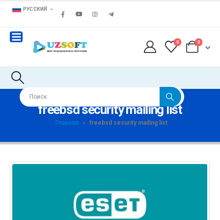
РУССКИЙ
0
0
freebsd security mailing list
Главная
»
freebsd security mailing list