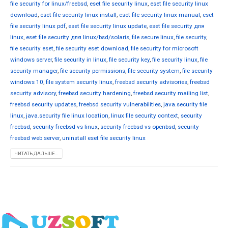
file security for linux/freebsd
,
eset file security linux
,
eset file security linux
download
,
eset file security linux install
,
eset file security linux manual
,
eset
file security linux pdf
,
eset file security linux update
,
eset file security для
linux
,
eset file security для linux/bsd/solaris
,
file secure linux
,
file security
,
file security eset
,
file security eset download
,
file security for microsoft
windows server
,
file security in linux
,
file security key
,
file security linux
,
file
security manager
,
file security permissions
,
file security system
,
file security
windows 10
,
file system security linux
,
freebsd security advisories
,
freebsd
security advisory
,
freebsd security hardening
,
freebsd security mailing list
,
freebsd security updates
,
freebsd security vulnerabilities
,
java.security file
linux
,
java.security file linux location
,
linux file security context
,
security
freebsd
,
security freebsd vs linux
,
security freebsd vs openbsd
,
security
freebsd web server
,
uninstall eset file security linux
ЧИТАТЬ ДАЛЬШЕ...