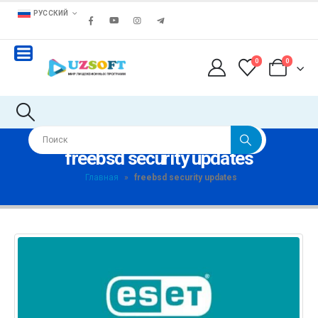
РУССКИЙ
0
0
freebsd security updates
Главная
»
freebsd security updates