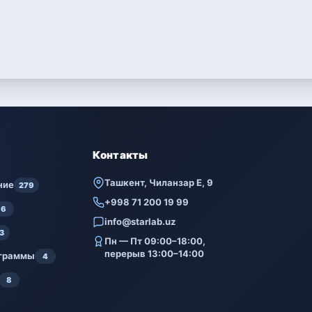
Контакты
Ташкент, Чиланзар Е, 9
ние
279
+998 71 200 19 99
6
info@starlab.uz
3
Пн — Пт 09:00–18:00,
перерыв 13:00–14:00
ограммы
4
8