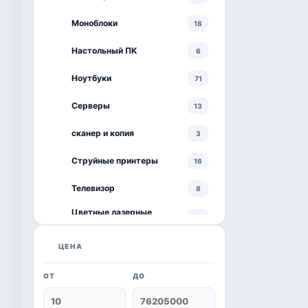
Моноблоки
18
Настольный ПК
6
Ноутбуки
71
Серверы
13
сканер и копия
3
Струйные принтеры
16
Телевизор
8
Цветные лазерные
3
принтеры
черно-белый принтер
ЦЕНА
4
ОТ
ДО
Kaspersky
6