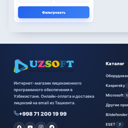
Microsoft
13
Фильтровать
Другие программы
4
Bitdefender
8
ESET
7
Avast
2
Каталог
PRO32
4
Оборудова
Интернет-магазин лицензионного
Dr.Web
4
Kaspersky
программного обеспечения в
Microsoft
1
Узбекистане. Онлайн-оплата и доставка
Jivo
3
лицензий на email из Ташкента.
Другие пр
Онлайн кинотеатр
3
+998 71 200 19 99
IVI
Bitdefender
ESET
7