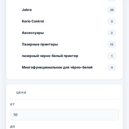
Jabra
29
Kerio Control
3
Аксессуары
2
Лазерные принтеры
15
лазерный черно-белый принтер
1
Многофункциональное для чёрно-белой
4
Многофункциональные лазерные принтеры
18
Многофункциональные цветные лазерные
10
ЦЕНА
принтеры
Мониторы
20
ОТ
Моноблоки
18
Настольный ПК
6
ДО