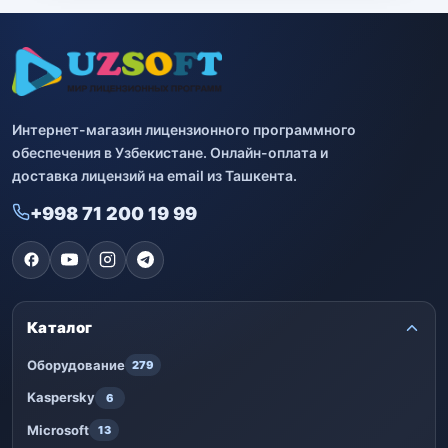
Bitdefender
8
ESET
7
Avast
2
Интернет-магазин лицензионного программного
обеспечения в Узбекистане. Онлайн-оплата и
PRO32
4
доставка лицензий на email из Ташкента.
Dr.Web
4
+998 71 200 19 99
Jivo
3
Онлайн кинотеатр IVI
3
Каталог
Оборудование
279
Kaspersky
6
Microsoft
13