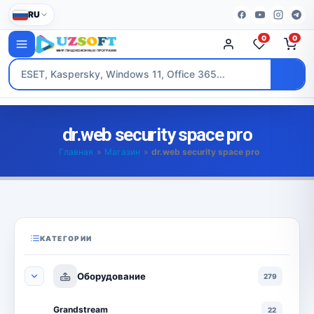
RU
0
0
dr.web security space pro
Главная
»
Магазин
»
dr.web security space pro
КАТЕГОРИИ
Оборудование
279
Grandstream
22