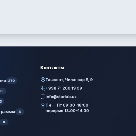
Контакты
Ташкент, Чиланзар Е, 9
ние
279
+998 71 200 19 99
6
info@starlab.uz
3
Пн — Пт 09:00–18:00,
перерыв 13:00–14:00
ограммы
4
8