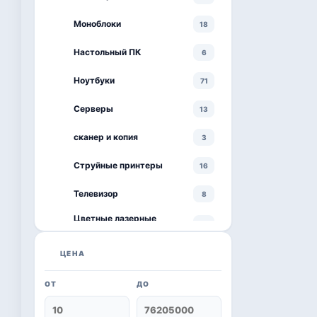
Моноблоки
18
Настольный ПК
6
Ноутбуки
71
Серверы
13
сканер и копия
3
Струйные принтеры
16
Телевизор
8
Цветные лазерные
3
принтеры
черно-белый принтер
ЦЕНА
4
ОТ
ДО
Kaspersky
6