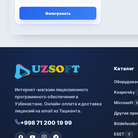
Microsoft
13
Фильтровать
Другие программы
4
Bitdefender
8
ESET
7
Avast
2
Каталог
PRO32
4
Оборудова
Интернет-магазин лицензионного
Dr.Web
4
Kaspersky
программного обеспечения в
Microsoft
1
Узбекистане. Онлайн-оплата и доставка
Jivo
3
лицензий на email из Ташкента.
Другие пр
Онлайн кинотеатр
3
+998 71 200 19 99
IVI
Bitdefender
ESET
7