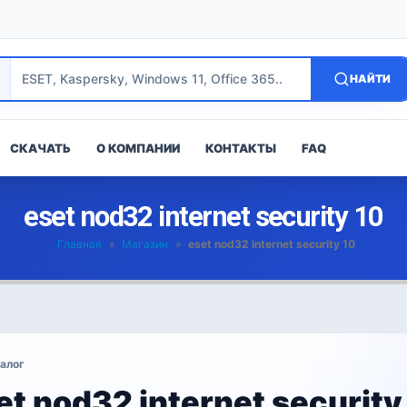
НАЙТИ
СКАЧАТЬ
О КОМПАНИИ
КОНТАКТЫ
FAQ
eset nod32 internet security 10
Главная
»
Магазин
»
eset nod32 internet security 10
алог
et nod32 internet security