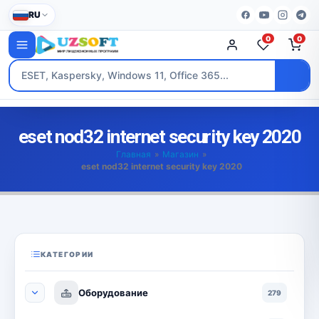
RU
0
0
eset nod32 internet security key 2020
Главная
»
Магазин
»
eset nod32 internet security key 2020
КАТЕГОРИИ
Оборудование
279