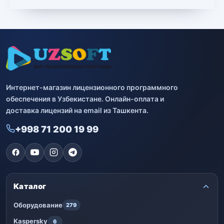
Bitdefender
8
ESET
7
Avast
2
Интернет-магазин лицензионного программного
PRO32
4
обеспечения в Узбекистане. Онлайн-оплата и
доставка лицензий на email из Ташкента.
Dr.Web
4
+998 71 200 19 99
Jivo
3
Онлайн кинотеатр IVI
3
Каталог
Оборудование
279
Kaspersky
6