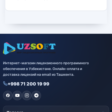
Другие программы
4
Bitdefender
8
ESET
7
Avast
2
PRO32
4
Интернет-магазин лицензионного программного
Dr.Web
обеспечения в Узбекистане. Онлайн-оплата и
4
доставка лицензий на email из Ташкента.
Jivo
3
+998 71 200 19 99
Онлайн кинотеатр IVI
3