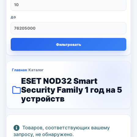
Моноблоки
18
Настольный ПК
6
ДО
Ноутбуки
71
Серверы
13
Фильтровать
сканер и копия
3
Струйные принтеры
16
Главная
/
Каталог
Телевизор
ESET NOD32 Smart
8
Security Family 1 год на 5
Цветные лазерные принтеры
3
устройств
черно-белый принтер
4
Kaspersky
6
Товаров, соответствующих вашему
Microsoft
13
запросу, не обнаружено.