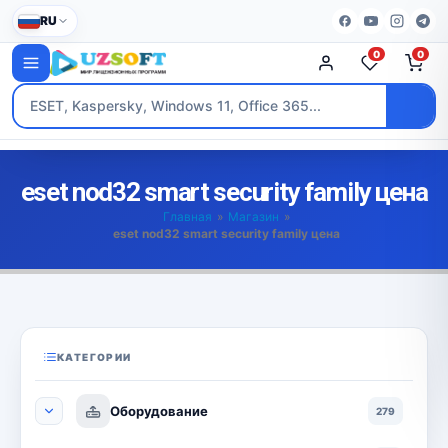
RU
0
0
eset nod32 smart security family цена
Главная
»
Магазин
»
eset nod32 smart security family цена
КАТЕГОРИИ
Оборудование
279