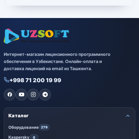
Bitdefender
8
ESET
7
Avast
2
Интернет-магазин лицензионного программного
PRO32
4
обеспечения в Узбекистане. Онлайн-оплата и
доставка лицензий на email из Ташкента.
Dr.Web
4
+998 71 200 19 99
Jivo
3
Онлайн кинотеатр IVI
3
Каталог
Оборудование
279
Kaspersky
6