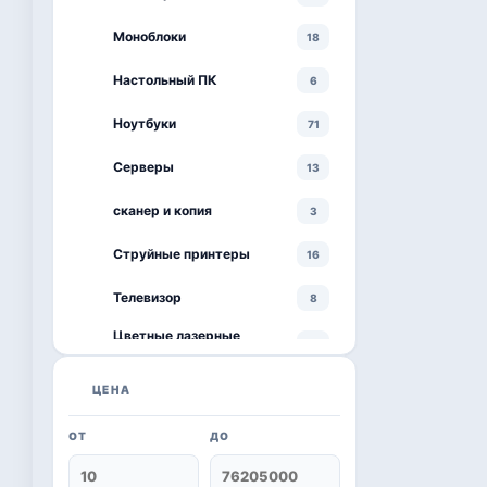
Моноблоки
18
Настольный ПК
6
Ноутбуки
71
Серверы
13
сканер и копия
3
Струйные принтеры
16
Телевизор
8
Цветные лазерные
3
принтеры
черно-белый принтер
ЦЕНА
4
ОТ
ДО
Kaspersky
6