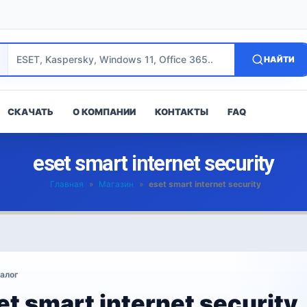
НАЙТИ
СКАЧАТЬ
О КОМПАНИИ
КОНТАКТЫ
FAQ
eset smart internet security
Главная
»
Магазин
»
eset smart internet security
алог
et smart internet security