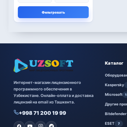
Microsoft
13
Фильтровать
Другие программы
4
Bitdefender
8
ESET
7
Avast
2
Каталог
PRO32
4
Оборудова
Интернет-магазин лицензионного
Dr.Web
4
Kaspersky
программного обеспечения в
Microsoft
1
Узбекистане. Онлайн-оплата и доставка
Jivo
3
лицензий на email из Ташкента.
Другие пр
Онлайн кинотеатр
3
+998 71 200 19 99
IVI
Bitdefender
ESET
7