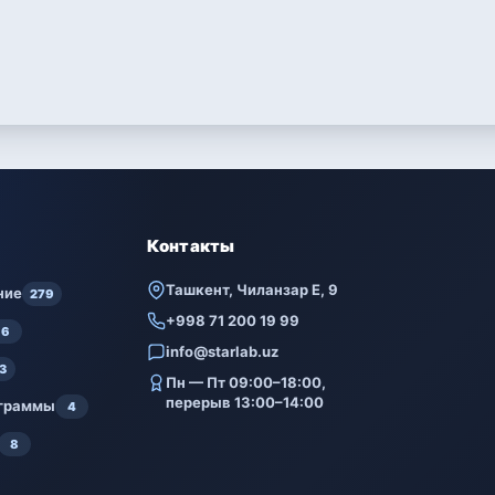
Контакты
Ташкент, Чиланзар Е, 9
ние
279
+998 71 200 19 99
6
info@starlab.uz
3
Пн — Пт 09:00–18:00,
перерыв 13:00–14:00
ограммы
4
8