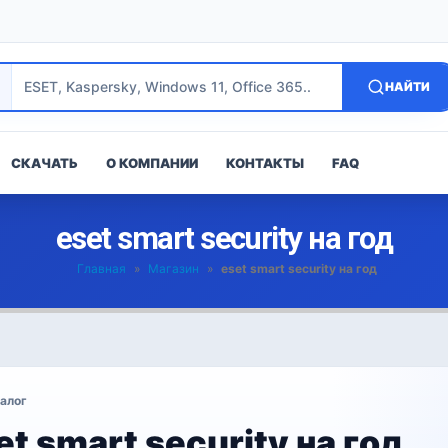
НАЙТИ
СКАЧАТЬ
О КОМПАНИИ
КОНТАКТЫ
FAQ
eset smart security на год
Главная
»
Магазин
»
eset smart security на год
алог
et smart security на год