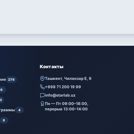
Контакты
Ташкент, Чиланзар Е, 9
ние
279
+998 71 200 19 99
6
info@starlab.uz
3
Пн — Пт 09:00–18:00,
перерыв 13:00–14:00
ограммы
4
8