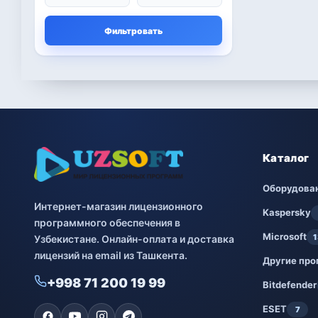
Microsoft
13
Фильтровать
Другие программы
4
Bitdefender
8
ESET
7
Avast
2
Каталог
PRO32
4
Оборудова
Интернет-магазин лицензионного
Dr.Web
4
Kaspersky
программного обеспечения в
Microsoft
1
Узбекистане. Онлайн-оплата и доставка
Jivo
3
лицензий на email из Ташкента.
Другие пр
Онлайн кинотеатр
3
+998 71 200 19 99
IVI
Bitdefender
ESET
7