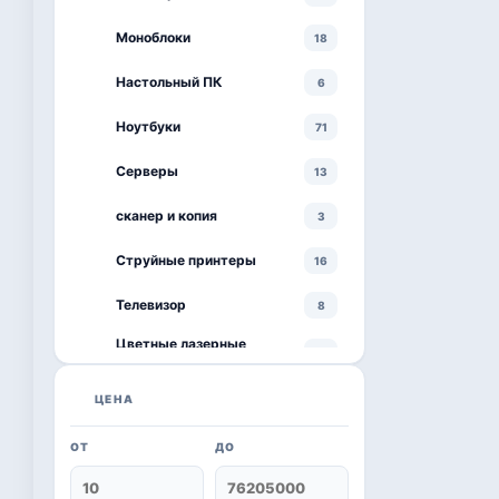
Моноблоки
18
Настольный ПК
6
Ноутбуки
71
Серверы
13
сканер и копия
3
Струйные принтеры
16
Телевизор
8
Цветные лазерные
3
принтеры
черно-белый принтер
ЦЕНА
4
ОТ
ДО
Kaspersky
6