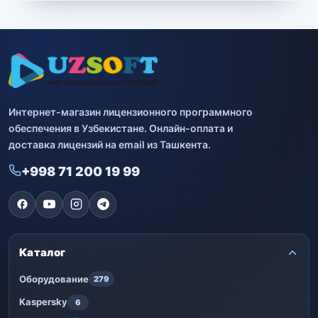
Bitdefender
8
ESET
7
Avast
2
Интернет-магазин лицензионного программного
PRO32
4
обеспечения в Узбекистане. Онлайн-оплата и
доставка лицензий на email из Ташкента.
Dr.Web
4
+998 71 200 19 99
Jivo
3
Онлайн кинотеатр IVI
3
Каталог
Оборудование
279
Kaspersky
6