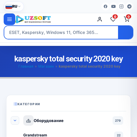
RU
0
0
kaspersky total security 2020 key
Главная
»
Магазин
»
kaspersky total security 2020 key
КАТЕГОРИИ
Оборудование
279
Grandstream
22