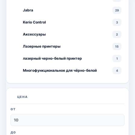
Jabra
29
Kerio Control
3
Аксессуары
2
Лазерные принтеры
15
лазерный черно-белый принтер
1
Многофункциональное для чёрно-белой
4
Многофункциональные лазерные принтеры
18
Многофункциональные цветные лазерные
10
ЦЕНА
принтеры
Мониторы
20
ОТ
Моноблоки
18
Настольный ПК
6
ДО