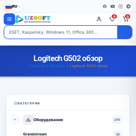
RU
0
0
Logitech G502 обзор
Главная
»
Магазин
»
Logitech G502 обзор
КАТЕГОРИИ
Оборудование
279
Grandstream
22