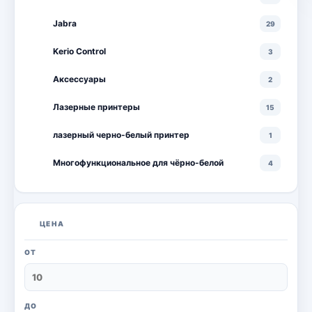
Jabra
29
Kerio Control
3
Аксессуары
2
Лазерные принтеры
15
лазерный черно-белый принтер
1
Многофункциональное для чёрно-белой
4
Многофункциональные лазерные принтеры
18
Многофункциональные цветные лазерные
10
ЦЕНА
принтеры
Мониторы
20
ОТ
Моноблоки
18
Настольный ПК
6
ДО