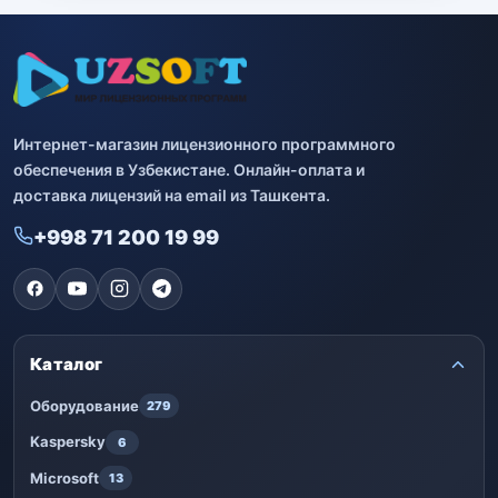
Bitdefender
8
ESET
7
Avast
2
Интернет-магазин лицензионного программного
обеспечения в Узбекистане. Онлайн-оплата и
PRO32
4
доставка лицензий на email из Ташкента.
Dr.Web
4
+998 71 200 19 99
Jivo
3
Онлайн кинотеатр IVI
3
Каталог
Оборудование
279
Kaspersky
6
Microsoft
13