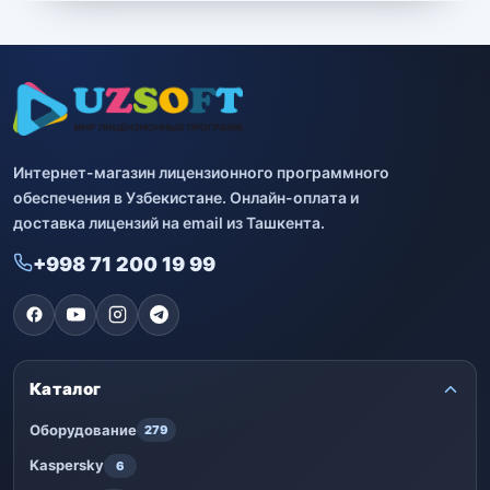
Bitdefender
8
ESET
7
Avast
2
Интернет-магазин лицензионного программного
PRO32
4
обеспечения в Узбекистане. Онлайн-оплата и
доставка лицензий на email из Ташкента.
Dr.Web
4
+998 71 200 19 99
Jivo
3
Онлайн кинотеатр IVI
3
Каталог
Оборудование
279
Kaspersky
6