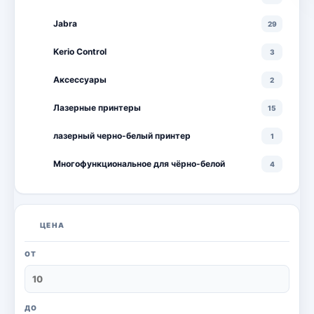
Jabra
29
Kerio Control
3
Аксессуары
2
Лазерные принтеры
15
лазерный черно-белый принтер
1
Многофункциональное для чёрно-белой
4
Многофункциональные лазерные принтеры
18
Многофункциональные цветные лазерные
10
ЦЕНА
принтеры
Мониторы
20
ОТ
Моноблоки
18
Настольный ПК
6
ДО