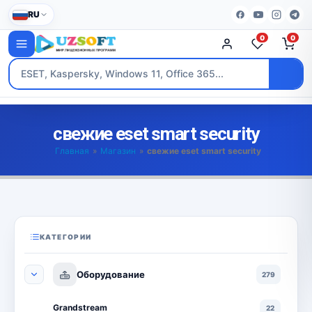
RU
0
0
свежие eset smart security
Главная
»
Магазин
»
свежие eset smart security
КАТЕГОРИИ
Оборудование
279
Grandstream
22