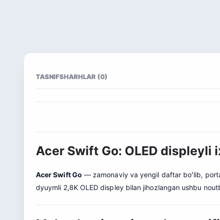
TASNIF
SHARHLAR (0)
Acer Swift Go: OLED displeyli
Acer Swift Go
— zamonaviy va yengil daftar boʻlib, portat
dyuymli 2,8K OLED displey bilan jihozlangan ushbu noutbu