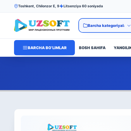
Toshkent, Chilonzor E, 9
Litsenziya 60 soniyada
BARCHA BO‘LIMLAR
BOSH SAHIFA
YANGILI