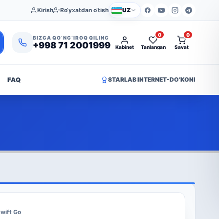
Kirish
Ro‘yxatdan o‘tish
UZ
0
0
BIZGA QO‘NG‘IROQ QILING
+998 71 2001999
Kabinet
Tanlangan
Savat
FAQ
STARLAB INTERNET-DO‘KONI
wift Go