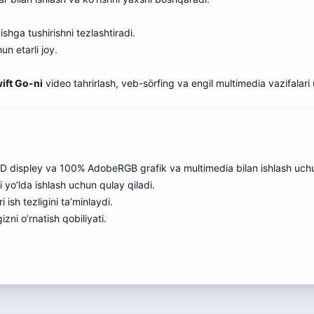
ishga tushirishni tezlashtiradi.
un etarli joy
.
ift Go-ni
video tahrirlash, veb-sörfing va engil multimedia vazifalari
D displey va 100% AdobeRGB grafik va multimedia bilan ishlash uchu
yo’lda ishlash uchun qulay qiladi.
ish tezligini ta’minlaydi.
zni o’rnatish qobiliyati.