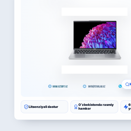
Oʻzbekistonda rasmiy
6
Litsenziyali dastur
hamkor
y