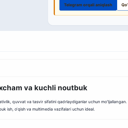
Telegram orqali aniqlash
Qo‘
 ixcham va kuchli noutbuk
ivlik, quvvat va tasvir sifatini qadrlaydiganlar uchun moʻljallangan.
k ish, o‘qish va multimedia vazifalari uchun ideal.