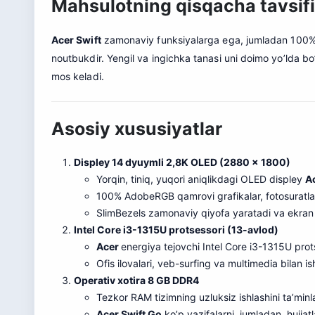
Mahsulotning qisqacha tavsifi
Acer Swift
zamonaviy funksiyalarga ega, jumladan 100% Ad
noutbukdir. Yengil va ingichka tanasi uni doimo yo’lda bo’
mos keladi.
Asosiy xususiyatlar
Displey 14 dyuymli 2,8K OLED (2880 x 1800)
Yorqin, tiniq, yuqori aniqlikdagi OLED displey
A
100% AdobeRGB qamrovi grafikalar, fotosuratlar 
SlimBezels zamonaviy qiyofa yaratadi va ekran 
Intel Core i3-1315U protsessori (13-avlod)
Acer
energiya tejovchi Intel Core i3-1315U prots
Ofis ilovalari, veb-surfing va multimedia bilan i
Operativ xotira 8 GB DDR4
Tezkor RAM tizimning uzluksiz ishlashini ta’minl
Acer Swift Go
ko’p vazifalarni, jumladan, hujjat