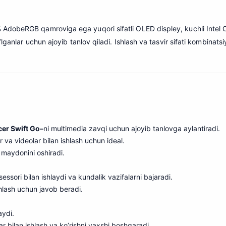
obeRGB qamroviga ega yuqori sifatli OLED displey, kuchli Intel Cor
lganlar uchun ajoyib tanlov qiladi. Ishlash va tasvir sifati kombinatsi
cer Swift Go
–
ni multimedia zavqi uchun ajoyib tanlovga aylantiradi.
va videolar bilan ishlash uchun ideal.
maydonini oshiradi.
essori bilan ishlaydi va kundalik vazifalarni bajaradi.
shlash uchun javob beradi.
aydi.
lar bilan ishlash va ko’rishni yaxshi boshqaradi.