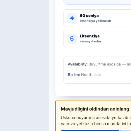
60 soniya
litsenziya yetkazish
Litsenziya
rasmiy dastur
Availability:
Buyurtma asosida — mav
Bo'lim:
Noutbuklar
Mavjudligini oldindan aniqlang
Uskuna buyurtma asosida yetkazib be
narx va yetkazib berish muddatini ta