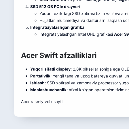
SSD 512 GB PCIe drayveri
Yuqori tezlikdagi SSD xotirasi tizim va ilovalarni 
Hujjatlar, multimediya va dasturlarni saqlash uch
Integratsiyalashgan grafika
Integratsiyalashgan Intel UHD grafikasi
Acer Sw
Acer Swift afzalliklari
Yuqori sifatli displey:
2,8K piksellar soniga ega OLE
Portativlik:
Yengil tana va uzoq batareya quvvati uni 
Ishlash:
SSD xotirasi va zamonaviy protsessor yuqori 
Moslashuvchanlik:
afzal ko’rgan operatsion tizimingi
Acer
rasmiy veb-sayti