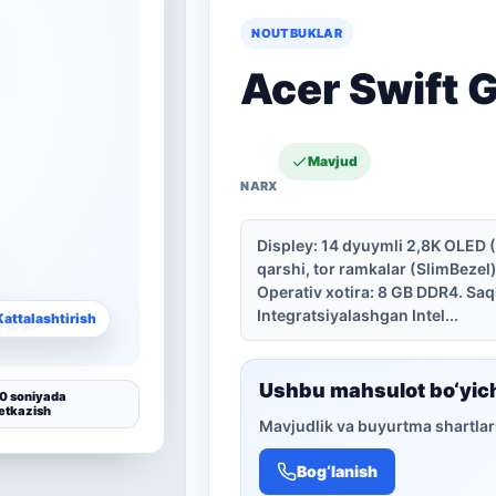
NOUTBUKLAR
Acer Swift 
Mavjud
Displey: 14 dyuymli 2,8K OLED
qarshi, tor ramkalar (SlimBezel)
Operativ xotira: 8 GB DDR4. Sa
Integratsiyalashgan Intel...
Kattalashtirish
Ushbu mahsulot bo‘yic
0 soniyada
etkazish
Mavjudlik va buyurtma shartlari
Bog‘lanish