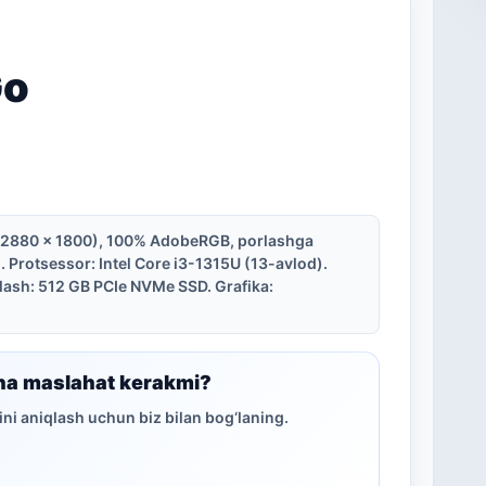
Go
 (2880 x 1800), 100% AdobeRGB, porlashga
. Protsessor: Intel Core i3-1315U (13-avlod).
qlash: 512 GB PCIe NVMe SSD. Grafika:
ha maslahat kerakmi?
ni aniqlash uchun biz bilan bog‘laning.