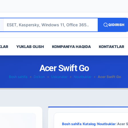
QIDIRISH
KLAR
YUKLAB OLISH
KOMPANIYA HAQIDA
KONTAKTLAR
Acer Swift Go
Bosh sahifa
»
Do’kon
»
Uskunalar
»
Noutbuklar
»
Acer Swift Go
Bosh sahifa
/
Katalog
/
Noutbuklar
/
Acer S