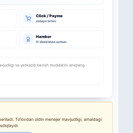
Click / Payme
onlayn to‘lov
Hamkor
O‘zbekiston uchun
judligi va yetkazib berish muddatini aniqlang
riladi. To‘lovdan oldin menejer mavjudligi, amaldagi
sdiqlaydi.