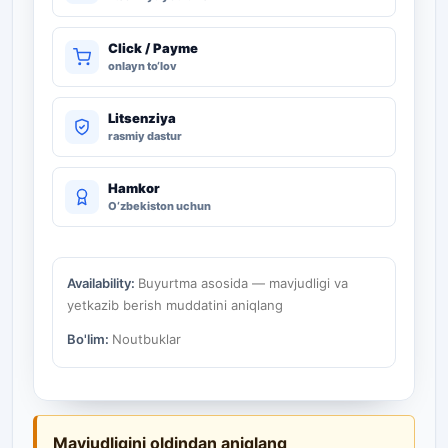
Click / Payme
onlayn to‘lov
Litsenziya
rasmiy dastur
Hamkor
O‘zbekiston uchun
Availability:
Buyurtma asosida — mavjudligi va
yetkazib berish muddatini aniqlang
Bo'lim:
Noutbuklar
Mavjudligini oldindan aniqlang