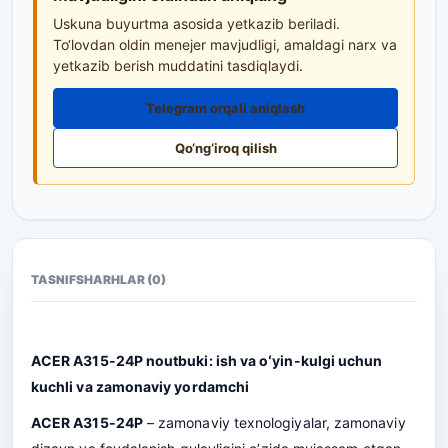
Uskuna buyurtma asosida yetkazib beriladi.
To‘lovdan oldin menejer mavjudligi, amaldagi narx va
yetkazib berish muddatini tasdiqlaydi.
Telegram orqali aniqlash
Qo‘ng‘iroq qilish
TASNIF
SHARHLAR (0)
ACER A315-24P noutbuki: ish va oʻyin-kulgi uchun
kuchli va zamonaviy yordamchi
ACER A315-24P
– zamonaviy texnologiyalar, zamonaviy