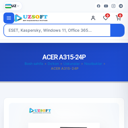
UZ
0
0
ACER A315-24P
Bosh sahifa
»
Do’kon
»
Uskunalar
»
Noutbuklar
»
ACER A315-24P