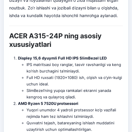
dizayn va foydalanish qulayligini o’zida mujassam etgan
noutbuk. Zo’r ishlashi va jozibali dizayni bilan u o’qishda,
ishda va kundalik hayotda ishonchli hamrohga aylanadi.
ACER A315-24P ning asosiy
xususiyatlari
Displey 15,6 dyuymli Full HD IPS SlimBezel LED
IPS matritsasi boy ranglar, tasvir ravshanligi va keng
ko’rish burchagini ta’minlaydi.
Full HD ruxsati (1920×1080) ish, o’qish va o’yin-kulgi
uchun ideal.
SlimBezel’ning yupqa ramkalari ekranni yanada
kengroq va qulayroq qiladi.
AMD Ryzen 5 7520U protsessori
Yuqori unumdor 4 yadroli protsessor ko’p vazifali
rejimda ham tez ishlashni ta’minlaydi.
Quvvatni tejash, batareyaning ishlash muddatini
uzaytirish uchun optimallashtirilgan.