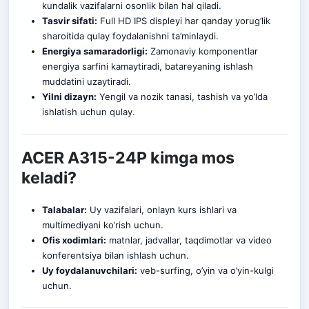
kundalik vazifalarni osonlik bilan hal qiladi.
Tasvir sifati:
Full HD IPS displeyi har qanday yorug’lik
sharoitida qulay foydalanishni ta’minlaydi.
Energiya samaradorligi:
Zamonaviy komponentlar
energiya sarfini kamaytiradi, batareyaning ishlash
muddatini uzaytiradi
.
Yilni dizayn:
Yengil va nozik tanasi, tashish va yo’lda
ishlatish uchun qulay.
ACER A315-24P kimga mos
keladi?
Talabalar:
Uy vazifalari, onlayn kurs ishlari va
multimediyani ko’rish uchun.
Ofis xodimlari:
matnlar, jadvallar, taqdimotlar va video
konferentsiya bilan ishlash uchun.
Uy foydalanuvchilari:
veb-surfing, o’yin va o’yin-kulgi
uchun.