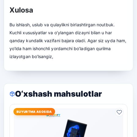
Xulosa
Bu ishlash, uslub va qulaylikni birlashtirgan noutbuk.
Kuchli xususiyatlar va o’ylangan dizayni bilan u har
qanday kundalik vazifani bajara oladi. Agar siz uyda ham,
yo’lda ham ishonchli yordamchi bo’ladigan qurilma
izlayotgan bo’lsangiz,
O‘xshash mahsulotlar
BUYURTMA ASOSIDA