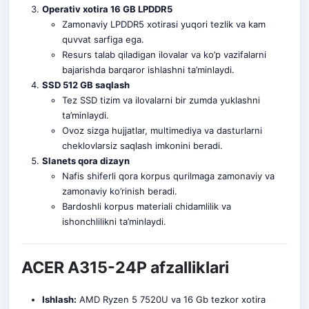
Operativ xotira 16 GB LPDDR5
Zamonaviy LPDDR5 xotirasi yuqori tezlik va kam
quvvat sarfiga ega.
Resurs talab qiladigan ilovalar va ko’p vazifalarni
bajarishda barqaror ishlashni ta’minlaydi
.
SSD 512 GB saqlash
Tez SSD tizim va ilovalarni bir zumda yuklashni
ta’minlaydi.
Ovoz sizga hujjatlar, multimediya va dasturlarni
cheklovlarsiz saqlash imkonini beradi.
Slanets qora dizayn
Nafis shiferli qora korpus qurilmaga zamonaviy va
zamonaviy ko’rinish beradi.
Bardoshli korpus materiali chidamlilik va
ishonchlilikni ta’minlaydi.
ACER A315-24P afzalliklari
Ishlash:
AMD Ryzen 5 7520U va 16 Gb tezkor xotira