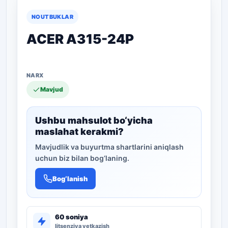
NOUTBUKLAR
ACER A315-24P
Mavjud
Ushbu mahsulot bo‘yicha
maslahat kerakmi?
Mavjudlik va buyurtma shartlarini aniqlash
uchun biz bilan bog‘laning.
Bog‘lanish
60 soniya
litsenziya yetkazish