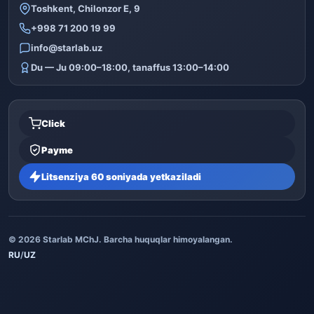
Toshkent, Chilonzor E, 9
+998 71 200 19 99
info@starlab.uz
Du — Ju 09:00–18:00, tanaffus 13:00–14:00
Click
Payme
Litsenziya 60 soniyada yetkaziladi
© 2026 Starlab MChJ. Barcha huquqlar himoyalangan.
RU
/
UZ