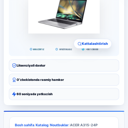
Kattalashtirish
Litsenziyali dastur
Oʻzbekistonda rasmiy hamkor
60 soniyada yetkazish
Bosh sahifa
/
Katalog
/
Noutbuklar
/
ACER A315-24P