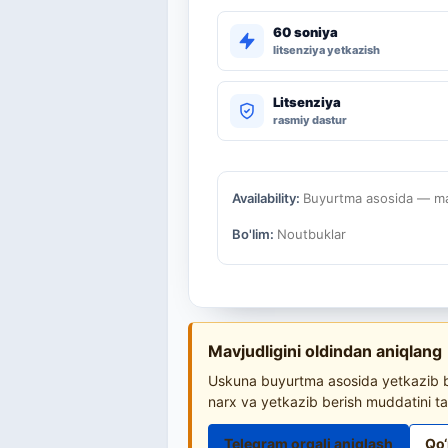
60 soniya
litsenziya yetkazish
Litsenziya
rasmiy dastur
Availability:
Buyurtma asosida — mav
Bo'lim:
Noutbuklar
Mavjudligini oldindan aniqlang
Uskuna buyurtma asosida yetkazib be
narx va yetkazib berish muddatini ta
Telegram orqali aniqlash
Qo‘