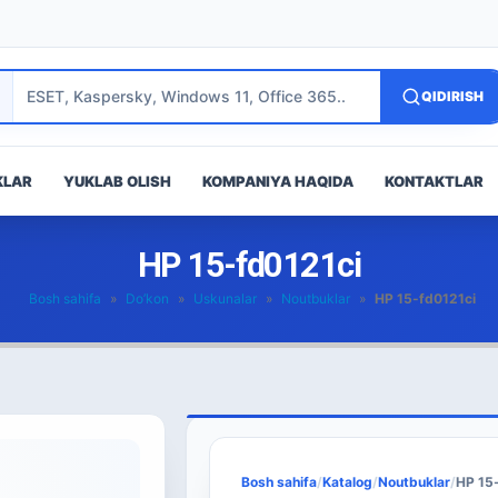
QIDIRISH
KLAR
YUKLAB OLISH
KOMPANIYA HAQIDA
KONTAKTLAR
HP 15-fd0121ci
Bosh sahifa
»
Do’kon
»
Uskunalar
»
Noutbuklar
»
HP 15-fd0121ci
Bosh sahifa
/
Katalog
/
Noutbuklar
/
HP 15