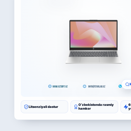
Oʻzbekistonda rasmiy
6
Litsenziyali dastur
hamkor
y