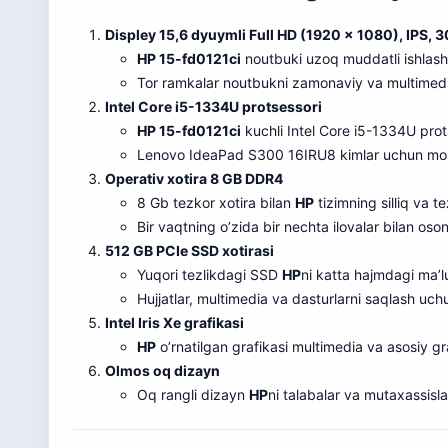
Displey 15,6 dyuymli Full HD (1920 x 1080), IPS, 3
HP 15-fd0121ci
noutbuki uzoq muddatli ishlash 
Tor ramkalar noutbukni zamonaviy va multimediy
Intel Core i5-1334U protsessori
HP 15-fd0121ci
kuchli Intel Core i5-1334U prots
Lenovo IdeaPad S300 16IRU8 kimlar uchun mo
Operativ xotira 8 GB DDR4
8 Gb tezkor xotira bilan
HP
tizimning silliq va te
Bir vaqtning o’zida bir nechta ilovalar bilan os
512 GB PCIe SSD xotirasi
Yuqori tezlikdagi SSD
HP
ni katta hajmdagi ma’l
Hujjatlar, multimedia va dasturlarni saqlash uchu
Intel Iris Xe grafikasi
HP
o’rnatilgan grafikasi multimedia va asosiy gr
Olmos oq dizayn
Oq rangli dizayn
HP
ni talabalar va mutaxassisl