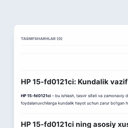
TASNIF
SHARHLAR (0)
HP 15-fd0121ci: Kundalik vazi
HP 15-fd0121ci
– bu ishlash, tasvir sifati va zamonaviy d
foydalanuvchilarga kundalik hayot uchun zarur bo’lgan 
HP 15-fd0121ci ning asosiy xus