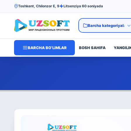
Toshkent, Chilonzor E, 9
Litsenziya 60 soniyada
BARCHA BO‘LIMLAR
BOSH SAHIFA
YANGILI