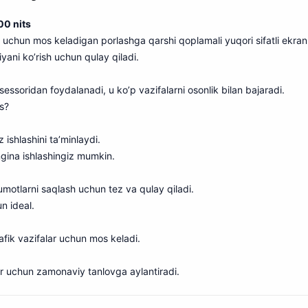
00 nits
uchun mos keladigan porlashga qarshi qoplamali yuqori sifatli ekran 
ani ko’rish uchun qulay qiladi.
essoridan foydalanadi, u ko’p vazifalarni osonlik bilan bajaradi.
s?
z ishlashini ta’minlaydi.
ongina ishlashingiz mumkin.
umotlarni saqlash uchun tez va qulay qiladi.
n ideal.
afik vazifalar uchun mos keladi.
ar uchun zamonaviy tanlovga aylantiradi.