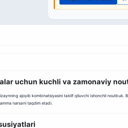
falar uchun kuchli va zamonaviy no
izaynning ajoyib kombinatsiyasini taklif qiluvchi ishonchli noutbuk. Bu
hamma narsani taqdim etadi.
usiyatlari