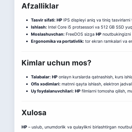
Afzalliklar
Tasvir sifati:
HP
IPS displeyi aniq va tiniq tasvirlarni
Ishlash:
Intel Core i5 protsessori va 512 GB SSD yuqo
Moslashuvchan:
FreeDOS sizga
HP
noutbukingizni 
Ergonomika va portativlik:
tor ekran ramkalari va en
Kimlar uchun mos?
Talabalar:
HP
onlayn kurslarda qatnashish, kurs ishla
Ofis xodimlari:
matnni qayta ishlash, elektron jadval
Uy foydalanuvchilari:
HP
filmlarni tomosha qilish, mu
Xulosa
HP
– uslub, unumdorlik va qulaylikni birlashtirgan noutbu