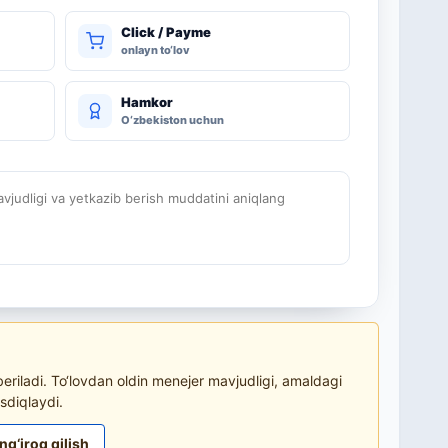
Click / Payme
onlayn to‘lov
Hamkor
O‘zbekiston uchun
judligi va yetkazib berish muddatini aniqlang
riladi. To‘lovdan oldin menejer mavjudligi, amaldagi
sdiqlaydi.
ng‘iroq qilish