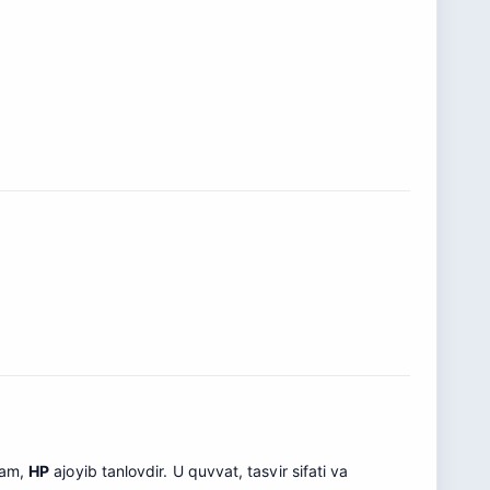
ham,
HP
ajoyib tanlovdir. U quvvat, tasvir sifati va