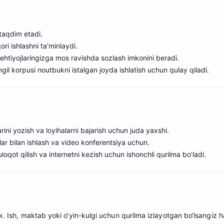
 taqdim etadi.
ri ishlashni ta’minlaydi.
ehtiyojlaringizga mos ravishda sozlash imkonini beradi
.
gil korpusi noutbukni istalgan joyda ishlatish uchun qulay qiladi.
rini yozish va loyihalarni bajarish uchun juda yaxshi.
lar bilan ishlash va video konferentsiya uchun
.
loqot qilish va internetni kezish uchun ishonchli qurilma bo’ladi.
k. Ish, maktab yoki o‘yin-kulgi uchun qurilma izlayotgan bo‘lsangiz 