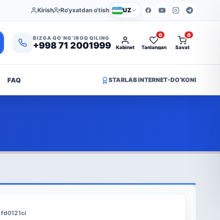
Kirish
Ro‘yxatdan o‘tish
UZ
0
0
BIZGA QO‘NG‘IROQ QILING
+998 71 2001999
Kabinet
Tanlangan
Savat
FAQ
STARLAB INTERNET-DO‘KONI
-fd0121ci