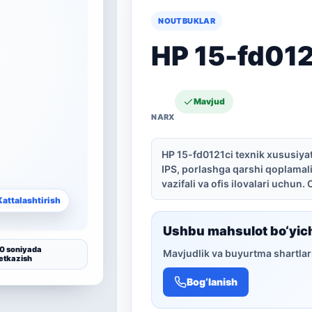
NOUTBUKLAR
HP 15-fd012
Mavjud
HP 15-fd0121ci texnik xususiyatl
IPS, porlashga qarshi qoplamali
vazifali va ofis ilovalari uchun.
Kattalashtirish
Ushbu mahsulot bo‘yic
0 soniyada
Mavjudlik va buyurtma shartlari
etkazish
Bog‘lanish