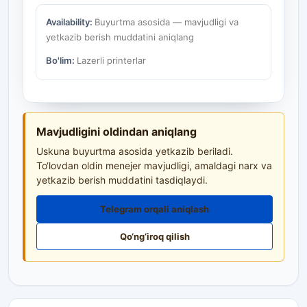
Availability:
Buyurtma asosida — mavjudligi va
yetkazib berish muddatini aniqlang
Bo'lim:
Lazerli printerlar
Mavjudligini oldindan aniqlang
Uskuna buyurtma asosida yetkazib beriladi.
To‘lovdan oldin menejer mavjudligi, amaldagi narx va
yetkazib berish muddatini tasdiqlaydi.
Telegram orqali aniqlash
Qo‘ng‘iroq qilish