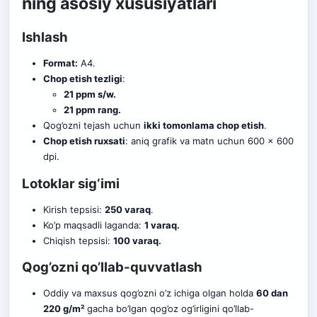
ning asosiy xususiyatlari
Ishlash
Format:
A4.
Chop etish tezligi
:
21 ppm s/w.
21 ppm rang.
Qog’ozni tejash uchun
ikki tomonlama chop etish
.
Chop etish ruxsati
: aniq grafik va matn uchun 600 x 600
dpi.
Lotoklar sig‘imi
Kirish tepsisi:
250 varaq
.
Ko’p maqsadli laganda:
1 varaq.
Chiqish tepsisi:
100 varaq.
Qog’ozni qo’llab-quvvatlash
Oddiy va maxsus qog’ozni o’z ichiga olgan holda
60 dan
220 g/m²
gacha bo’lgan qog’oz og’irligini qo’llab-