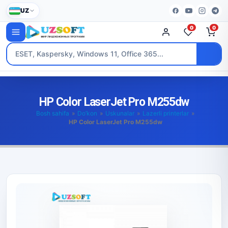
UZ
0
0
HP Color LaserJet Pro M255dw
Bosh sahifa
»
Do’kon
»
Uskunalar
»
Lazerli printerlar
»
HP Color LaserJet Pro M255dw