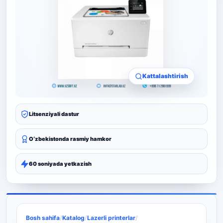
Kattalashtirish
Litsenziyali dastur
Oʻzbekistonda rasmiy hamkor
60 soniyada yetkazish
Bosh sahifa
/
Katalog
/
Lazerli printerlar
/