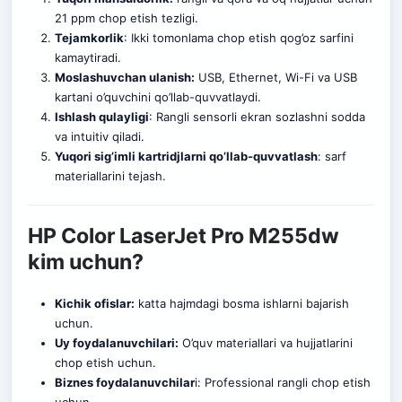
21 ppm chop etish tezligi.
Tejamkorlik
: Ikki tomonlama chop etish qog’oz sarfini
kamaytiradi.
Moslashuvchan ulanish:
USB, Ethernet, Wi-Fi va USB
kartani o’quvchini qo’llab-quvvatlaydi.
Ishlash qulayligi
: Rangli sensorli ekran sozlashni sodda
va intuitiv qi
la
di.
Yuqori sig’imli kartridjlarni qo’llab-quvvatlash
: sarf
materiallarini tejash.
HP Color LaserJet Pro M255dw
kim uchun?
Kichik ofislar:
katta hajmdagi bosma ishlarni bajarish
uchun.
Uy foydalanuvchilari:
O’quv materiallari va hujjatlarini
chop etish uchun.
Biznes foydalanuvchilar
i: Professional r
a
ngli chop etish