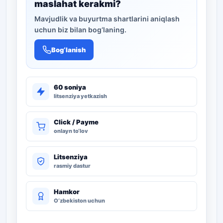
maslahat kerakmi?
Mavjudlik va buyurtma shartlarini aniqlash
uchun biz bilan bog‘laning.
Bog‘lanish
60 soniya
litsenziya yetkazish
Click / Payme
onlayn to‘lov
Litsenziya
rasmiy dastur
Hamkor
O‘zbekiston uchun