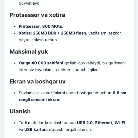
quvvatlaydi.
Protsessor va xotira
Protsessor
:
800 MGts
.
Xotira
:
256MB DDR + 256MB flesh
, vazifalarni tezkor
qayta ishlash uchun.
Maksimal yuk
Oyiga 40 000 sahifani
qo’llab-quvvatlaydi, bu qurilmani
intensiv foydalanish uchun ishonchli qiladi.
Ekran va boshqaruv
Sozlamalar va vazifalarni oson boshqarish uchun
6,8 sm
rangli sensorli ekran.
Ulanish
Turli muhitlarda ishlash uchun
USB 2.0
,
Ethernet
,
Wi-Fi
va
USB kartani
o’quvchi orqali ulanish.