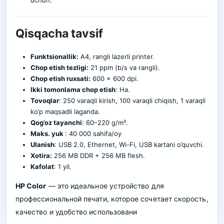
uchun.
Qisqacha tavsif
Funktsionallik:
A4, rangli lazerli printer.
Chop etish tezligi:
21 ppm (b/s va rangli).
Chop etish ruxsati:
600 x 600 dpi.
Ikki tomonlama chop etish
: Ha.
Tovoqlar
: 250 varaqli kirish, 100 varaqli chiqish, 1 varaqli
ko’p maqsadli laganda.
Qog’oz tayanchi
: 60–220 g/m².
Maks. yuk
: 40 000 sahifa/oy
Ulanish
: USB 2.0, Ethernet, Wi-Fi, USB kartani o’quvchi.
Xotira:
256 MB DDR + 256 MB flesh.
Kafolat
: 1 yil.
HP Color
— это идеальное устройство для
профессиональной печати, которое сочетает скорость,
качество и удобство использовани