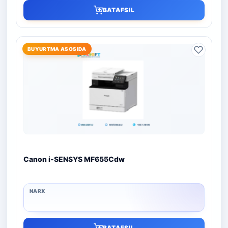
BATAFSIL
BUYURTMA ASOSIDA
Canon i-SENSYS MF655Cdw
BATAFSIL