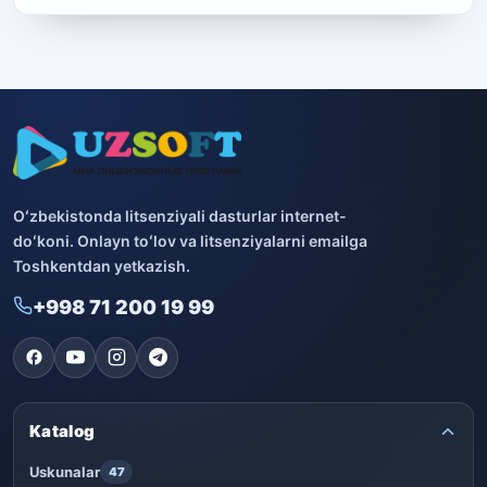
Oʻzbekistonda litsenziyali dasturlar internet-
doʻkoni. Onlayn toʻlov va litsenziyalarni emailga
Toshkentdan yetkazish.
+998 71 200 19 99
Katalog
Uskunalar
47