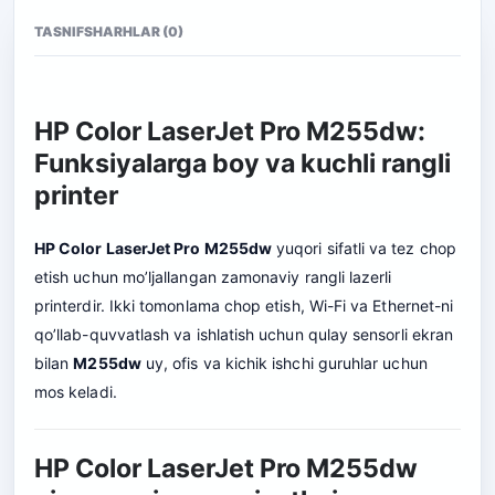
TASNIF
SHARHLAR (0)
HP Color LaserJet Pro M255dw:
Funksiyalarga boy va kuchli rangli
printer
HP Color LaserJet Pro M255dw
yuqori sifatli va tez chop
etish uchun mo’ljallangan zamonaviy rangli lazerli
printerdir. Ikki tomonlama chop etish, Wi-Fi va Ethernet-ni
qo’llab-quvvatlash va ishlatish uchun qulay sensorli ekran
bilan
M255dw
uy, ofis va kichik ishchi guruhlar uchun
mos keladi.
HP Color LaserJet Pro M255dw