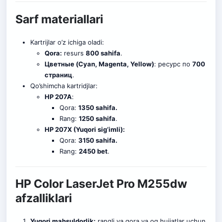
Sarf materiallari
Kartrijlar o’z ichiga oladi:
Qora:
resurs
800 sahifa
.
Цветные (Cyan, Magenta, Yellow)
: ресурс по
700
страниц
.
Qo’shimcha kartridjlar:
HP 207A
:
Qora:
1350 sahifa.
Rang:
1250 sahifa
.
HP 207X (Yuqori sig’imli):
Qora:
3150 sahifa.
Rang:
2450 bet
.
HP Color LaserJet Pro M255dw
afzalliklari
Yuqori mahsuldorlik:
rangli va qora va oq hujjatlar uchun