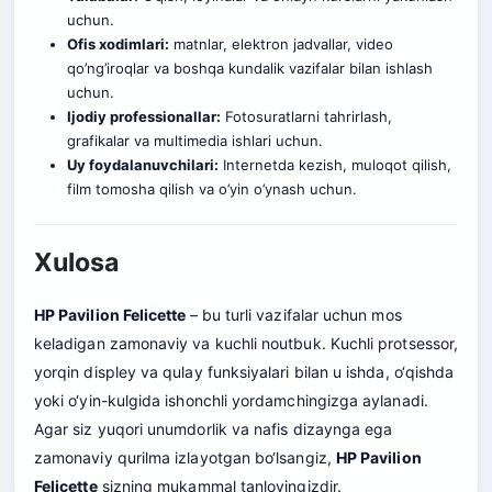
uchun.
Ofis xodimlari:
matnlar, elektron jadvallar, video
qo’ng’iroqlar va boshqa kundalik vazifalar bilan ishlash
uchun.
Ijodiy professionallar:
Fotosuratlarni tahrirlash,
grafikalar va multimedia ishlari uchun.
Uy foydalanuvchilari:
Internetda kezish, muloqot qilish,
film tomosha qilish va o’yin o’ynash uchun
.
Xulosa
HP Pavilion Felicette
– bu turli vazifalar uchun mos
keladigan zamonaviy va kuchli noutbuk. Kuchli protsessor,
yorqin displey va qulay funksiyalari bilan u ishda, o‘qishda
yoki o‘yin-kulgida ishonchli yordamchingizga aylanadi.
Agar siz yuqori unumdorlik va nafis dizaynga ega
zamonaviy qurilma izlayotgan bo‘lsangiz,
HP Pavilion
Felicette
sizning mukammal tanlovingizdir.