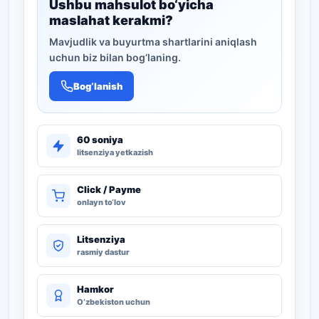
Ushbu mahsulot bo‘yicha
maslahat kerakmi?
Mavjudlik va buyurtma shartlarini aniqlash
uchun biz bilan bog‘laning.
Bog‘lanish
60 soniya
litsenziya yetkazish
Click / Payme
onlayn to‘lov
Litsenziya
rasmiy dastur
Hamkor
O‘zbekiston uchun