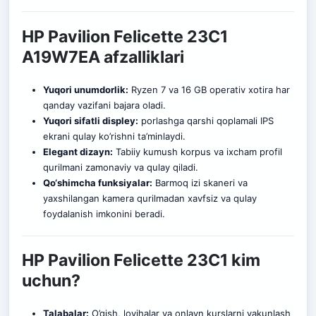
HP Pavilion Felicette 23C1
A19W7EA afzalliklari
Yuqori unumdorlik:
Ryzen 7 va 16 GB operativ xotira har
qanday vazifani bajara oladi.
Yuqori sifatli displey:
porlashga qarshi qoplamali IPS
ekrani qulay ko’rishni ta’minlaydi.
Elegant dizayn:
Tabiiy kumush korpus va ixcham profil
qurilmani zamonaviy va qulay qiladi
.
Qo‘shimcha funksiyalar:
Barmoq izi skaneri va
yaxshilangan kamera qurilmadan xavfsiz va qulay
foydalanish imkonini beradi.
HP Pavilion Felicette 23C1 kim
uchun?
Talabalar:
O’qish, loyihalar va onlayn kurslarni yakunlash