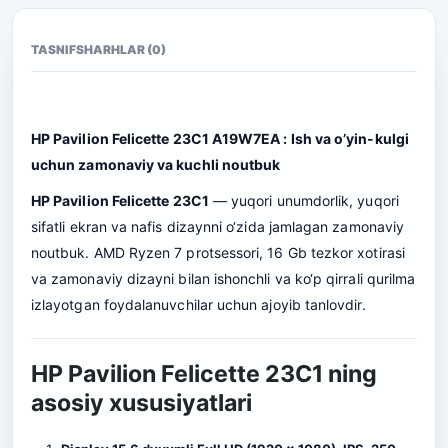
TASNIF
SHARHLAR (0)
HP Pavilion Felicette 23C1 A19W7EA : Ish va o’yin-kulgi
uchun zamonaviy va kuchli noutbuk
HP Pavilion Felicette 23C1
— yuqori unumdorlik, yuqori
sifatli ekran va nafis dizaynni o‘zida jamlagan zamonaviy
noutbuk. AMD Ryzen 7 protsessori, 16 Gb tezkor xotirasi
va zamonaviy dizayni bilan ishonchli va ko‘p qirrali qurilma
izlayotgan foydalanuvchilar uchun ajoyib tanlovdir.
HP Pavilion Felicette 23C1 ning
asosiy xususiyatlari