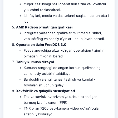
Yuqori tezlikdagi SSD operatsion tizim va ilovalarni
yuklashni tezlashtiradi.
Ish fayllari, media va dasturlarni saqlash uchun etarli
joy.
AMD Radeon o’rnatilgan grafikasi
Integratsiyalashgan grafikalar multimedia ishlari,
veb-sörfing va asosiy o’yinlar uchun javob beradi.
Operatsion tizim FreeDOS 3.0
Foydalanuvchiga afzal ko’rgan operatsion tizimini
o’rnatish imkonini beradi.
Tabiiy kumush dizayni
Kumush rangdagi oqlangan korpus qurilmaning
zamonaviy uslubini ta’kidlaydi.
Bardoshli va engil tanasi tashish va kundalik
foydalanish uchun qulay.
Xavfsizlik va qulaylik xususiyatlari
Tez va xavfsiz avtorizatsiya uchun o’rnatilgan
barmoq izlari skaneri (FPR).
TNR bilan 720p veb-kamera video qo’ng’iroqlar
sifatini yaxshilaydi.