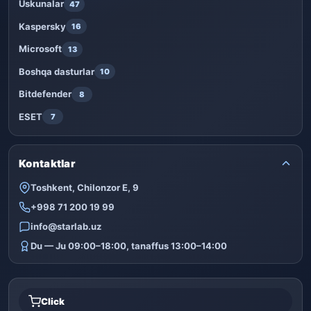
Uskunalar
47
Kaspersky
16
Microsoft
13
Boshqa dasturlar
10
Bitdefender
8
ESET
7
Kontaktlar
Toshkent, Chilonzor E, 9
+998 71 200 19 99
info@starlab.uz
Du — Ju 09:00–18:00, tanaffus 13:00–14:00
Click