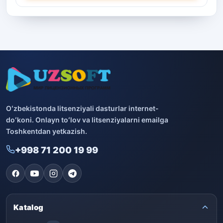
Oʻzbekistonda litsenziyali dasturlar internet-
doʻkoni. Onlayn toʻlov va litsenziyalarni emailga
Toshkentdan yetkazish.
+998 71 200 19 99
Katalog