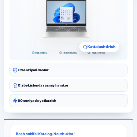
Kattalashtirish
Litsenziyali dastur
Oʻzbekistonda rasmiy hamkor
60 soniyada yetkazish
Bosh sahifa
/
Katalog
/
Noutbuklar
/