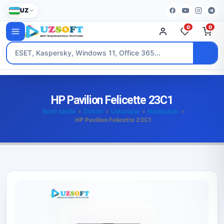
UZ
0
0
HP Pavilion Felicette 23C1
Bosh sahifa
»
Do’kon
»
Uskunalar
»
Noutbuklar
»
HP Pavilion Felicette 23C1