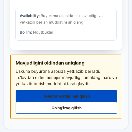
Availability:
Buyurtma asosida — mavjudligi va
yetkazib berish muddatini aniqlang
Bo'lim:
Noutbuklar
Mavjudligini oldindan aniqlang
Uskuna buyurtma asosida yetkazib beriladi.
To‘lovdan oldin menejer mavjudligi, amaldagi narx va
yetkazib berish muddatini tasdiqlaydi.
Telegram orqali aniqlash
Qo‘ng‘iroq qilish