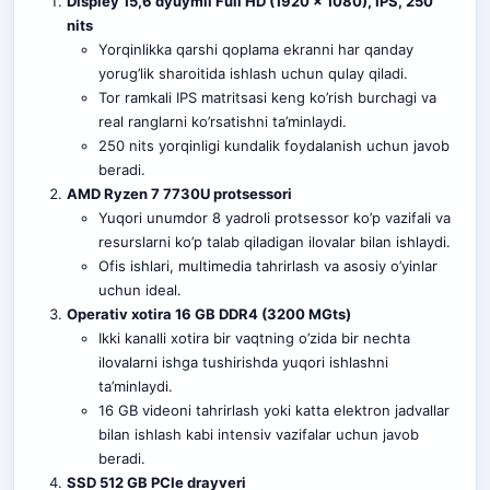
Displey 15,6 dyuymli Full HD (1920 x 1080), IPS, 250
nits
Yorqinlikka qarshi qoplama ekranni har qanday
yorug’lik sharoitida ishlash uchun qulay qiladi.
Tor ramkali IPS matritsasi keng ko’rish burchagi va
real ranglarni ko’rsatishni ta’minlaydi.
250 nits yorqinligi kundalik foydalanish uchun javob
beradi.
AMD Ryzen 7 7730U protsessori
Yuqori unumdor 8 yadroli protsessor ko’p vazifali va
resurslarni ko’p talab qiladigan ilovalar bilan ishlaydi.
Ofis ishlari, multimedia tahrirlash va asosiy o’yinlar
uchun ideal.
Operativ xotira 16 GB DDR4 (3200 MGts)
Ikki kanalli xotira bir vaqtning o’zida bir nechta
ilovalarni ishga tushirishda yuqori ishlashni
ta’minlaydi.
16 GB videoni tahrirlash yoki katta elektron jadvallar
bilan ishlash kabi intensiv vazifalar uchun javob
beradi.
SSD 512 GB PCIe drayveri