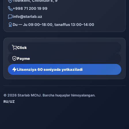
Toshkent, Chilonzor E, 9
+998 71 200 19 99
info@starlab.uz
Du — Ju 09:00–18:00, tanaffus 13:00–14:00
Click
Payme
Litsenziya 60 soniyada yetkaziladi
© 2026 Starlab MChJ. Barcha huquqlar himoyalangan.
RU
/
UZ