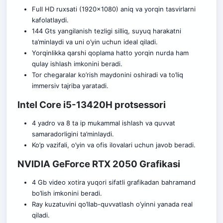
Full HD ruxsati (1920×1080) aniq va yorqin tasvirlarni
kafolatlaydi.
144 Gts yangilanish tezligi silliq, suyuq harakatni
ta’minlaydi va uni o’yin uchun ideal qiladi.
Yorqinlikka qarshi qoplama hatto yorqin nurda ham
qulay ishlash imkonini beradi.
Tor chegaralar ko’rish maydonini oshiradi va to’liq
immersiv tajriba yaratadi.
Intel Core i5-13420H protsessori
4 yadro va 8 ta ip mukammal ishlash va quvvat
samaradorligini ta’minlaydi.
Ko’p vazifali, o’yin va ofis ilovalari uchun javob beradi.
NVIDIA GeForce RTX 2050 Grafikasi
4 Gb video xotira yuqori sifatli grafikadan bahramand
bo’lish imkonini beradi.
Ray kuzatuvini qo’llab-quvvatlash o’yinni yanada real
qiladi.