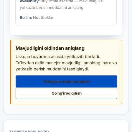
Availability:
Buyurtma asosida — mavjudligi va
yetkazib berish muddatini aniqlang
Bo'lim:
Noutbuklar
Mavjudligini oldindan aniqlang
Uskuna buyurtma asosida yetkazib beriladi.
To‘lovdan oldin menejer mavjudligi, amaldagi narx va
yetkazib berish muddatini tasdiqlaydi.
Telegram orqali aniqlash
Qo‘ng‘iroq qilish
TASNIF
SHARHLAR (0)