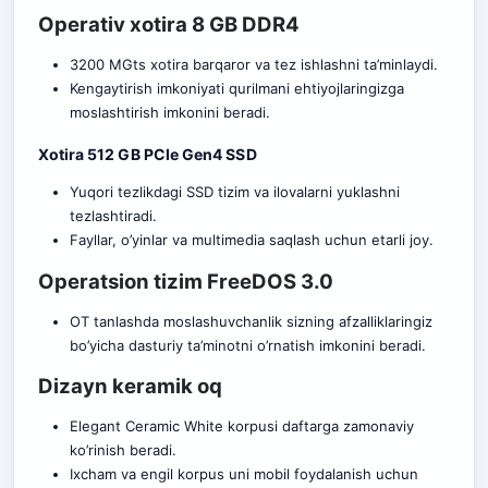
Operativ xotira 8 GB DDR4
3200 MGts xotira barqaror va tez ishlashni ta’minlaydi.
Kengaytirish imkoniyati qurilmani ehtiyojlaringizga
moslashtirish imkonini berad
i.
Xotira 512 GB PCIe Gen4 SSD
Yuqori tezlikdagi SSD tizim va ilovalarni yuklashni
tezlashtiradi.
Fayllar, o’yinlar va multimedia saqlash uchun etarli joy.
Operatsion tizim FreeDOS 3.0
OT tanlashda moslashuvchanlik sizning afzalliklaringiz
bo’yicha dasturiy ta’minotni o’rnatish imkonini beradi.
Dizayn keramik oq
Elegant Ceramic White korpusi daftarga zamonaviy
ko’rinish beradi.
Ixcham va engil korpus uni mobil foydalanish uchun