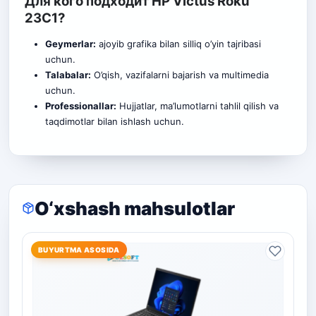
Для кого подходит HP Victus Roku
23C1?
Geymerlar:
ajoyib grafika bilan silliq o’yin tajribasi
uchun.
Talabalar:
O’qish, vazifalarni bajarish va multimedia
uchun.
Professionallar:
Hujjatlar, ma’lumotlarni tahlil qilish va
taqdimotlar bilan ishlash uchun.
O‘xshash mahsulotlar
BUYURTMA ASOSIDA