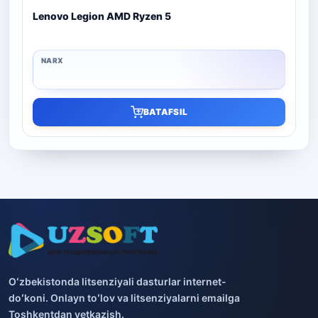
Lenovo Legion AMD Ryzen 5
BATAFSIL
Oʻzbekistonda litsenziyali dasturlar internet-
doʻkoni. Onlayn toʻlov va litsenziyalarni emailga
Toshkentdan yetkazish.