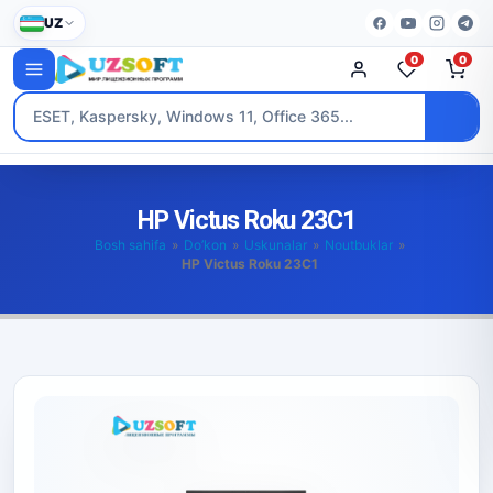
UZ
0
0
HP Victus Roku 23C1
Bosh sahifa
»
Do’kon
»
Uskunalar
»
Noutbuklar
»
HP Victus Roku 23C1