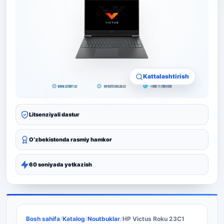
Kattalashtirish
Litsenziyali dastur
Oʻzbekistonda rasmiy hamkor
60 soniyada yetkazish
Bosh sahifa
/
Katalog
/
Noutbuklar
/
HP Victus Roku 23C1