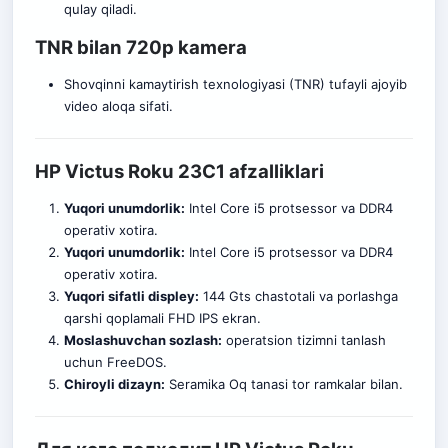
qulay qiladi.
TNR bilan 720p kamera
Shovqinni kamaytirish texnologiyasi (TNR) tufayli ajoyib
video aloqa sifati.
HP Victus Roku 23C1 afzalliklari
Yuqori unumdorlik:
Intel Core i5 protsessor va DDR4
operativ xotira.
Yuqori unumdorlik:
Intel Core i5 protsessor va DDR4
operativ xotira.
Yuqori sifatli displey:
144 Gts chastotali va porlashga
qarshi qoplamali FHD IPS ekran.
Moslashuvchan sozlash:
operatsion tizimni tanlash
uchun FreeDOS.
Chiroyli dizayn:
Seramika Oq tanasi tor ramkalar bilan.