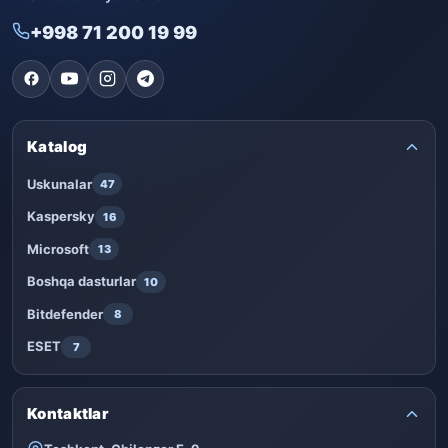
+998 71 200 19 99
Katalog
Uskunalar
47
Kaspersky
16
Microsoft
13
Boshqa dasturlar
10
Bitdefender
8
ESET
7
Kontaktlar