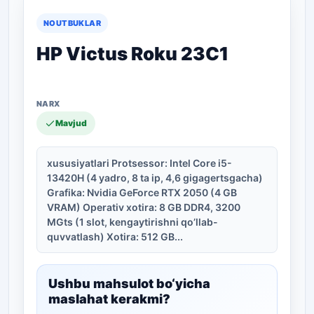
NOUTBUKLAR
HP Victus Roku 23C1
Mavjud
xususiyatlari Protsessor: Intel Core i5-
13420H (4 yadro, 8 ta ip, 4,6 gigagertsgacha)
Grafika: Nvidia GeForce RTX 2050 (4 GB
VRAM) Operativ xotira: 8 GB DDR4, 3200
MGts (1 slot, kengaytirishni qo’llab-
quvvatlash) Xotira: 512 GB...
Ushbu mahsulot bo‘yicha
maslahat kerakmi?