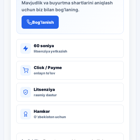
Mavjudlik va buyurtma shartlarini aniqlash
uchun biz bilan bog‘laning.
Bog‘lanish
60 soniya
litsenziya yetkazish
Click / Payme
onlayn to‘lov
Litsenziya
rasmiy dastur
Hamkor
O‘zbekiston uchun