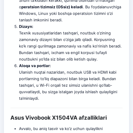
Shuni ta’kidlash kerakki, qurilma oldindan o’rnatilgan
o
peratsion tizimsiz (OSsiz) keladi
. Bu foydalanuvchiga
Windows, Linux yoki boshqa operatsion tizimni o’zi
tanlash imkonini beradi.
Dizayn:
Texnik xususiyatlaridan tashqari, noutbuk o’zining
zamonaviy dizayni bilan o’ziga jalb qiladi. Korpusning
ko‘k rangi qurilmaga zamonaviy va nafis ko‘rinish beradi.
Bundan tashqari, ixcham va engil korpusi tufayli
noutbukni yo’lda siz bilan olib ketish qulay.
Aloqa va portlar:
Ulanish nuqtai nazaridan, noutbuk USB va HDMI kabi
portlarning to’liq diapazoni bilan birga keladi. Bundan
tashqari, u Wi-Fi orqali tez simsiz ulanishni qo’llab-
quvvatlaydi, bu sizga istalgan joyda ishlash qulayligini
ta’minlaydi.
Asus Vivobook X1504VA afzalliklari
Avvalo, bu aniq tasvir va ko’z uchun qulaylikni