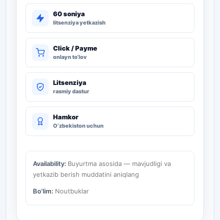
60 soniya
litsenziya yetkazish
Click / Payme
onlayn to‘lov
Litsenziya
rasmiy dastur
Hamkor
O‘zbekiston uchun
Availability:
Buyurtma asosida — mavjudligi va
yetkazib berish muddatini aniqlang
Bo'lim:
Noutbuklar