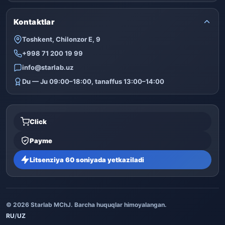
Kontaktlar
Toshkent, Chilonzor E, 9
+998 71 200 19 99
info@starlab.uz
Du — Ju 09:00–18:00, tanaffus 13:00–14:00
Click
Payme
Litsenziya 60 soniyada yetkaziladi
© 2026 Starlab MChJ. Barcha huquqlar himoyalangan.
RU
/
UZ