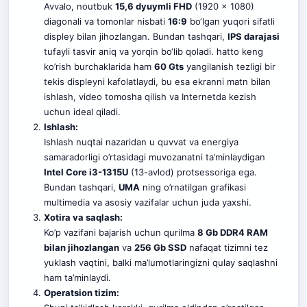
Avvalo, noutbuk
15,6 dyuymli FHD
(1920 x 1080)
diagonali va tomonlar nisbati
16:9
bo‘lgan yuqori sifatli
displey bilan jihozlangan. Bundan tashqari,
IPS darajasi
tufayli tasvir aniq va yorqin bo‘lib qoladi. hatto keng
ko’rish burchaklarida ham
60 Gts
yangilanish tezligi bir
tekis displeyni kafolatlaydi, bu esa ekranni matn bilan
ishlash, video tomosha qilish va Internetda kezish
uchun ideal qiladi.
Ishlash:
Ishlash nuqtai nazaridan u quvvat va energiya
samaradorligi o’rtasidagi muvozanatni ta’minlaydigan
Intel Core i3-1315U
(13-avlod) protsessoriga ega.
Bundan tashqari,
UMA
ning o’rnatilgan grafikasi
multimedia va asosiy vazifalar uchun juda yaxshi.
Xotira va saqlash:
Ko’p vazifani bajarish uchun qurilma
8 Gb DDR4 RAM
bilan jihozlangan
va
256 Gb SSD
nafaqat tizimni tez
yuklash vaqtini, balki ma’lumotlaringizni qulay saqlashni
ham ta’minlaydi
.
Operatsion tizim: