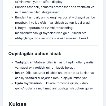
ta’minlovchi yuqori sifatli displey.
Bundan tashqari, samarali protsessor ofis vazifalari va
multimediya bilan shug’ullanadi.
Bundan tashqari, uning engil va portativ dizayni ushbu
noutbukni yo’lda o’qish va ishlash uchun ideal qiladi.
Nihoyat, operatsion tizimni tanlashning
moslashuvchanligi foydalanuvchiga qurilmani o’z
ehtiyojlariga mos ravishda sozlash imkonini beradi.
Quyidagilar uchun ideal:
Tadqiqotlar:
Matnlar bilan ishlash, taqdimotlar yaratish
va masofaviy o’qitish uchun javob beradi.
Ishlar:
Ofis dasturlarini ishlatish, internetda kezish va
asosiy vazifalarni bajarish uchun ajoyib imkoniyat.
Uyda foydalanish:
Filmlarni tomosha qilish, video
qo’ng’iroqlar va multimediani boshqarish uchun qulay.
Xulosa