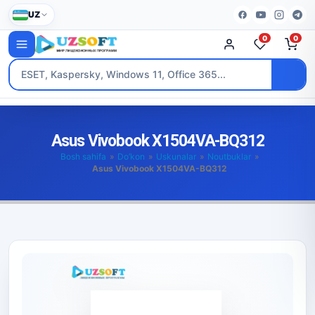
UZ
0
0
Asus Vivobook X1504VA-BQ312
Bosh sahifa
»
Do’kon
»
Uskunalar
»
Noutbuklar
»
Asus Vivobook X1504VA-BQ312