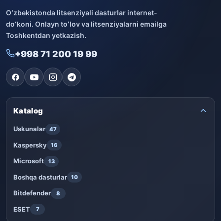
Oʻzbekistonda litsenziyali dasturlar internet-
doʻkoni. Onlayn toʻlov va litsenziyalarni emailga
Toshkentdan yetkazish.
+998 71 200 19 99
Katalog
Uskunalar
47
Kaspersky
16
Microsoft
13
Boshqa dasturlar
10
Bitdefender
8
ESET
7