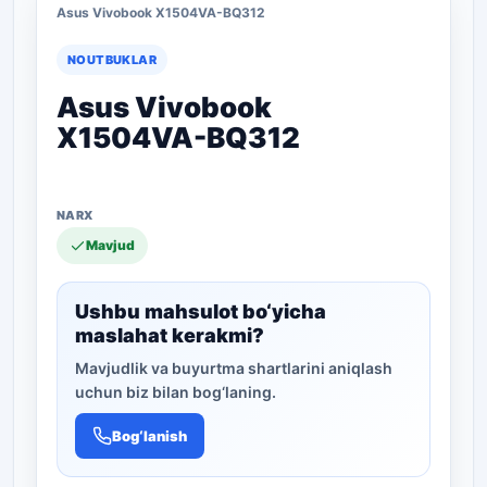
Asus Vivobook X1504VA-BQ312
NOUTBUKLAR
Asus Vivobook
X1504VA-BQ312
Mavjud
Ushbu mahsulot bo‘yicha
maslahat kerakmi?
Mavjudlik va buyurtma shartlarini aniqlash
uchun biz bilan bog‘laning.
Bog‘lanish