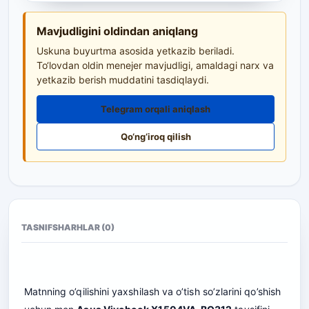
Mavjudligini oldindan aniqlang
Uskuna buyurtma asosida yetkazib beriladi.
To‘lovdan oldin menejer mavjudligi, amaldagi narx va
yetkazib berish muddatini tasdiqlaydi.
Telegram orqali aniqlash
Qo‘ng‘iroq qilish
TASNIF
SHARHLAR (0)
Matnning o’qilishini yaxshilash va o’tish so’zlarini qo’shish