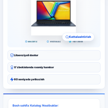
Kattalashtirish
Litsenziyali dastur
Oʻzbekistonda rasmiy hamkor
60 soniyada yetkazish
Bosh sahifa
/
Katalog
/
Noutbuklar
/