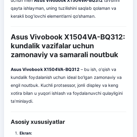
uchun men
Asus Vivobook X1504VA-BQ312
tavsifini
qayta ishlayman, uning tuzilishini saqlab qolaman va
kerakli bog’lovchi elementlarni qo’shaman.
Asus Vivobook X1504VA-BQ312:
kundalik vazifalar uchun
zamonaviy va samarali noutbuk
Asus Vivobook X1504VA-BQ312
– bu ish, o’qish va
kundalik foydalanish uchun ideal bo’lgan zamonaviy va
engil noutbuk. Kuchli protsessor, jonli displey va keng
xotira bilan u yuqori ishlash va foydalanuvchi qulayligini
ta’minlaydi.
Asosiy xususiyatlar
Ekran: