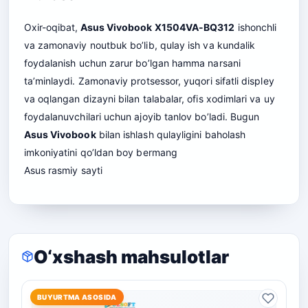
Oxir-oqibat,
Asus Vivobook X1504VA-BQ312
ishonchli
va zamonaviy noutbuk bo’lib, qulay ish va kundalik
foydalanish uchun zarur bo’lgan hamma narsani
ta’minlaydi. Zamonaviy protsessor, yuqori sifatli displey
va oqlangan dizayni bilan talabalar, ofis xodimlari va uy
foydalanuvchilari uchun ajoyib tanlov bo’ladi. Bugun
Asus Vivobook
bilan ishlash qulayligini baholash
imkoniyatini qo’ldan boy bermang
Asus
rasmiy sayti
O‘xshash mahsulotlar
BUYURTMA ASOSIDA