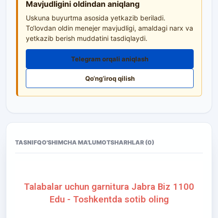
Mavjudligini oldindan aniqlang
Uskuna buyurtma asosida yetkazib beriladi.
To‘lovdan oldin menejer mavjudligi, amaldagi narx va
yetkazib berish muddatini tasdiqlaydi.
Telegram orqali aniqlash
Qo‘ng‘iroq qilish
TASNIF
QO'SHIMCHA MA'LUMOT
SHARHLAR (0)
Talabalar uchun garnitura Jabra Biz 1100
Edu - Toshkentda sotib oling