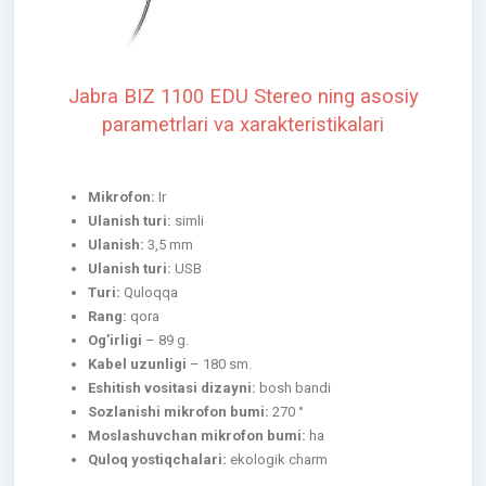
Jabra BIZ 1100 EDU Stereo ning asosiy
parametrlari va xarakteristikalari
Mikrofon:
Ir
Ulanish turi:
simli
Ulanish:
3,5 mm
Ulanish turi:
USB
Turi:
Quloqqa
Rang:
qora
Og’irligi
– 89 g.
Kabel uzunligi
– 180 sm.
Eshitish vositasi dizayni:
bosh bandi
Sozlanishi mikrofon bumi:
270 °
Moslashuvchan mikrofon bumi:
ha
Quloq yostiqchalari:
ekologik charm