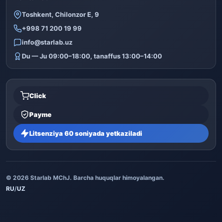
Toshkent, Chilonzor E, 9
+998 71 200 19 99
info@starlab.uz
Du — Ju 09:00–18:00, tanaffus 13:00–14:00
Click
Payme
Litsenziya 60 soniyada yetkaziladi
© 2026 Starlab MChJ. Barcha huquqlar himoyalangan.
RU
/
UZ