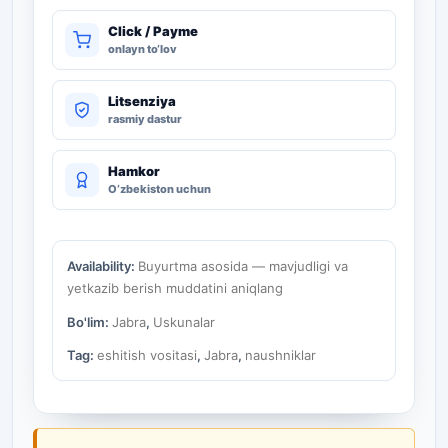
Click / Payme
onlayn to‘lov
Litsenziya
rasmiy dastur
Hamkor
O‘zbekiston uchun
Availability:
Buyurtma asosida — mavjudligi va
yetkazib berish muddatini aniqlang
Bo'lim:
Jabra
,
Uskunalar
Tag:
eshitish vositasi
,
Jabra
,
naushniklar