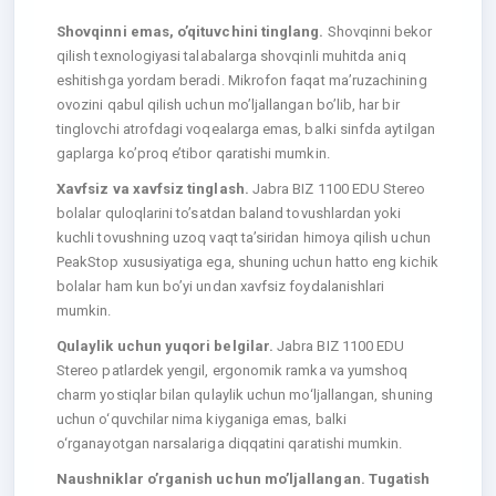
Shovqinni emas, o’qituvchini tinglang.
Shovqinni bekor
qilish texnologiyasi talabalarga shovqinli muhitda aniq
eshitishga yordam beradi. Mikrofon faqat ma’ruzachining
ovozini qabul qilish uchun mo’ljallangan bo’lib, har bir
tinglovchi atrofdagi voqealarga emas, balki sinfda aytilgan
gaplarga ko’proq e’tibor qaratishi mumkin.
Xavfsiz va xavfsiz tinglash.
Jabra BIZ 1100 EDU Stereo
bolalar quloqlarini to’satdan baland tovushlardan yoki
kuchli tovushning uzoq vaqt ta’siridan himoya qilish uchun
PeakStop xususiyatiga ega, shuning uchun hatto eng kichik
bolalar ham kun bo’yi undan xavfsiz foydalanishlari
mumkin.
Qulaylik uchun yuqori belgilar.
Jabra BIZ 1100 EDU
Stereo patlardek yengil, ergonomik ramka va yumshoq
charm yostiqlar bilan qulaylik uchun mo‘ljallangan, shuning
uchun o‘quvchilar nima kiyganiga emas, balki
o‘rganayotgan narsalariga diqqatini qaratishi mumkin.
Naushniklar o’rganish uchun mo’ljallangan. Tugatish