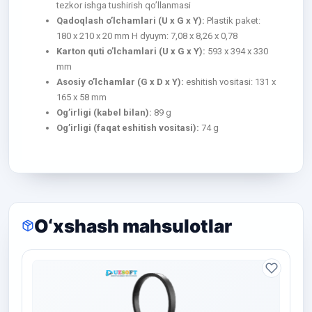
tezkor ishga tushirish qo’llanmasi
Qadoqlash o’lchamlari (U x G x Y):
Plastik paket:
180 x 210 x 20 mm H dyuym: 7,08 x 8,26 x 0,78
Karton quti o’lchamlari (U x G x Y):
593 x 394 x 330
mm
Asosiy o’lchamlar (G x D x Y):
eshitish vositasi: 131 x
165 x 58 mm
Og’irligi (kabel bilan):
89 g
Og’irligi (faqat eshitish vositasi):
74 g
O‘xshash mahsulotlar