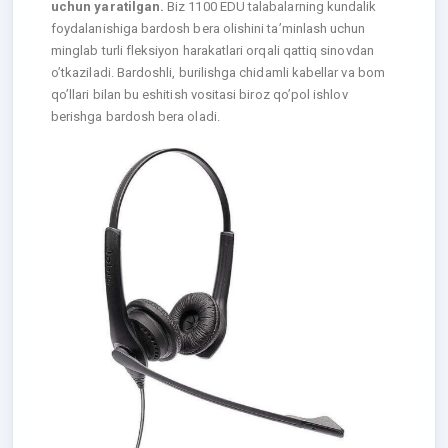
uchun yaratilgan.
Biz 1100 EDU talabalarning kundalik
foydalanishiga bardosh bera olishini ta’minlash uchun
minglab turli fleksiyon harakatlari orqali qattiq sinovdan
o’tkaziladi. Bardoshli, burilishga chidamli kabellar va bom
qo’llari bilan bu eshitish vositasi biroz qo’pol ishlov
berishga bardosh bera oladi.