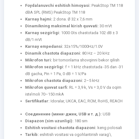
Foydalanuvchi eshitish himoyasi:
PeakStop TM 118
dBA SPL (RMS) PeakStop TM 118
Karnay hajmi:
2 dona. Ø 32 x 7,6 mm
Dinamikning maksimal kirish quvvati:
30 mVt
Karnay sezgirligi:
1000 Gts chastotada 102 dB ± 3
dB/1 mVt
Karnay empedansi:
32±15%/1000Hz/1.0V
Dinamik chastota diapazoni:
80 Hz – 20 kHz
Mikrofon turi:
bir tomonlama shovqinni bekor qilish
Mikrofon sezgirligi:
f = 1 kHz chastotada -35 dan -31
dB gacha, Pin = 1 Pa, 0 dB = 1 V/Pa
Mikrofon chastota diapazoni:
2–5 kHz
Mikrofon quvvat sarfi:
RL = 3,9 k, Vs = 3,0 V da oqim
iste’moli 70–150 mkA
Sertifikatlar:
Idoralar, UKCA, EAC, RCM, RoHS, REACH
Соединение (мини-джек, USB и т. д.):
USB
Diapazon (sim uzunligi):
180 sm
Eshitish vositasi chastota diapazoni:
keng polosali
Tarkib:
eshitish vositasi va ogohlantirish varag’i,