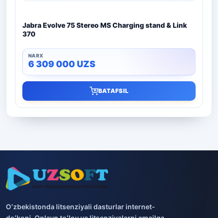
Jabra Evolve 75 Stereo MS Charging stand & Link
370
6 309 000
UZS
BATAFSIL
Oʻzbekistonda litsenziyali dasturlar internet-
doʻkoni. Onlayn toʻlov va litsenziyalarni emailga