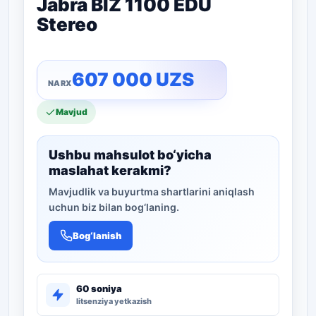
Jabra BIZ 1100 EDU
Stereo
607 000
UZS
Mavjud
Ushbu mahsulot bo‘yicha
maslahat kerakmi?
Mavjudlik va buyurtma shartlarini aniqlash
uchun biz bilan bog‘laning.
Bog‘lanish
60 soniya
litsenziya yetkazish