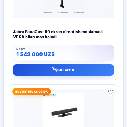
Jabra PanaCast 50 ekran o'rnatish moslamasi,
VESA bilan mos keladi
1 543 000
UZS
BATAFSIL
BUYURTMA ASOSIDA