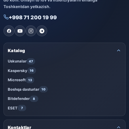
Toshkentdan yetkazish.
+998 71 200 19 99
Katalog
Uskunalar
47
Kaspersky
16
Microsoft
13
Boshqa dasturlar
10
Bitdefender
8
ESET
7
Kontaktlar