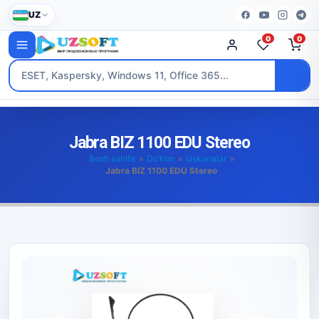
UZ
0
0
Jabra BIZ 1100 EDU Stereo
Bosh sahifa
»
Do’kon
»
Uskunalar
»
Jabra BIZ 1100 EDU Stereo