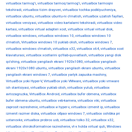
virtualbox tarmog'i
,
virtualbox tarmoq tarmog'i
,
virtualbox tarmoqni
tekshiradi
,
virtualbox tizim drayveri
,
virtualbox tochka podklyucheniya
,
virtualbox ubuntu
,
virtualbox ubuntu-ni o'rnatish
,
virtualbox uzatish fayllari
,
virtualbox versiyasi
,
virtualbox video kartalarni tekshiradi
,
virtualbox video
kartasi
,
virtualbox virtual adapteri xost
,
virtualbox virtual virtual disk
,
virtualbox windows
,
virtualbox windows 10
,
virtualbox windows 10
o'rnatish
,
Virtualbox windows 10 yuklab olish
,
virtualbox windows 7
,
virtualbox windows o'rnatish
,
virtualbox x32
,
virtualbox x64
,
virtualbox xost
klaviaturasi
,
virtualbox xostlarini qo'llab-quvvatlash
,
virtualbox yangi disk
qo'shing
,
virtualbox yangilash ekrani 1920x1080
,
virtualbox yangilash
ekrani 1920x1080 ubuntu
,
virtualbox yangilash ekrani ubuntu
,
virtualbox
yangilash ekrani windows 7
,
virtualbox yarlyk zapuska mashiny
,
VirtualBox yoki Hyper-V
,
VirtualBox yoki VMware
,
virtualbox yoki vmware
ish stantsiyasi
,
virtualbox yuklab olish
,
virtualbox yutub
,
virtualbox
avtozagruzka
,
VirtualBox Android
,
virtualbox bufer obmena
,
virtualbox
bufer obmena ubuntu
,
virtualbox veb-kamera
,
virtualbox viki
,
virtualbox
zaprosit razreshenie
,
virtualbox и hyper-v
,
virtualbox izmenit ip
,
virtualbox
izmenit razmer diska
,
virtualbox образ windows 7
,
virtualbox oshibka pri
ustanovke
,
virtualbox probros usb
,
virtualbox tolko 32
,
virtualbox х32
,
virtualbox shirokoformatnoe razreshenie
,
vt-x holda virtual quti
,
Windows