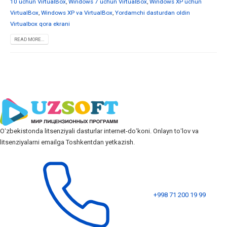
10 uchun VirtualBox
,
Windows 7 uchun VirtualBox
,
Windows XP uchun
VirtualBox
,
Windows XP va VirtualBox
,
Yordamchi dasturdan oldin
Virtualbox qora ekrani
READ MORE...
Oʻzbekistonda litsenziyali dasturlar internet-doʻkoni. Onlayn toʻlov va
litsenziyalarni emailga Toshkentdan yetkazish.
+998 71 200 19 99