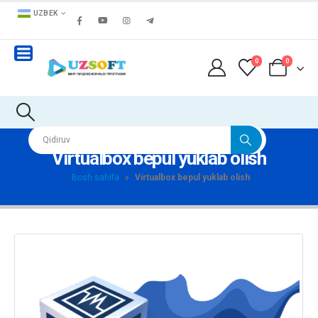
UZBEK
0
0
Virtualbox bepul yuklab olish
Bosh sahifa
»
Virtualbox bepul yuklab olish