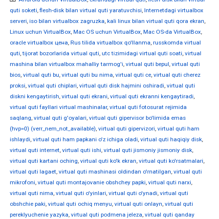
quti soketi
,
flesh-disk bilan virtual quti yaratuvchisi
,
Internetdagi virtualbox
serveri
,
iso bilan virtualbox zagruzka
,
kali linux bilan virtual quti qora ekran
,
Linux uchun VirtualBox
,
Mac OS uchun VirtualBox
,
Mac OS-da VirtualBox
,
oracle virtualbox цена
,
Rus tilida virtualbox qo'llanma
,
russkomda virtual
quti
,
tijorat bozorlarida virtual quti
,
utc tizimidagi virtual quti soati
,
virtual
mashina bilan virtualbox mahalliy tarmog'i
,
virtual quti bepul
,
virtual quti
bios
,
virtual quti bu
,
virtual quti bu nima
,
virtual quti ce
,
virtual quti cherez
proksi
,
virtual quti chiplari
,
virtual quti disk hajmini oshiradi
,
virtual quti
diskni kengaytirish
,
virtual quti ekrani
,
virtual quti ekranni kengaytiradi
,
virtual quti fayllari virtual mashinalar
,
virtual quti fotosurat rejimida
saqlang
,
virtual quti g'oyalari
,
virtual quti gipervisor bo'limida emas
(hvp=0) (verr_nem_not_available)
,
virtual quti gipervizori
,
virtual quti ham
ishlaydi
,
virtual quti ham papkani o'z ichiga oladi
,
virtual quti haqiqiy disk
,
virtual quti internet
,
virtual quti ishi
,
virtual quti jismoniy jismoniy disk
,
virtual quti kartani oching
,
virtual quti ko'k ekran
,
virtual quti ko'rsatmalari
,
virtual quti lagaet
,
virtual quti mashinasi oldindan o'rnatilgan
,
virtual quti
mikrofoni
,
virtual quti montajovanie obshchey papki
,
virtual quti narxi
,
virtual quti nima
,
virtual quti o'yinlari
,
virtual quti o'ynadi
,
virtual quti
obshchie paki
,
virtual quti ochiq menyu
,
virtual quti onlayn
,
virtual quti
pereklyuchenie yazyka
,
virtual quti podmena jeleza
,
virtual quti qanday