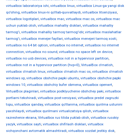
virtualbox laboratoriya ishi
,
virtualbox linux
,
virtualbox Linux-ga yangi disk
qo'shing
,
virtualbox linux-ni qo'llab-quvvatlaydi
,
virtualbox litsenziyasi
,
virtualbox logotiplari
,
virtualbox mac
,
virtualbox mac os
,
virtualbox mac
uchun yuklab olish
,
virtualbox mahalliy disklari
,
virtualbox mahalliy
tarmog'i
,
virtualbox mahalliy tarmoq tarmog'idir
,
virtualbox maslahatlar
tarmog'i
,
virtualbox menejer fayllari
,
virtualbox menejeri tarmoq xosti
,
virtualbox no 64 bit option
,
virtualbox no internet
,
virtualbox no internet
connection
,
virtualbox no sound
,
virtualbox no space left on device
,
virtualbox no usb devices
,
virtualbox not in a hypervisor partition
,
virtualbox not in a hypervisor partition (hvp=0)
,
VirtualBox o'rnatish
,
virtualbox o'rnatish linux
,
virtualbox o'rnatish mac os
,
virtualbox o'rnatish
windows xp
,
virtualbox obshchie papki ubuntu
,
virtualbox obshchie papki
windows 10
,
virtualbox obshchiy bufer obmena
,
virtualbox openwrt
,
VirtualBox plaginlari
,
virtualbox podklyuchenie obshchey paki
,
virtualbox
portlarni tekshiradi
,
virtualbox post-versiyasi
,
virtualbox predel zagruzki
tspu
,
virtualbox qanday
,
virtualbox qo'llanma
,
virtualbox qurilma ustunini
yaxshilaydi
,
virtualbox qurilmani virtualizatsiya qilish
,
virtualbox
razreshenie ekrana
,
Virtualbox rus tilida yuklab olish
,
virtualbox russkiy
yazyk
,
virtualbox sayti
,
virtualbox shifrlash disklari
,
virtualbox
sichqonchani avtomatik almashtiradi
,
virtualbox sozdat jestkiy disk
,