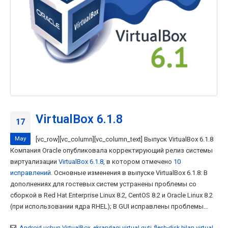
VirtualBox 6.1.8
17
May
[vc_row][vc_column][vc_column_text] Выпуск VirtualBox 6.1.8
Компания Oracle опубликовала корректирующий релиз системы
виртуализации
VirtualBox 6.1.8
, в котором отмечено
10
исправлений
. Основные изменения в выпуске VirtualBox 6.1.8: В
дополнениях для гостевых систем устранены проблемы со
сборкой в Red Hat Enterprise Linux 8.2, CentOS 8.2 и Oracle Linux 8.2
(при использовании ядра RHEL); В GUI исправлены проблемы...
Android uchun VirtualBox
,
ekrandagi virtual quti
,
flesh-disk bilan virtual