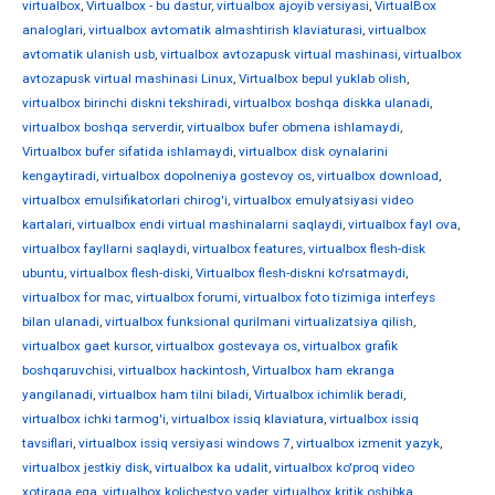
virtualbox
,
Virtualbox - bu dastur
,
virtualbox ajoyib versiyasi
,
VirtualBox
analoglari
,
virtualbox avtomatik almashtirish klaviaturasi
,
virtualbox
avtomatik ulanish usb
,
virtualbox avtozapusk virtual mashinasi
,
virtualbox
avtozapusk virtual mashinasi Linux
,
Virtualbox bepul yuklab olish
,
virtualbox birinchi diskni tekshiradi
,
virtualbox boshqa diskka ulanadi
,
virtualbox boshqa serverdir
,
virtualbox bufer obmena ishlamaydi
,
Virtualbox bufer sifatida ishlamaydi
,
virtualbox disk oynalarini
kengaytiradi
,
virtualbox dopolneniya gostevoy os
,
virtualbox download
,
virtualbox emulsifikatorlari chirog'i
,
virtualbox emulyatsiyasi video
kartalari
,
virtualbox endi virtual mashinalarni saqlaydi
,
virtualbox fayl ova
,
virtualbox fayllarni saqlaydi
,
virtualbox features
,
virtualbox flesh-disk
ubuntu
,
virtualbox flesh-diski
,
Virtualbox flesh-diskni ko'rsatmaydi
,
virtualbox for mac
,
virtualbox forumi
,
virtualbox foto tizimiga interfeys
bilan ulanadi
,
virtualbox funksional qurilmani virtualizatsiya qilish
,
virtualbox gaet kursor
,
virtualbox gostevaya os
,
virtualbox grafik
boshqaruvchisi
,
virtualbox hackintosh
,
Virtualbox ham ekranga
yangilanadi
,
virtualbox ham tilni biladi
,
Virtualbox ichimlik beradi
,
virtualbox ichki tarmog'i
,
virtualbox issiq klaviatura
,
virtualbox issiq
tavsiflari
,
virtualbox issiq versiyasi windows 7
,
virtualbox izmenit yazyk
,
virtualbox jestkiy disk
,
virtualbox ka udalit
,
virtualbox ko'proq video
xotiraga ega
,
virtualbox kolichestvo yader
,
virtualbox kritik oshibka
,