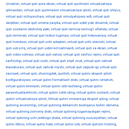
o'rnatish
,
virtual quti qora ekran
,
virtual quti qurilmani virtualizatsiya
qilmasdan
,
virtual quti qurilmasini virtualizatsiya qilish
,
virtual quti shlyuz
,
virtual quti sichqonchasi
,
virtual quti simulyatsiyasi wifi
,
virtual quti
skriptlari
,
virtual quti smena yazyka
,
virtual quti sobit yoki dinamik
,
virtual
quti sozdanie obshchey paki
,
virtual quti tarmoq tarmog'i sifatida
,
virtual
quti terminali
,
virtual quti tezkor tugmasi
,
virtual quti trebovaniya
,
virtual
quti trombozi
,
virtual quti uchi adapteri
,
virtual quti uchi ulanishi
,
virtual
quti usb yo'q
,
virtual quti usbni ko'rsatmaydi
,
virtual quti va ekran
,
virtual
quti video xotirasi
,
virtual quti xatosi
,
virtual quti xavfsiz rejimi
,
virtual quti
xavfsizligi
,
virtual quti xosti
,
virtual quti xripit zvuk
,
virtual quti zahvat
klaviaturasi
,
virtual quti zahvat myshi
,
virtual quti zapusk igr
,
virtual quti
zavisaet
,
virtual quti, shuningdek, qurilish
,
virtual qutini eksport qilish
konfiguratsiyasi
,
virtual qutini formatlash diski
,
virtual qutini ishlatish
,
virtual qutini klonlash
,
virtual qutini olib tashlang
,
virtual qutini
paravirtuallashtirish
,
virtual qutini sotib oling
,
virtual qutini sozlash
,
virtual
qutini virtualizatsiya qilish
,
Virtual qutini vmware-ga eksport qiling
,
virtual
qutining anonimligi
,
virtual qutining ikkilamchi boshqaruv buferi obmena
,
virtual qutining jismoniy diski
,
virtual qutining tugamaydigan rejimi
,
virtual qutining uchi jestkogo diska
,
virtual qutining xususiyatlari
,
virtual
qutisi elbrus
,
virtual qutisi habr
,
virtual qutisi usb
,
virtual qutisini hosting
,