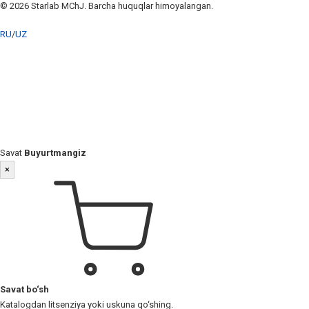
© 2026 Starlab MChJ. Barcha huquqlar himoyalangan.
RU
/
UZ
Savat
Buyurtmangiz
×
Savat bo‘sh
Katalogdan litsenziya yoki uskuna qo‘shing.