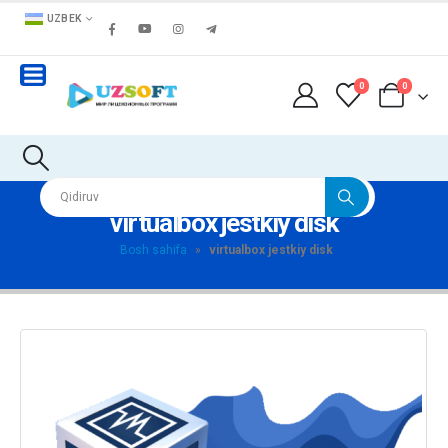
UZBEK
0
0
virtualbox jestkiy disk
Bosh sahifa
»
virtualbox jestkiy disk