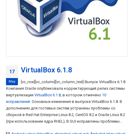
VirtualBox 6.1.8
17
May
[vc_row][vc_column][vc_column_text] Выпуск VirtualBox 6.1.8
Компания Oracle опубликовала корректирующий релиз системы
виртуализации
VirtualBox 6.1.8
, в котором отмечено
10
исправлений
. Основные изменения в выпуске VirtualBox 6.1.8: В
дополнениях для гостевых систем устранены проблемы со
сборкой в Red Hat Enterprise Linux 8.2, CentOS 8.2 и Oracle Linux 8.2
(при использовании ядра RHEL); В GUI исправлены проблемы...
Android uchun VirtualBox
,
ekrandagi virtual quti
,
flesh-disk bilan virtual