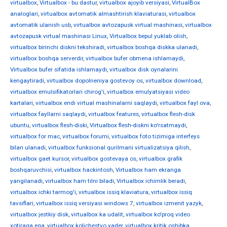
virtualbox
,
Virtualbox - bu dastur
,
virtualbox ajoyib versiyasi
,
VirtualBox
analoglari
,
virtualbox avtomatik almashtirish klaviaturasi
,
virtualbox
avtomatik ulanish usb
,
virtualbox avtozapusk virtual mashinasi
,
virtualbox
avtozapusk virtual mashinasi Linux
,
Virtualbox bepul yuklab olish
,
virtualbox birinchi diskni tekshiradi
,
virtualbox boshqa diskka ulanadi
,
virtualbox boshqa serverdir
,
virtualbox bufer obmena ishlamaydi
,
Virtualbox bufer sifatida ishlamaydi
,
virtualbox disk oynalarini
kengaytiradi
,
virtualbox dopolneniya gostevoy os
,
virtualbox download
,
virtualbox emulsifikatorlari chirog'i
,
virtualbox emulyatsiyasi video
kartalari
,
virtualbox endi virtual mashinalarni saqlaydi
,
virtualbox fayl ova
,
virtualbox fayllarni saqlaydi
,
virtualbox features
,
virtualbox flesh-disk
ubuntu
,
virtualbox flesh-diski
,
Virtualbox flesh-diskni ko'rsatmaydi
,
virtualbox for mac
,
virtualbox forumi
,
virtualbox foto tizimiga interfeys
bilan ulanadi
,
virtualbox funksional qurilmani virtualizatsiya qilish
,
virtualbox gaet kursor
,
virtualbox gostevaya os
,
virtualbox grafik
boshqaruvchisi
,
virtualbox hackintosh
,
Virtualbox ham ekranga
yangilanadi
,
virtualbox ham tilni biladi
,
Virtualbox ichimlik beradi
,
virtualbox ichki tarmog'i
,
virtualbox issiq klaviatura
,
virtualbox issiq
tavsiflari
,
virtualbox issiq versiyasi windows 7
,
virtualbox izmenit yazyk
,
virtualbox jestkiy disk
,
virtualbox ka udalit
,
virtualbox ko'proq video
xotiraga ega
,
virtualbox kolichestvo yader
,
virtualbox kritik oshibka
,