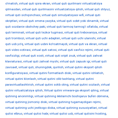
o'rnatish
,
virtual quti qora ekran
,
virtual quti qurilmani virtualizatsiya
qilmasdan
,
virtual quti qurilmasini virtualizatsiya qilish
,
virtual quti shlyuz
,
virtual quti sichqonchasi
,
virtual quti simulyatsiyasi wifi
,
virtual quti
skriptlari
,
virtual quti smena yazyka
,
virtual quti sobit yoki dinamik
,
virtual
quti sozdanie obshchey paki
,
virtual quti tarmoq tarmog'i sifatida
,
virtual
quti terminali
,
virtual quti tezkor tugmasi
,
virtual quti trebovaniya
,
virtual
quti trombozi
,
virtual quti uchi adapteri
,
virtual quti uchi ulanishi
,
virtual
quti usb yo'q
,
virtual quti usbni ko'rsatmaydi
,
virtual quti va ekran
,
virtual
quti video xotirasi
,
virtual quti xatosi
,
virtual quti xavfsiz rejimi
,
virtual quti
xavfsizligi
,
virtual quti xosti
,
virtual quti xripit zvuk
,
virtual quti zahvat
klaviaturasi
,
virtual quti zahvat myshi
,
virtual quti zapusk igr
,
virtual quti
zavisaet
,
virtual quti, shuningdek, qurilish
,
virtual qutini eksport qilish
konfiguratsiyasi
,
virtual qutini formatlash diski
,
virtual qutini ishlatish
,
virtual qutini klonlash
,
virtual qutini olib tashlang
,
virtual qutini
paravirtuallashtirish
,
virtual qutini sotib oling
,
virtual qutini sozlash
,
virtual
qutini virtualizatsiya qilish
,
Virtual qutini vmware-ga eksport qiling
,
virtual
qutining anonimligi
,
virtual qutining ikkilamchi boshqaruv buferi obmena
,
virtual qutining jismoniy diski
,
virtual qutining tugamaydigan rejimi
,
virtual qutining uchi jestkogo diska
,
virtual qutining xususiyatlari
,
virtual
qutisi elbrus
,
virtual qutisi habr
,
virtual qutisi usb
,
virtual qutisini hosting
,