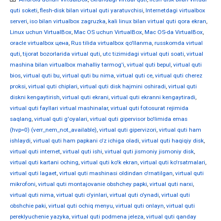
quti soketi
,
flesh-disk bilan virtual quti yaratuvchisi
,
Internetdagi virtualbox
serveri
,
iso bilan virtualbox zagruzka
,
kali linux bilan virtual quti qora ekran
,
Linux uchun VirtualBox
,
Mac OS uchun VirtualBox
,
Mac OS-da VirtualBox
,
oracle virtualbox цена
,
Rus tilida virtualbox qo'llanma
,
russkomda virtual
quti
,
tijorat bozorlarida virtual quti
,
utc tizimidagi virtual quti soati
,
virtual
mashina bilan virtualbox mahalliy tarmog'i
,
virtual quti bepul
,
virtual quti
bios
,
virtual quti bu
,
virtual quti bu nima
,
virtual quti ce
,
virtual quti cherez
proksi
,
virtual quti chiplari
,
virtual quti disk hajmini oshiradi
,
virtual quti
diskni kengaytirish
,
virtual quti ekrani
,
virtual quti ekranni kengaytiradi
,
virtual quti fayllari virtual mashinalar
,
virtual quti fotosurat rejimida
saqlang
,
virtual quti g'oyalari
,
virtual quti gipervisor bo'limida emas
(hvp=0) (verr_nem_not_available)
,
virtual quti gipervizori
,
virtual quti ham
ishlaydi
,
virtual quti ham papkani o'z ichiga oladi
,
virtual quti haqiqiy disk
,
virtual quti internet
,
virtual quti ishi
,
virtual quti jismoniy jismoniy disk
,
virtual quti kartani oching
,
virtual quti ko'k ekran
,
virtual quti ko'rsatmalari
,
virtual quti lagaet
,
virtual quti mashinasi oldindan o'rnatilgan
,
virtual quti
mikrofoni
,
virtual quti montajovanie obshchey papki
,
virtual quti narxi
,
virtual quti nima
,
virtual quti o'yinlari
,
virtual quti o'ynadi
,
virtual quti
obshchie paki
,
virtual quti ochiq menyu
,
virtual quti onlayn
,
virtual quti
pereklyuchenie yazyka
,
virtual quti podmena jeleza
,
virtual quti qanday