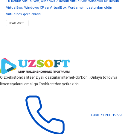
10 uchun VirtualBox
,
Windows 7 uchun VirtualBox
,
Windows XP uchun
VirtualBox
,
Windows XP va VirtualBox
,
Yordamchi dasturdan oldin
Virtualbox qora ekrani
READ MORE...
Oʻzbekistonda litsenziyali dasturlar internet-doʻkoni. Onlayn toʻlov va
litsenziyalarni emailga Toshkentdan yetkazish.
+998 71 200 19 99