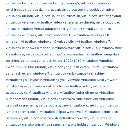
virtualbox tarmog'i
,
virtualbox tarmoq tarmog'i
,
virtualbox tarmoqni
tekshiradi
,
virtualbox tizim drayveri
,
virtualbox tochka podklyucheniya
,
virtualbox ubuntu
,
virtualbox ubuntu-ni o'rnatish
,
virtualbox uzatish fayllari
,
virtualbox versiyasi
,
virtualbox video kartalarni tekshiradi
,
virtualbox video
kartasi
,
virtualbox virtual adapteri xost
,
virtualbox virtual virtual disk
,
virtualbox windows
,
virtualbox windows 10
,
virtualbox windows 10
o'rnatish
,
Virtualbox windows 10 yuklab olish
,
virtualbox windows 7
,
virtualbox windows o'rnatish
,
virtualbox x32
,
virtualbox x64
,
virtualbox xost
klaviaturasi
,
virtualbox xostlarini qo'llab-quvvatlash
,
virtualbox yangi disk
qo'shing
,
virtualbox yangilash ekrani 1920x1080
,
virtualbox yangilash
ekrani 1920x1080 ubuntu
,
virtualbox yangilash ekrani ubuntu
,
virtualbox
yangilash ekrani windows 7
,
virtualbox yarlyk zapuska mashiny
,
VirtualBox yoki Hyper-V
,
VirtualBox yoki VMware
,
virtualbox yoki vmware
ish stantsiyasi
,
virtualbox yuklab olish
,
virtualbox yutub
,
virtualbox
avtozagruzka
,
VirtualBox Android
,
virtualbox bufer obmena
,
virtualbox
bufer obmena ubuntu
,
virtualbox veb-kamera
,
virtualbox viki
,
virtualbox
zaprosit razreshenie
,
virtualbox и hyper-v
,
virtualbox izmenit ip
,
virtualbox
izmenit razmer diska
,
virtualbox образ windows 7
,
virtualbox oshibka pri
ustanovke
,
virtualbox probros usb
,
virtualbox tolko 32
,
virtualbox х32
,
virtualbox shirokoformatnoe razreshenie
,
vt-x holda virtual quti
,
Windows