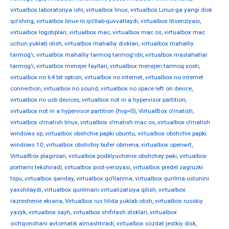
virtualbox laboratoriya ishi
,
virtualbox linux
,
virtualbox Linux-ga yangi disk
qo'shing
,
virtualbox linux-ni qo'llab-quvvatlaydi
,
virtualbox litsenziyasi
,
virtualbox logotiplari
,
virtualbox mac
,
virtualbox mac os
,
virtualbox mac
uchun yuklab olish
,
virtualbox mahalliy disklari
,
virtualbox mahalliy
tarmog'i
,
virtualbox mahalliy tarmoq tarmog'idir
,
virtualbox maslahatlar
tarmog'i
,
virtualbox menejer fayllari
,
virtualbox menejeri tarmoq xosti
,
virtualbox no 64 bit option
,
virtualbox no internet
,
virtualbox no internet
connection
,
virtualbox no sound
,
virtualbox no space left on device
,
virtualbox no usb devices
,
virtualbox not in a hypervisor partition
,
virtualbox not in a hypervisor partition (hvp=0)
,
VirtualBox o'rnatish
,
virtualbox o'rnatish linux
,
virtualbox o'rnatish mac os
,
virtualbox o'rnatish
windows xp
,
virtualbox obshchie papki ubuntu
,
virtualbox obshchie papki
windows 10
,
virtualbox obshchiy bufer obmena
,
virtualbox openwrt
,
VirtualBox plaginlari
,
virtualbox podklyuchenie obshchey paki
,
virtualbox
portlarni tekshiradi
,
virtualbox post-versiyasi
,
virtualbox predel zagruzki
tspu
,
virtualbox qanday
,
virtualbox qo'llanma
,
virtualbox qurilma ustunini
yaxshilaydi
,
virtualbox qurilmani virtualizatsiya qilish
,
virtualbox
razreshenie ekrana
,
Virtualbox rus tilida yuklab olish
,
virtualbox russkiy
yazyk
,
virtualbox sayti
,
virtualbox shifrlash disklari
,
virtualbox
sichqonchani avtomatik almashtiradi
,
virtualbox sozdat jestkiy disk
,