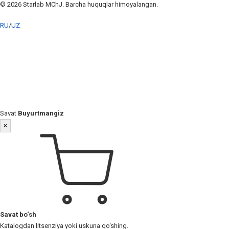
© 2026 Starlab MChJ. Barcha huquqlar himoyalangan.
RU
/
UZ
Savat
Buyurtmangiz
×
Savat bo‘sh
Katalogdan litsenziya yoki uskuna qo‘shing.