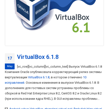
VirtualBox 6.1.8
17
May
[vc_row][vc_column][vc_column_text] Выпуск VirtualBox 6.1.8
Компания Oracle опубликовала корректирующий релиз системы
виртуализации
VirtualBox 6.1.8
, в котором отмечено
10
исправлений
. Основные изменения в выпуске VirtualBox 6.1.8: В
дополнениях для гостевых систем устранены проблемы со
сборкой в Red Hat Enterprise Linux 8.2, CentOS 8.2 и Oracle Linux 8.2
(при использовании ядра RHEL); В GUI исправлены проблемы...
Android uchun VirtualBox
,
ekrandagi virtual quti
,
flesh-disk bilan virtual