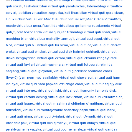
quti soketi
,
flesh-disk bilan virtual quti yaratuvchisi
,
Internetdagi virtualbox
serveri
,
iso bilan virtualbox zagruzka
,
kali linux bilan virtual quti qora ekran
,
Linux uchun VirtualBox
,
Mac OS uchun VirtualBox
,
Mac OS-da VirtualBox
,
oracle virtualbox цена
,
Rus tilida virtualbox qo'llanma
,
russkomda virtual
quti
,
tijorat bozorlarida virtual quti
,
utc tizimidagi virtual quti soati
,
virtual
mashina bilan virtualbox mahalliy tarmog'i
,
virtual quti bepul
,
virtual quti
bios
,
virtual quti bu
,
virtual quti bu nima
,
virtual quti ce
,
virtual quti cherez
proksi
,
virtual quti chiplari
,
virtual quti disk hajmini oshiradi
,
virtual quti
diskni kengaytirish
,
virtual quti ekrani
,
virtual quti ekranni kengaytiradi
,
virtual quti fayllari virtual mashinalar
,
virtual quti fotosurat rejimida
saqlang
,
virtual quti g'oyalari
,
virtual quti gipervisor bo'limida emas
(hvp=0) (verr_nem_not_available)
,
virtual quti gipervizori
,
virtual quti ham
ishlaydi
,
virtual quti ham papkani o'z ichiga oladi
,
virtual quti haqiqiy disk
,
virtual quti internet
,
virtual quti ishi
,
virtual quti jismoniy jismoniy disk
,
virtual quti kartani oching
,
virtual quti ko'k ekran
,
virtual quti ko'rsatmalari
,
virtual quti lagaet
,
virtual quti mashinasi oldindan o'rnatilgan
,
virtual quti
mikrofoni
,
virtual quti montajovanie obshchey papki
,
virtual quti narxi
,
virtual quti nima
,
virtual quti o'yinlari
,
virtual quti o'ynadi
,
virtual quti
obshchie paki
,
virtual quti ochiq menyu
,
virtual quti onlayn
,
virtual quti
pereklyuchenie yazyka
,
virtual quti podmena jeleza
,
virtual quti qanday