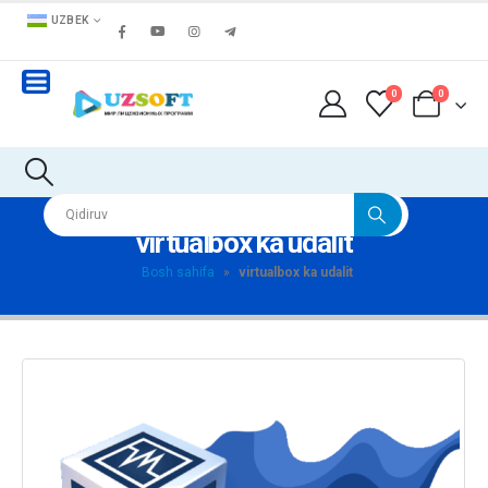
UZBEK
0
0
virtualbox ka udalit
Bosh sahifa
»
virtualbox ka udalit