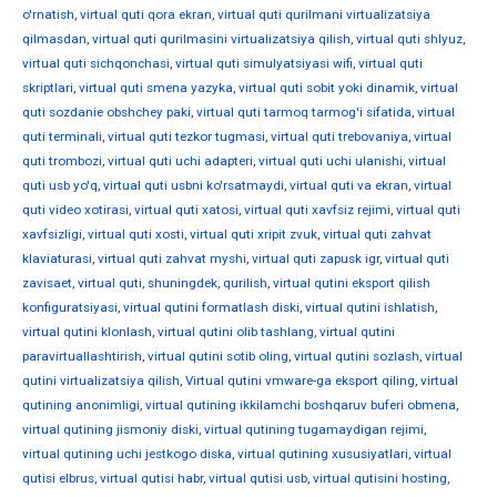
o'rnatish
,
virtual quti qora ekran
,
virtual quti qurilmani virtualizatsiya
qilmasdan
,
virtual quti qurilmasini virtualizatsiya qilish
,
virtual quti shlyuz
,
virtual quti sichqonchasi
,
virtual quti simulyatsiyasi wifi
,
virtual quti
skriptlari
,
virtual quti smena yazyka
,
virtual quti sobit yoki dinamik
,
virtual
quti sozdanie obshchey paki
,
virtual quti tarmoq tarmog'i sifatida
,
virtual
quti terminali
,
virtual quti tezkor tugmasi
,
virtual quti trebovaniya
,
virtual
quti trombozi
,
virtual quti uchi adapteri
,
virtual quti uchi ulanishi
,
virtual
quti usb yo'q
,
virtual quti usbni ko'rsatmaydi
,
virtual quti va ekran
,
virtual
quti video xotirasi
,
virtual quti xatosi
,
virtual quti xavfsiz rejimi
,
virtual quti
xavfsizligi
,
virtual quti xosti
,
virtual quti xripit zvuk
,
virtual quti zahvat
klaviaturasi
,
virtual quti zahvat myshi
,
virtual quti zapusk igr
,
virtual quti
zavisaet
,
virtual quti, shuningdek, qurilish
,
virtual qutini eksport qilish
konfiguratsiyasi
,
virtual qutini formatlash diski
,
virtual qutini ishlatish
,
virtual qutini klonlash
,
virtual qutini olib tashlang
,
virtual qutini
paravirtuallashtirish
,
virtual qutini sotib oling
,
virtual qutini sozlash
,
virtual
qutini virtualizatsiya qilish
,
Virtual qutini vmware-ga eksport qiling
,
virtual
qutining anonimligi
,
virtual qutining ikkilamchi boshqaruv buferi obmena
,
virtual qutining jismoniy diski
,
virtual qutining tugamaydigan rejimi
,
virtual qutining uchi jestkogo diska
,
virtual qutining xususiyatlari
,
virtual
qutisi elbrus
,
virtual qutisi habr
,
virtual qutisi usb
,
virtual qutisini hosting
,