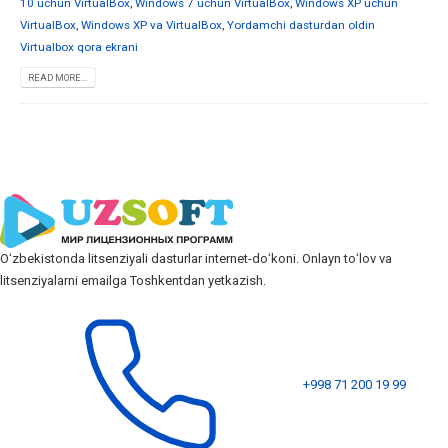
10 uchun VirtualBox
,
Windows 7 uchun VirtualBox
,
Windows XP uchun
VirtualBox
,
Windows XP va VirtualBox
,
Yordamchi dasturdan oldin
Virtualbox qora ekrani
READ MORE...
Oʻzbekistonda litsenziyali dasturlar internet-doʻkoni. Onlayn toʻlov va
litsenziyalarni emailga Toshkentdan yetkazish.
+998 71 200 19 99