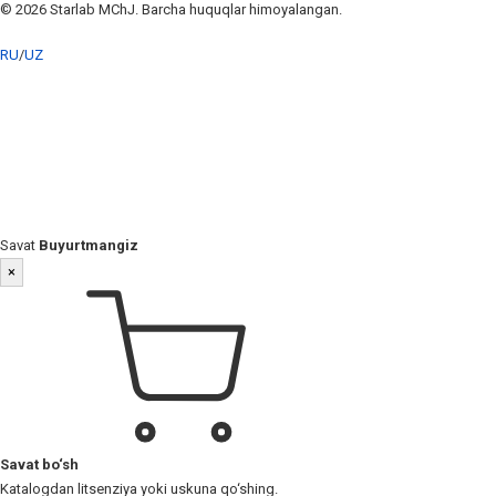
© 2026 Starlab MChJ. Barcha huquqlar himoyalangan.
RU
/
UZ
Savat
Buyurtmangiz
×
Savat bo‘sh
Katalogdan litsenziya yoki uskuna qo‘shing.