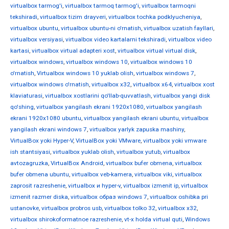
virtualbox tarmog'i
,
virtualbox tarmoq tarmog'i
,
virtualbox tarmoqni
tekshiradi
,
virtualbox tizim drayveri
,
virtualbox tochka podklyucheniya
,
virtualbox ubuntu
,
virtualbox ubuntu-ni o'rnatish
,
virtualbox uzatish fayllari
,
virtualbox versiyasi
,
virtualbox video kartalarni tekshiradi
,
virtualbox video
kartasi
,
virtualbox virtual adapteri xost
,
virtualbox virtual virtual disk
,
virtualbox windows
,
virtualbox windows 10
,
virtualbox windows 10
o'rnatish
,
Virtualbox windows 10 yuklab olish
,
virtualbox windows 7
,
virtualbox windows o'rnatish
,
virtualbox x32
,
virtualbox x64
,
virtualbox xost
klaviaturasi
,
virtualbox xostlarini qo'llab-quvvatlash
,
virtualbox yangi disk
qo'shing
,
virtualbox yangilash ekrani 1920x1080
,
virtualbox yangilash
ekrani 1920x1080 ubuntu
,
virtualbox yangilash ekrani ubuntu
,
virtualbox
yangilash ekrani windows 7
,
virtualbox yarlyk zapuska mashiny
,
VirtualBox yoki Hyper-V
,
VirtualBox yoki VMware
,
virtualbox yoki vmware
ish stantsiyasi
,
virtualbox yuklab olish
,
virtualbox yutub
,
virtualbox
avtozagruzka
,
VirtualBox Android
,
virtualbox bufer obmena
,
virtualbox
bufer obmena ubuntu
,
virtualbox veb-kamera
,
virtualbox viki
,
virtualbox
zaprosit razreshenie
,
virtualbox и hyper-v
,
virtualbox izmenit ip
,
virtualbox
izmenit razmer diska
,
virtualbox образ windows 7
,
virtualbox oshibka pri
ustanovke
,
virtualbox probros usb
,
virtualbox tolko 32
,
virtualbox х32
,
virtualbox shirokoformatnoe razreshenie
,
vt-x holda virtual quti
,
Windows