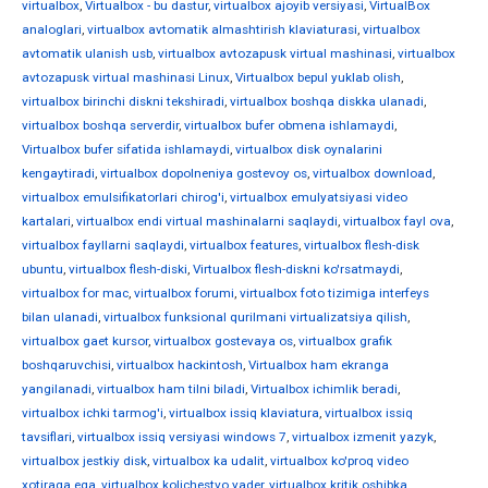
virtualbox
,
Virtualbox - bu dastur
,
virtualbox ajoyib versiyasi
,
VirtualBox
analoglari
,
virtualbox avtomatik almashtirish klaviaturasi
,
virtualbox
avtomatik ulanish usb
,
virtualbox avtozapusk virtual mashinasi
,
virtualbox
avtozapusk virtual mashinasi Linux
,
Virtualbox bepul yuklab olish
,
virtualbox birinchi diskni tekshiradi
,
virtualbox boshqa diskka ulanadi
,
virtualbox boshqa serverdir
,
virtualbox bufer obmena ishlamaydi
,
Virtualbox bufer sifatida ishlamaydi
,
virtualbox disk oynalarini
kengaytiradi
,
virtualbox dopolneniya gostevoy os
,
virtualbox download
,
virtualbox emulsifikatorlari chirog'i
,
virtualbox emulyatsiyasi video
kartalari
,
virtualbox endi virtual mashinalarni saqlaydi
,
virtualbox fayl ova
,
virtualbox fayllarni saqlaydi
,
virtualbox features
,
virtualbox flesh-disk
ubuntu
,
virtualbox flesh-diski
,
Virtualbox flesh-diskni ko'rsatmaydi
,
virtualbox for mac
,
virtualbox forumi
,
virtualbox foto tizimiga interfeys
bilan ulanadi
,
virtualbox funksional qurilmani virtualizatsiya qilish
,
virtualbox gaet kursor
,
virtualbox gostevaya os
,
virtualbox grafik
boshqaruvchisi
,
virtualbox hackintosh
,
Virtualbox ham ekranga
yangilanadi
,
virtualbox ham tilni biladi
,
Virtualbox ichimlik beradi
,
virtualbox ichki tarmog'i
,
virtualbox issiq klaviatura
,
virtualbox issiq
tavsiflari
,
virtualbox issiq versiyasi windows 7
,
virtualbox izmenit yazyk
,
virtualbox jestkiy disk
,
virtualbox ka udalit
,
virtualbox ko'proq video
xotiraga ega
,
virtualbox kolichestvo yader
,
virtualbox kritik oshibka
,