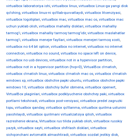
virtualbox laboratoriya ishi
,
virtualbox linux
,
virtualbox Linux-ga yangi disk
qo'shing
,
virtualbox linux-ni qo'llab-quvvatlaydi
,
virtualbox litsenziyasi
,
virtualbox logotiplari
,
virtualbox mac
,
virtualbox mac os
,
virtualbox mac
uchun yuklab olish
,
virtualbox mahalliy disklari
,
virtualbox mahalliy
tarmog'i
,
virtualbox mahalliy tarmoq tarmog'idir
,
virtualbox maslahatlar
tarmog'i
,
virtualbox menejer fayllari
,
virtualbox menejeri tarmoq xosti
,
virtualbox no 64 bit option
,
virtualbox no internet
,
virtualbox no internet
connection
,
virtualbox no sound
,
virtualbox no space left on device
,
virtualbox no usb devices
,
virtualbox not in a hypervisor partition
,
virtualbox not in a hypervisor partition (hvp=0)
,
VirtualBox o'rnatish
,
virtualbox o'rnatish linux
,
virtualbox o'rnatish mac os
,
virtualbox o'rnatish
windows xp
,
virtualbox obshchie papki ubuntu
,
virtualbox obshchie papki
windows 10
,
virtualbox obshchiy bufer obmena
,
virtualbox openwrt
,
VirtualBox plaginlari
,
virtualbox podklyuchenie obshchey paki
,
virtualbox
portlarni tekshiradi
,
virtualbox post-versiyasi
,
virtualbox predel zagruzki
tspu
,
virtualbox qanday
,
virtualbox qo'llanma
,
virtualbox qurilma ustunini
yaxshilaydi
,
virtualbox qurilmani virtualizatsiya qilish
,
virtualbox
razreshenie ekrana
,
Virtualbox rus tilida yuklab olish
,
virtualbox russkiy
yazyk
,
virtualbox sayti
,
virtualbox shifrlash disklari
,
virtualbox
sichqonchani avtomatik almashtiradi
,
virtualbox sozdat jestkiy disk
,