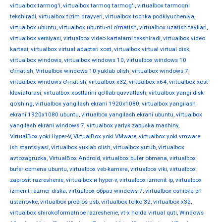
virtualbox tarmog'i
,
virtualbox tarmoq tarmog'i
,
virtualbox tarmoqni
tekshiradi
,
virtualbox tizim drayveri
,
virtualbox tochka podklyucheniya
,
virtualbox ubuntu
,
virtualbox ubuntu-ni o'rnatish
,
virtualbox uzatish fayllari
,
virtualbox versiyasi
,
virtualbox video kartalarni tekshiradi
,
virtualbox video
kartasi
,
virtualbox virtual adapteri xost
,
virtualbox virtual virtual disk
,
virtualbox windows
,
virtualbox windows 10
,
virtualbox windows 10
o'rnatish
,
Virtualbox windows 10 yuklab olish
,
virtualbox windows 7
,
virtualbox windows o'rnatish
,
virtualbox x32
,
virtualbox x64
,
virtualbox xost
klaviaturasi
,
virtualbox xostlarini qo'llab-quvvatlash
,
virtualbox yangi disk
qo'shing
,
virtualbox yangilash ekrani 1920x1080
,
virtualbox yangilash
ekrani 1920x1080 ubuntu
,
virtualbox yangilash ekrani ubuntu
,
virtualbox
yangilash ekrani windows 7
,
virtualbox yarlyk zapuska mashiny
,
VirtualBox yoki Hyper-V
,
VirtualBox yoki VMware
,
virtualbox yoki vmware
ish stantsiyasi
,
virtualbox yuklab olish
,
virtualbox yutub
,
virtualbox
avtozagruzka
,
VirtualBox Android
,
virtualbox bufer obmena
,
virtualbox
bufer obmena ubuntu
,
virtualbox veb-kamera
,
virtualbox viki
,
virtualbox
zaprosit razreshenie
,
virtualbox и hyper-v
,
virtualbox izmenit ip
,
virtualbox
izmenit razmer diska
,
virtualbox образ windows 7
,
virtualbox oshibka pri
ustanovke
,
virtualbox probros usb
,
virtualbox tolko 32
,
virtualbox х32
,
virtualbox shirokoformatnoe razreshenie
,
vt-x holda virtual quti
,
Windows