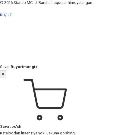
© 2026 Starlab MChJ. Barcha huquqlar himoyalangan.
RU
/
UZ
Savat
Buyurtmangiz
×
Savat bo‘sh
Katalogdan litsenziya yoki uskuna qo‘shing.