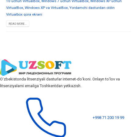
10 uchun VirtualBox
,
Windows 7 uchun VirtualBox
,
Windows XP uchun
VirtualBox
,
Windows XP va VirtualBox
,
Yordamchi dasturdan oldin
Virtualbox qora ekrani
READ MORE...
Oʻzbekistonda litsenziyali dasturlar internet-doʻkoni. Onlayn toʻlov va
litsenziyalarni emailga Toshkentdan yetkazish.
+998 71 200 19 99