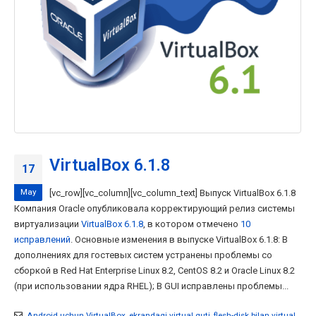
VirtualBox 6.1.8
17
May
[vc_row][vc_column][vc_column_text] Выпуск VirtualBox 6.1.8
Компания Oracle опубликовала корректирующий релиз системы
виртуализации
VirtualBox 6.1.8
, в котором отмечено
10
исправлений
. Основные изменения в выпуске VirtualBox 6.1.8: В
дополнениях для гостевых систем устранены проблемы со
сборкой в Red Hat Enterprise Linux 8.2, CentOS 8.2 и Oracle Linux 8.2
(при использовании ядра RHEL); В GUI исправлены проблемы...
Android uchun VirtualBox
,
ekrandagi virtual quti
,
flesh-disk bilan virtual