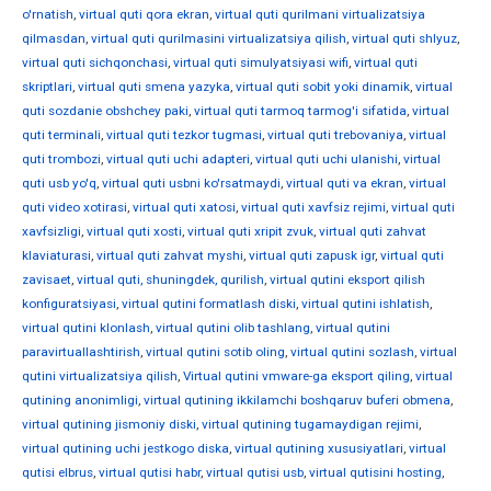
o'rnatish
,
virtual quti qora ekran
,
virtual quti qurilmani virtualizatsiya
qilmasdan
,
virtual quti qurilmasini virtualizatsiya qilish
,
virtual quti shlyuz
,
virtual quti sichqonchasi
,
virtual quti simulyatsiyasi wifi
,
virtual quti
skriptlari
,
virtual quti smena yazyka
,
virtual quti sobit yoki dinamik
,
virtual
quti sozdanie obshchey paki
,
virtual quti tarmoq tarmog'i sifatida
,
virtual
quti terminali
,
virtual quti tezkor tugmasi
,
virtual quti trebovaniya
,
virtual
quti trombozi
,
virtual quti uchi adapteri
,
virtual quti uchi ulanishi
,
virtual
quti usb yo'q
,
virtual quti usbni ko'rsatmaydi
,
virtual quti va ekran
,
virtual
quti video xotirasi
,
virtual quti xatosi
,
virtual quti xavfsiz rejimi
,
virtual quti
xavfsizligi
,
virtual quti xosti
,
virtual quti xripit zvuk
,
virtual quti zahvat
klaviaturasi
,
virtual quti zahvat myshi
,
virtual quti zapusk igr
,
virtual quti
zavisaet
,
virtual quti, shuningdek, qurilish
,
virtual qutini eksport qilish
konfiguratsiyasi
,
virtual qutini formatlash diski
,
virtual qutini ishlatish
,
virtual qutini klonlash
,
virtual qutini olib tashlang
,
virtual qutini
paravirtuallashtirish
,
virtual qutini sotib oling
,
virtual qutini sozlash
,
virtual
qutini virtualizatsiya qilish
,
Virtual qutini vmware-ga eksport qiling
,
virtual
qutining anonimligi
,
virtual qutining ikkilamchi boshqaruv buferi obmena
,
virtual qutining jismoniy diski
,
virtual qutining tugamaydigan rejimi
,
virtual qutining uchi jestkogo diska
,
virtual qutining xususiyatlari
,
virtual
qutisi elbrus
,
virtual qutisi habr
,
virtual qutisi usb
,
virtual qutisini hosting
,