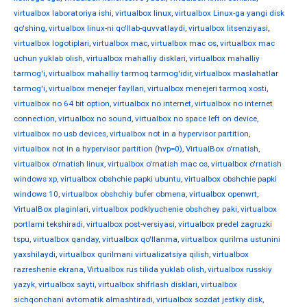
virtualbox laboratoriya ishi
,
virtualbox linux
,
virtualbox Linux-ga yangi disk
qo'shing
,
virtualbox linux-ni qo'llab-quvvatlaydi
,
virtualbox litsenziyasi
,
virtualbox logotiplari
,
virtualbox mac
,
virtualbox mac os
,
virtualbox mac
uchun yuklab olish
,
virtualbox mahalliy disklari
,
virtualbox mahalliy
tarmog'i
,
virtualbox mahalliy tarmoq tarmog'idir
,
virtualbox maslahatlar
tarmog'i
,
virtualbox menejer fayllari
,
virtualbox menejeri tarmoq xosti
,
virtualbox no 64 bit option
,
virtualbox no internet
,
virtualbox no internet
connection
,
virtualbox no sound
,
virtualbox no space left on device
,
virtualbox no usb devices
,
virtualbox not in a hypervisor partition
,
virtualbox not in a hypervisor partition (hvp=0)
,
VirtualBox o'rnatish
,
virtualbox o'rnatish linux
,
virtualbox o'rnatish mac os
,
virtualbox o'rnatish
windows xp
,
virtualbox obshchie papki ubuntu
,
virtualbox obshchie papki
windows 10
,
virtualbox obshchiy bufer obmena
,
virtualbox openwrt
,
VirtualBox plaginlari
,
virtualbox podklyuchenie obshchey paki
,
virtualbox
portlarni tekshiradi
,
virtualbox post-versiyasi
,
virtualbox predel zagruzki
tspu
,
virtualbox qanday
,
virtualbox qo'llanma
,
virtualbox qurilma ustunini
yaxshilaydi
,
virtualbox qurilmani virtualizatsiya qilish
,
virtualbox
razreshenie ekrana
,
Virtualbox rus tilida yuklab olish
,
virtualbox russkiy
yazyk
,
virtualbox sayti
,
virtualbox shifrlash disklari
,
virtualbox
sichqonchani avtomatik almashtiradi
,
virtualbox sozdat jestkiy disk
,