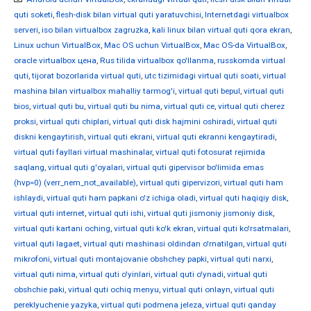
quti soketi
,
flesh-disk bilan virtual quti yaratuvchisi
,
Internetdagi virtualbox
serveri
,
iso bilan virtualbox zagruzka
,
kali linux bilan virtual quti qora ekran
,
Linux uchun VirtualBox
,
Mac OS uchun VirtualBox
,
Mac OS-da VirtualBox
,
oracle virtualbox цена
,
Rus tilida virtualbox qo'llanma
,
russkomda virtual
quti
,
tijorat bozorlarida virtual quti
,
utc tizimidagi virtual quti soati
,
virtual
mashina bilan virtualbox mahalliy tarmog'i
,
virtual quti bepul
,
virtual quti
bios
,
virtual quti bu
,
virtual quti bu nima
,
virtual quti ce
,
virtual quti cherez
proksi
,
virtual quti chiplari
,
virtual quti disk hajmini oshiradi
,
virtual quti
diskni kengaytirish
,
virtual quti ekrani
,
virtual quti ekranni kengaytiradi
,
virtual quti fayllari virtual mashinalar
,
virtual quti fotosurat rejimida
saqlang
,
virtual quti g'oyalari
,
virtual quti gipervisor bo'limida emas
(hvp=0) (verr_nem_not_available)
,
virtual quti gipervizori
,
virtual quti ham
ishlaydi
,
virtual quti ham papkani o'z ichiga oladi
,
virtual quti haqiqiy disk
,
virtual quti internet
,
virtual quti ishi
,
virtual quti jismoniy jismoniy disk
,
virtual quti kartani oching
,
virtual quti ko'k ekran
,
virtual quti ko'rsatmalari
,
virtual quti lagaet
,
virtual quti mashinasi oldindan o'rnatilgan
,
virtual quti
mikrofoni
,
virtual quti montajovanie obshchey papki
,
virtual quti narxi
,
virtual quti nima
,
virtual quti o'yinlari
,
virtual quti o'ynadi
,
virtual quti
obshchie paki
,
virtual quti ochiq menyu
,
virtual quti onlayn
,
virtual quti
pereklyuchenie yazyka
,
virtual quti podmena jeleza
,
virtual quti qanday