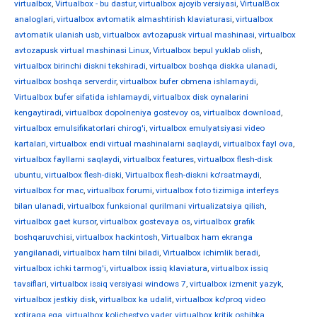
virtualbox
,
Virtualbox - bu dastur
,
virtualbox ajoyib versiyasi
,
VirtualBox
analoglari
,
virtualbox avtomatik almashtirish klaviaturasi
,
virtualbox
avtomatik ulanish usb
,
virtualbox avtozapusk virtual mashinasi
,
virtualbox
avtozapusk virtual mashinasi Linux
,
Virtualbox bepul yuklab olish
,
virtualbox birinchi diskni tekshiradi
,
virtualbox boshqa diskka ulanadi
,
virtualbox boshqa serverdir
,
virtualbox bufer obmena ishlamaydi
,
Virtualbox bufer sifatida ishlamaydi
,
virtualbox disk oynalarini
kengaytiradi
,
virtualbox dopolneniya gostevoy os
,
virtualbox download
,
virtualbox emulsifikatorlari chirog'i
,
virtualbox emulyatsiyasi video
kartalari
,
virtualbox endi virtual mashinalarni saqlaydi
,
virtualbox fayl ova
,
virtualbox fayllarni saqlaydi
,
virtualbox features
,
virtualbox flesh-disk
ubuntu
,
virtualbox flesh-diski
,
Virtualbox flesh-diskni ko'rsatmaydi
,
virtualbox for mac
,
virtualbox forumi
,
virtualbox foto tizimiga interfeys
bilan ulanadi
,
virtualbox funksional qurilmani virtualizatsiya qilish
,
virtualbox gaet kursor
,
virtualbox gostevaya os
,
virtualbox grafik
boshqaruvchisi
,
virtualbox hackintosh
,
Virtualbox ham ekranga
yangilanadi
,
virtualbox ham tilni biladi
,
Virtualbox ichimlik beradi
,
virtualbox ichki tarmog'i
,
virtualbox issiq klaviatura
,
virtualbox issiq
tavsiflari
,
virtualbox issiq versiyasi windows 7
,
virtualbox izmenit yazyk
,
virtualbox jestkiy disk
,
virtualbox ka udalit
,
virtualbox ko'proq video
xotiraga ega
,
virtualbox kolichestvo yader
,
virtualbox kritik oshibka
,