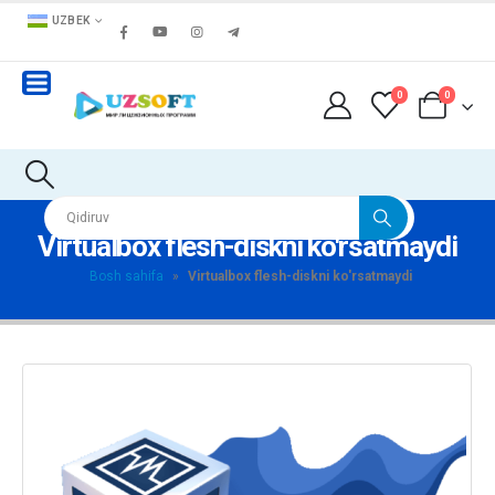
UZBEK
0
0
Virtualbox flesh-diskni ko'rsatmaydi
Bosh sahifa
»
Virtualbox flesh-diskni ko'rsatmaydi