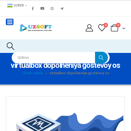
UZBEK
0
0
virtualbox dopolneniya gostevoy os
Bosh sahifa
»
virtualbox dopolneniya gostevoy os