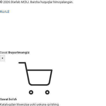
© 2026 Starlab MChJ. Barcha huquqlar himoyalangan.
RU
/
UZ
Savat
Buyurtmangiz
×
Savat bo‘sh
Katalogdan litsenziya yoki uskuna qo‘shing.