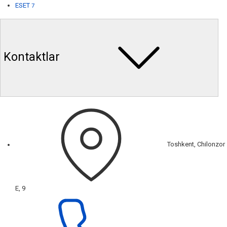
ESET
7
Kontaktlar
Toshkent, Chilonzor
E, 9