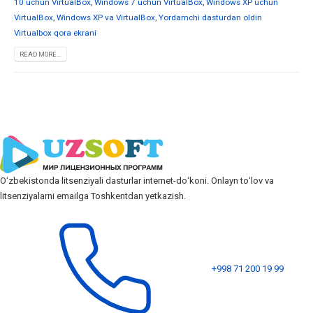
10 uchun VirtualBox
,
Windows 7 uchun VirtualBox
,
Windows XP uchun
VirtualBox
,
Windows XP va VirtualBox
,
Yordamchi dasturdan oldin
Virtualbox qora ekrani
READ MORE...
Oʻzbekistonda litsenziyali dasturlar internet-doʻkoni. Onlayn toʻlov va
litsenziyalarni emailga Toshkentdan yetkazish.
+998 71 200 19 99