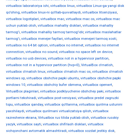
virtualbox laboratoriya ishi
,
virtualbox linux
,
virtualbox Linux-ga yangi disk
qo'shing
,
virtualbox linux-ni qo'llab-quvvatlaydi
,
virtualbox litsenziyasi
,
virtualbox logotiplari
,
virtualbox mac
,
virtualbox mac os
,
virtualbox mac
uchun yuklab olish
,
virtualbox mahalliy disklari
,
virtualbox mahalliy
tarmog'i
,
virtualbox mahalliy tarmoq tarmog'idir
,
virtualbox maslahatlar
tarmog'i
,
virtualbox menejer fayllari
,
virtualbox menejeri tarmoq xosti
,
virtualbox no 64 bit option
,
virtualbox no internet
,
virtualbox no internet
connection
,
virtualbox no sound
,
virtualbox no space left on device
,
virtualbox no usb devices
,
virtualbox not in a hypervisor partition
,
virtualbox not in a hypervisor partition (hvp=0)
,
VirtualBox o'rnatish
,
virtualbox o'rnatish linux
,
virtualbox o'rnatish mac os
,
virtualbox o'rnatish
windows xp
,
virtualbox obshchie papki ubuntu
,
virtualbox obshchie papki
windows 10
,
virtualbox obshchiy bufer obmena
,
virtualbox openwrt
,
VirtualBox plaginlari
,
virtualbox podklyuchenie obshchey paki
,
virtualbox
portlarni tekshiradi
,
virtualbox post-versiyasi
,
virtualbox predel zagruzki
tspu
,
virtualbox qanday
,
virtualbox qo'llanma
,
virtualbox qurilma ustunini
yaxshilaydi
,
virtualbox qurilmani virtualizatsiya qilish
,
virtualbox
razreshenie ekrana
,
Virtualbox rus tilida yuklab olish
,
virtualbox russkiy
yazyk
,
virtualbox sayti
,
virtualbox shifrlash disklari
,
virtualbox
sichqonchani avtomatik almashtiradi
,
virtualbox sozdat jestkiy disk
,