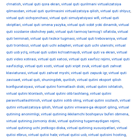
o'rnatish
,
virtual quti qora ekran
,
virtual quti qurilmani virtualizatsiya
qilmasdan
,
virtual quti qurilmasini virtualizatsiya qilish
,
virtual quti shlyuz
,
virtual quti sichqonchasi
,
virtual quti simulyatsiyasi wifi
,
virtual quti
skriptlari
,
virtual quti smena yazyka
,
virtual quti sobit yoki dinamik
,
virtual
quti sozdanie obshchey paki
,
virtual quti tarmoq tarmog'i sifatida
,
virtual
quti terminali
,
virtual quti tezkor tugmasi
,
virtual quti trebovaniya
,
virtual
quti trombozi
,
virtual quti uchi adapteri
,
virtual quti uchi ulanishi
,
virtual
quti usb yo'q
,
virtual quti usbni ko'rsatmaydi
,
virtual quti va ekran
,
virtual
quti video xotirasi
,
virtual quti xatosi
,
virtual quti xavfsiz rejimi
,
virtual quti
xavfsizligi
,
virtual quti xosti
,
virtual quti xripit zvuk
,
virtual quti zahvat
klaviaturasi
,
virtual quti zahvat myshi
,
virtual quti zapusk igr
,
virtual quti
zavisaet
,
virtual quti, shuningdek, qurilish
,
virtual qutini eksport qilish
konfiguratsiyasi
,
virtual qutini formatlash diski
,
virtual qutini ishlatish
,
virtual qutini klonlash
,
virtual qutini olib tashlang
,
virtual qutini
paravirtuallashtirish
,
virtual qutini sotib oling
,
virtual qutini sozlash
,
virtual
qutini virtualizatsiya qilish
,
Virtual qutini vmware-ga eksport qiling
,
virtual
qutining anonimligi
,
virtual qutining ikkilamchi boshqaruv buferi obmena
,
virtual qutining jismoniy diski
,
virtual qutining tugamaydigan rejimi
,
virtual qutining uchi jestkogo diska
,
virtual qutining xususiyatlari
,
virtual
qutisi elbrus
,
virtual qutisi habr
,
virtual qutisi usb
,
virtual qutisini hosting
,