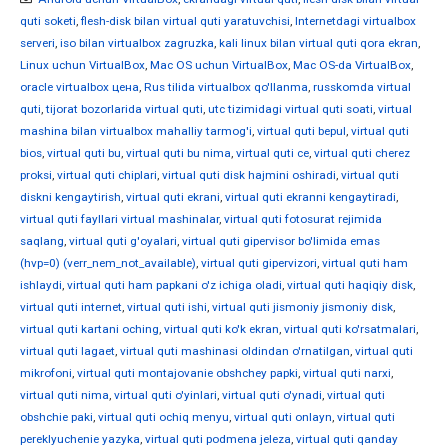
quti soketi
,
flesh-disk bilan virtual quti yaratuvchisi
,
Internetdagi virtualbox
serveri
,
iso bilan virtualbox zagruzka
,
kali linux bilan virtual quti qora ekran
,
Linux uchun VirtualBox
,
Mac OS uchun VirtualBox
,
Mac OS-da VirtualBox
,
oracle virtualbox цена
,
Rus tilida virtualbox qo'llanma
,
russkomda virtual
quti
,
tijorat bozorlarida virtual quti
,
utc tizimidagi virtual quti soati
,
virtual
mashina bilan virtualbox mahalliy tarmog'i
,
virtual quti bepul
,
virtual quti
bios
,
virtual quti bu
,
virtual quti bu nima
,
virtual quti ce
,
virtual quti cherez
proksi
,
virtual quti chiplari
,
virtual quti disk hajmini oshiradi
,
virtual quti
diskni kengaytirish
,
virtual quti ekrani
,
virtual quti ekranni kengaytiradi
,
virtual quti fayllari virtual mashinalar
,
virtual quti fotosurat rejimida
saqlang
,
virtual quti g'oyalari
,
virtual quti gipervisor bo'limida emas
(hvp=0) (verr_nem_not_available)
,
virtual quti gipervizori
,
virtual quti ham
ishlaydi
,
virtual quti ham papkani o'z ichiga oladi
,
virtual quti haqiqiy disk
,
virtual quti internet
,
virtual quti ishi
,
virtual quti jismoniy jismoniy disk
,
virtual quti kartani oching
,
virtual quti ko'k ekran
,
virtual quti ko'rsatmalari
,
virtual quti lagaet
,
virtual quti mashinasi oldindan o'rnatilgan
,
virtual quti
mikrofoni
,
virtual quti montajovanie obshchey papki
,
virtual quti narxi
,
virtual quti nima
,
virtual quti o'yinlari
,
virtual quti o'ynadi
,
virtual quti
obshchie paki
,
virtual quti ochiq menyu
,
virtual quti onlayn
,
virtual quti
pereklyuchenie yazyka
,
virtual quti podmena jeleza
,
virtual quti qanday