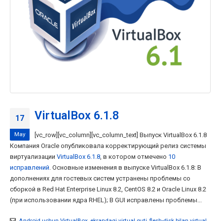
VirtualBox 6.1.8
17
May
[vc_row][vc_column][vc_column_text] Выпуск VirtualBox 6.1.8
Компания Oracle опубликовала корректирующий релиз системы
виртуализации
VirtualBox 6.1.8
, в котором отмечено
10
исправлений
. Основные изменения в выпуске VirtualBox 6.1.8: В
дополнениях для гостевых систем устранены проблемы со
сборкой в Red Hat Enterprise Linux 8.2, CentOS 8.2 и Oracle Linux 8.2
(при использовании ядра RHEL); В GUI исправлены проблемы...
Android uchun VirtualBox
,
ekrandagi virtual quti
,
flesh-disk bilan virtual