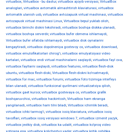
virtualbox
,
Virtualbox - bu dastur
,
virtualbox ajoyib versiyasi
,
VirtualBox
analoglari
,
virtualbox avtomatik almashtirish klaviaturasi
,
virtualbox
avtomatik ulanish usb
,
virtualbox avtozapusk virtual mashinasi
,
virtualbox
avtozapusk virtual mashinasi Linux
,
Virtualbox bepul yuklab olish
,
virtualbox birinchi diskni tekshiradi
,
virtualbox boshqa diskka ulanadi
,
virtualbox boshqa serverdir
,
virtualbox bufer obmena ishlamaydi
,
Virtualbox bufer sifatida ishlamaydi
,
virtualbox disk oynalarini
kengaytiradi
,
virtualbox dopolneniya gostevoy os
,
virtualbox download
,
virtualbox emulsifikatorlari chirog'i
,
virtualbox emulyatsiyasi video
kartalari
,
virtualbox endi virtual mashinalarni saqlaydi
,
virtualbox fayl ova
,
virtualbox fayllarni saqlaydi
,
virtualbox features
,
virtualbox flesh-disk
ubuntu
,
virtualbox flesh-diski
,
Virtualbox flesh-diskni ko'rsatmaydi
,
virtualbox for mac
,
virtualbox forumi
,
virtualbox foto tizimiga interfeys
bilan ulanadi
,
virtualbox funksional qurilmani virtualizatsiya qilish
,
virtualbox gaet kursor
,
virtualbox gostevaya os
,
virtualbox grafik
boshqaruvchisi
,
virtualbox hackintosh
,
Virtualbox ham ekranga
yangilanadi
,
virtualbox ham tilni biladi
,
Virtualbox ichimlik beradi
,
virtualbox ichki tarmog'i
,
virtualbox issiq klaviatura
,
virtualbox issiq
tavsiflari
,
virtualbox issiq versiyasi windows 7
,
virtualbox izmenit yazyk
,
virtualbox jestkiy disk
,
virtualbox ka udalit
,
virtualbox ko'proq video
xotiraga ega
,
virtualbox kolichestvo yader
,
virtualbox kritik oshibka
,