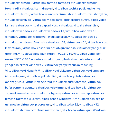
virtualbox tarmog'i
,
virtualbox tarmoq tarmog'i
,
virtualbox tarmoqni
tekshiradi
,
virtualbox tizim drayveri
,
virtualbox tochka podklyucheniya
,
virtualbox ubuntu
,
virtualbox ubuntu-ni o'rnatish
,
virtualbox uzatish fayllari
,
virtualbox versiyasi
,
virtualbox video kartalarni tekshiradi
,
virtualbox video
kartasi
,
virtualbox virtual adapteri xost
,
virtualbox virtual virtual disk
,
virtualbox windows
,
virtualbox windows 10
,
virtualbox windows 10
o'rnatish
,
Virtualbox windows 10 yuklab olish
,
virtualbox windows 7
,
virtualbox windows o'rnatish
,
virtualbox x32
,
virtualbox x64
,
virtualbox xost
klaviaturasi
,
virtualbox xostlarini qo'llab-quvvatlash
,
virtualbox yangi disk
qo'shing
,
virtualbox yangilash ekrani 1920x1080
,
virtualbox yangilash
ekrani 1920x1080 ubuntu
,
virtualbox yangilash ekrani ubuntu
,
virtualbox
yangilash ekrani windows 7
,
virtualbox yarlyk zapuska mashiny
,
VirtualBox yoki Hyper-V
,
VirtualBox yoki VMware
,
virtualbox yoki vmware
ish stantsiyasi
,
virtualbox yuklab olish
,
virtualbox yutub
,
virtualbox
avtozagruzka
,
VirtualBox Android
,
virtualbox bufer obmena
,
virtualbox
bufer obmena ubuntu
,
virtualbox veb-kamera
,
virtualbox viki
,
virtualbox
zaprosit razreshenie
,
virtualbox и hyper-v
,
virtualbox izmenit ip
,
virtualbox
izmenit razmer diska
,
virtualbox образ windows 7
,
virtualbox oshibka pri
ustanovke
,
virtualbox probros usb
,
virtualbox tolko 32
,
virtualbox х32
,
virtualbox shirokoformatnoe razreshenie
,
vt-x holda virtual quti
,
Windows