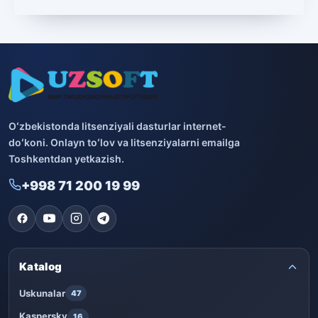
Oʻzbekistonda litsenziyali dasturlar internet-
doʻkoni. Onlayn toʻlov va litsenziyalarni emailga
Toshkentdan yetkazish.
+998 71 200 19 99
Katalog
Uskunalar
47
Kaspersky
16