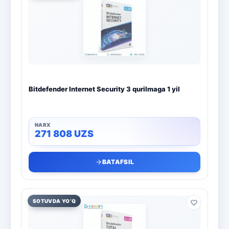
Boshqa dasturlar
10
Bitdefender
8
ESET
7
Avast
5
Bitdefender Internet Security 3 qurilmaga 1 yil
PRO32
4
Dr.Web
4
271 808
UZS
Jivo
3
BATAFSIL
Onlayn kinoteatr IVI
3
SOTUVDA YO‘Q