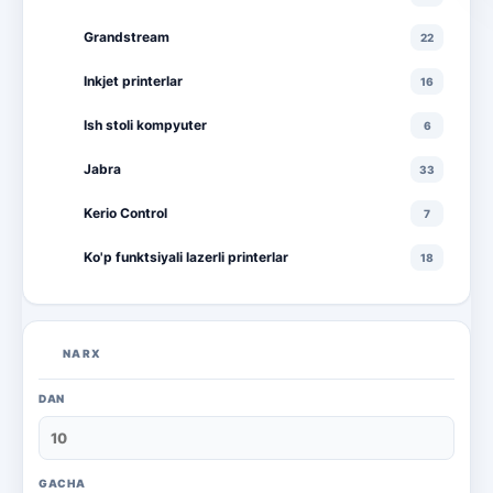
Grandstream
22
Inkjet printerlar
16
Ish stoli kompyuter
6
Jabra
33
Kerio Control
7
Ko'p funktsiyali lazerli printerlar
18
Ko'p funktsiyali rangli lazerli printerlar
10
Lazerli printerlar
16
NARX
Monitorlar
20
DAN
Monobloklar
18
Noutbuklar
71
GACHA