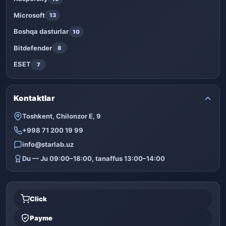
Microsoft
13
Boshqa dasturlar
10
Bitdefender
8
ESET
7
Kontaktlar
Toshkent, Chilonzor E, 9
+998 71 200 19 99
info@starlab.uz
Du — Ju 09:00–18:00, tanaffus 13:00–14:00
Click
Payme