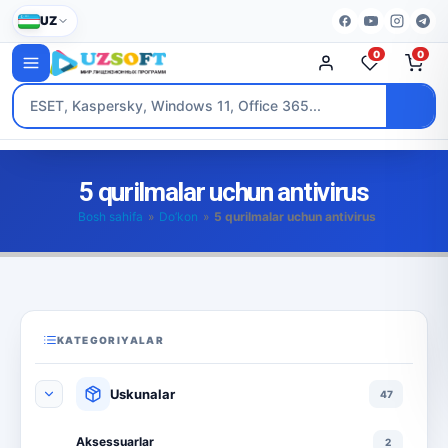
UZ
0
0
5 qurilmalar uchun antivirus
Bosh sahifa
»
Do’kon
»
5 qurilmalar uchun antivirus
KATEGORIYALAR
Uskunalar
47
Aksessuarlar
2