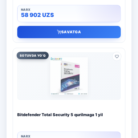
58 902
UZS
SAVATGA
SOTUVDA YO‘Q
Bitdefender Total Security 5 qurilmaga 1 yil