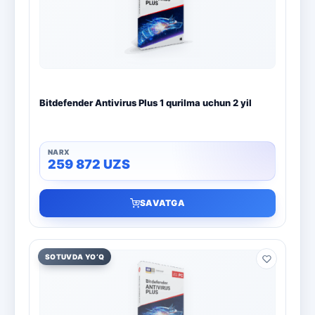
Boshqa dasturlar
10
Bitdefender
8
ESET
7
Bitdefender Antivirus Plus 1 qurilma uchun 2 yil
Avast
5
PRO32
4
259 872
UZS
Dr.Web
4
SAVATGA
Jivo
3
Onlayn kinoteatr IVI
3
SOTUVDA YO‘Q