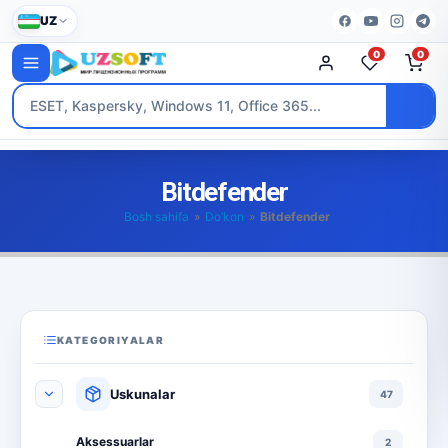
UZ
0
0
Bitdefender
Bosh sahifa
»
Do’kon
»
Bitdefender
KATEGORIYALAR
Uskunalar
47
Aksessuarlar
2