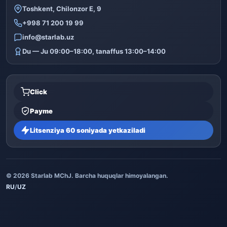
Toshkent, Chilonzor E, 9
+998 71 200 19 99
info@starlab.uz
Du — Ju 09:00–18:00, tanaffus 13:00–14:00
Click
Payme
Litsenziya 60 soniyada yetkaziladi
© 2026 Starlab MChJ. Barcha huquqlar himoyalangan.
RU
/
UZ