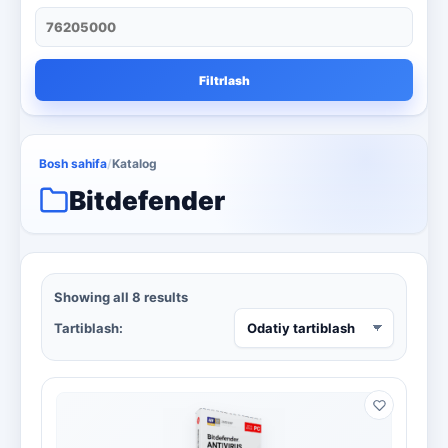
qora va oq lazerli printer
1
qora va oq printer
4
Filtrlash
Qora va oq uchun ko'p funktsiyali
4
Rackmount serverlar
13
Bosh sahifa
/
Katalog
Rangli lazerli printerlar
3
Bitdefender
skaner va nusxa ko'chirish
3
smartphone
1
Showing all 8 results
televizor
8
Tartiblash:
Kaspersky
16
Microsoft
13