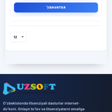
SAVATGA
Oʻzbekistonda litsenziyali dasturlar internet-
doʻkoni. Onlayn toʻlov va litsenziyalarni emailga