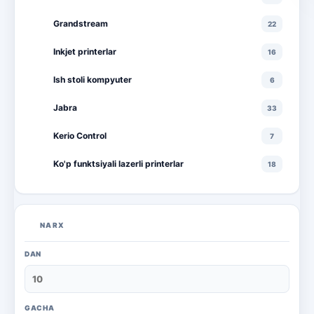
Grandstream
22
Inkjet printerlar
16
Ish stoli kompyuter
6
Jabra
33
Kerio Control
7
Ko'p funktsiyali lazerli printerlar
18
Ko'p funktsiyali rangli lazerli printerlar
10
Lazerli printerlar
16
NARX
Monitorlar
20
DAN
Monobloklar
18
Noutbuklar
71
GACHA