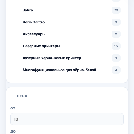
Jabra
29
Kerio Control
3
Аксессуары
2
Лазерные принтеры
15
лазерный черно-белый принтер
1
Многофункциональное для чёрно-белой
4
Многофункциональные лазерные принтеры
18
Многофункциональные цветные лазерные
10
ЦЕНА
принтеры
Мониторы
20
ОТ
Моноблоки
18
Настольный ПК
6
ДО