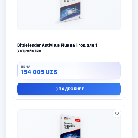
Bitdefender
8
ESET
7
Avast
2
Bitdefender Antivirus Plus на 1 год для 1
PRO32
4
устройство
Dr.Web
4
154 005
UZS
Jivo
3
ПОДРОБНЕЕ
Онлайн кинотеатр IVI
3