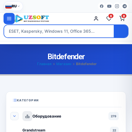
RU
0
0
Bitdefender
Главная
»
Магазин
»
Bitdefender
КАТЕГОРИИ
Оборудование
279
Grandstream
22