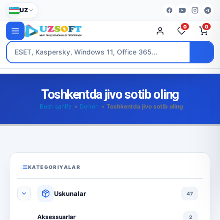
UZ
0
0
Toshkentda jivo sotib oling
Bosh sahifa
»
Do’kon
»
Toshkentda jivo sotib oling
KATEGORIYALAR
Uskunalar
47
Aksessuarlar
2