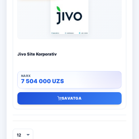
Boshqa dasturlar
10
Bitdefender
8
ESET
7
Avast
5
Jivo Site Korporativ
PRO32
4
Dr.Web
4
7 504 000
UZS
Jivo
3
SAVATGA
Onlayn kinoteatr IVI
3