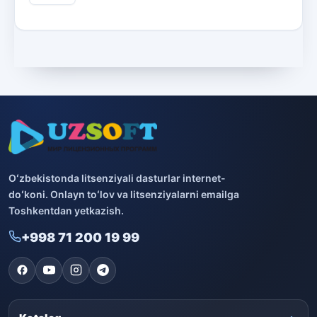
Oʻzbekistonda litsenziyali dasturlar internet-
doʻkoni. Onlayn toʻlov va litsenziyalarni emailga
Toshkentdan yetkazish.
+998 71 200 19 99