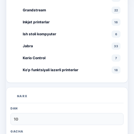
Grandstream
22
Inkjet printerlar
16
Ish stoli kompyuter
6
Jabra
33
Kerio Control
7
Ko'p funktsiyali lazerli printerlar
18
Ko'p funktsiyali rangli lazerli printerlar
10
Lazerli printerlar
16
NARX
Monitorlar
20
DAN
Monobloklar
18
Noutbuklar
71
GACHA