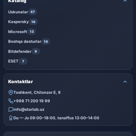
Katalog
Uskunalar
47
Kaspersky
16
Microsoft
13
Boshqa dasturlar
10
Bitdefender
8
ESET
7
Kontaktlar
Toshkent, Chilonzor E, 9
+998 71 200 19 99
info@starlab.uz
Du — Ju 09:00–18:00, tanaffus 13:00–14:00