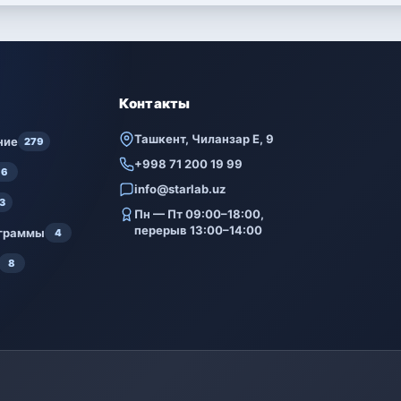
Контакты
Ташкент, Чиланзар Е, 9
ние
279
+998 71 200 19 99
6
info@starlab.uz
3
Пн — Пт 09:00–18:00,
перерыв 13:00–14:00
ограммы
4
8