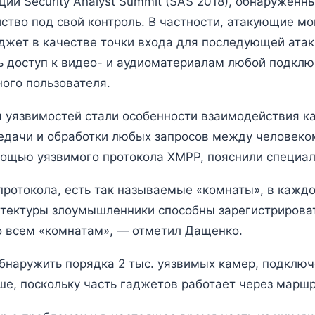
ии Security Analyst Summit (SAS 2018), обнаруженн
ство под свой контроль. В частности, атакующие м
аджет в качестве точки входа для последующей атак
ь доступ к видео- и аудиоматериалам любой подклю
ого пользователя.
я уязвимостей стали особенности взаимодействия к
редачи и обработки любых запросов между человеко
мощью уязвимого протокола XMPP, пояснили специал
 протокола, есть так называемые «комнаты», в кажд
итектуры злоумышленники способны зарегистрирова
ко всем «комнатам», — отметил Дащенко.
бнаружить порядка 2 тыс. уязвимых камер, подключ
ше, поскольку часть гаджетов работает через марш