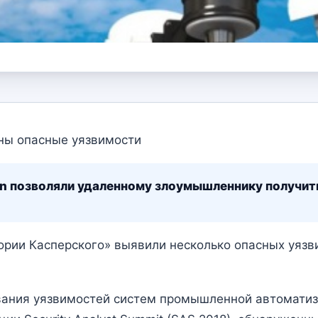
ны опасные уязвимости
n позволяли удаленному злоумышленнику получить
ории Касперского» выявили несколько опасных уяз
вания уязвимостей систем промышленной автоматиз