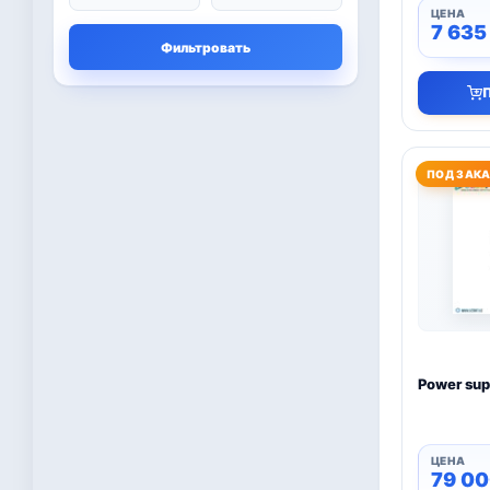
Microsoft
13
7 63
Фильтровать
Другие программы
4
Bitdefender
8
ESET
7
ПОД ЗАК
Avast
2
PRO32
4
Dr.Web
4
Jivo
3
Power sup
Онлайн кинотеатр
3
IVI
79 0