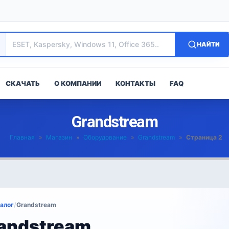
НАЙТИ
СКАЧАТЬ
О КОМПАНИИ
КОНТАКТЫ
FAQ
Grandstream
Главная
»
Магазин
»
Оборудование
»
Grandstream
»
Страница 2
алог
/
Grandstream
andstream