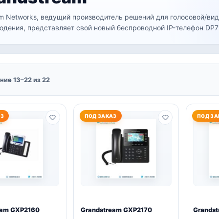
m Networks, ведущий производитель решений для голосовой/вид
дения, представляет свой новый беспроводной IP-телефон DP7
ие 13–22 из 22
АЗ
ПОД ЗАКАЗ
ПОД ЗА
eam GXP2160
Grandstream GXP2170
Grands