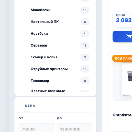
Моноблоки
18
2 09
Настольный ПК
6
Ноутбуки
71
Серверы
13
сканер и копия
3
ПОД ЗАК
Струйные принтеры
16
Телевизор
8
Цветные лазерные
3
принтеры
черно-белый принтер
ЦЕНА
4
Grandstr
ОТ
ДО
Kaspersky
6