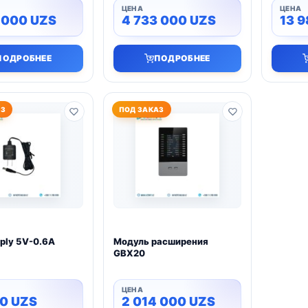
5 000
UZS
4 733 000
UZS
13 
ПОДРОБНЕЕ
ПОДРОБНЕЕ
АЗ
ПОД ЗАКАЗ
ply 5V-0.6A
Модуль расширения
GBX20
00
UZS
2 014 000
UZS