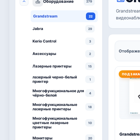
Оборудование
279
Grandstrea
Grandstream
22
видеонаблю
Jabra
29
Kerio Control
3
Отображен
Аксессуары
2
Лазерные принтеры
15
ПОД ЗАК
лазерный черно-белый
1
принтер
Многофункциональное для
4
чёрно-белой
Многофункциональные
18
лазерные принтеры
Многофункциональные
цветные лазерные
10
принтеры
Grandstr
Мониторы
20