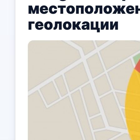
местоположен
геолокации