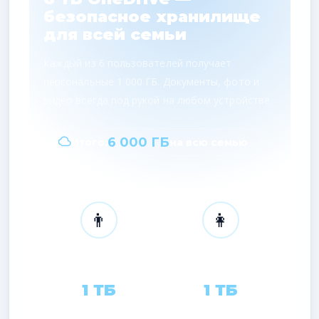
безопасное хранилище
для всей семьи
Каждый из 6 пользователей получает
персональные 1 000 ГБ. Документы, фото и
видео всегда под рукой на любом устройстве.
6 000 ГБ
Итого:
на всю семью
👨
👩
Пользователь 1
Пользователь 2
1 ТБ
1 ТБ
ONEDRIVE
ONEDRIVE