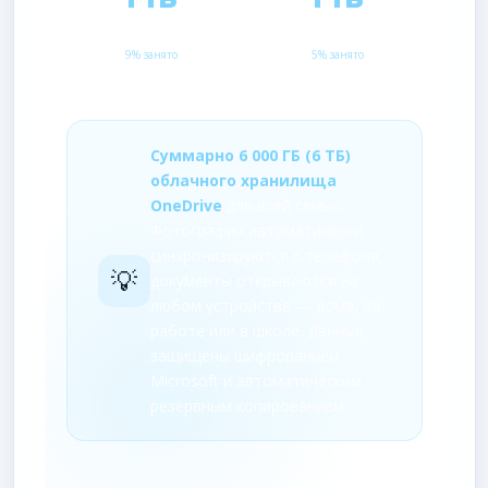
ONEDRIVE
ONEDRIVE
9% занято
5% занято
Суммарно 6 000 ГБ (6 ТБ)
облачного хранилища
OneDrive
для всей семьи.
Фотографии автоматически
синхронизируются с телефона,
💡
документы открываются на
любом устройстве — дома, на
работе или в школе. Данные
защищены шифрованием
Microsoft и автоматическим
резервным копированием.