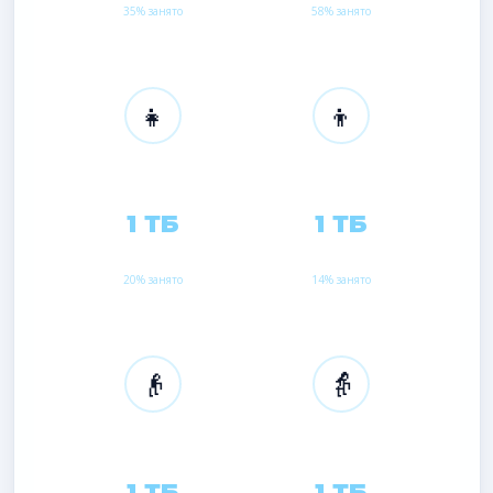
35% занято
58% занято
👧
👦
Пользователь 3
Пользователь 4
1 ТБ
1 ТБ
ONEDRIVE
ONEDRIVE
20% занято
14% занято
👴
👵
Пользователь 5
Пользователь 6
1 ТБ
1 ТБ