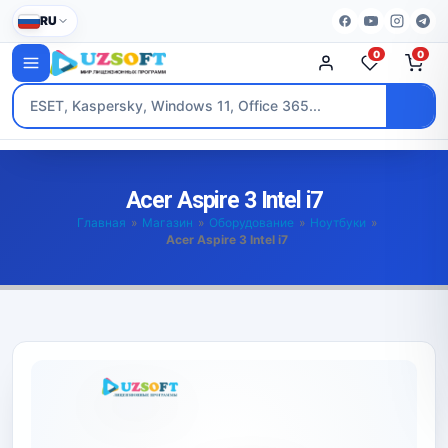
RU
0
0
Acer Aspire 3 Intel i7
Главная
»
Магазин
»
Оборудование
»
Ноутбуки
»
Acer Aspire 3 Intel i7