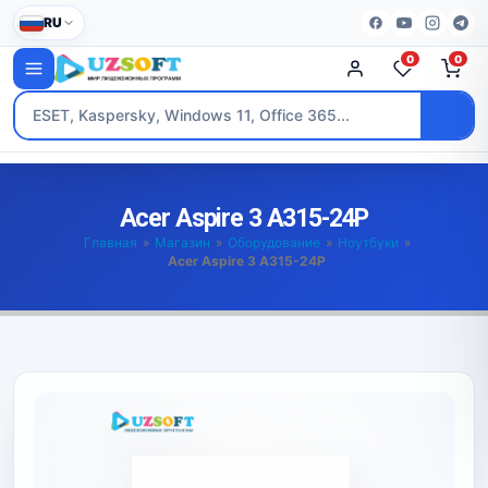
RU
0
0
Acer Aspire 3 A315-24P
Главная
»
Магазин
»
Оборудование
»
Ноутбуки
»
Acer Aspire 3 A315-24P