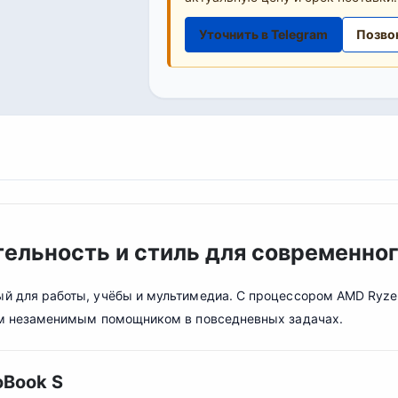
Уточнить в Telegram
Позво
тельность и стиль для современно
ный для работы, учёбы и мультимедиа. С процессором AMD Ry
м незаменимым помощником в повседневных задачах.
oBook S