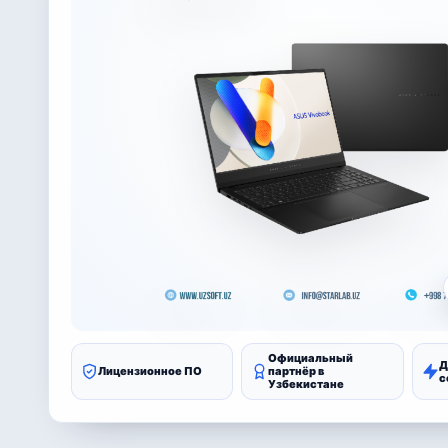
Официальный
Д
Лицензионное ПО
партнёр в
с
Узбекистане