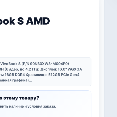
ook S AMD
s VivoBook S (P/N 90NB0XW3-M004P0)
 (6 ядер, до 4.2 ГГц) Дисплей: 16.0″ WQXGA
ть: 16GB DDR4 Хранилище: 512GB PCIe Gen4
анная графика)...
о этому товару?
нить наличие и условия заказа.