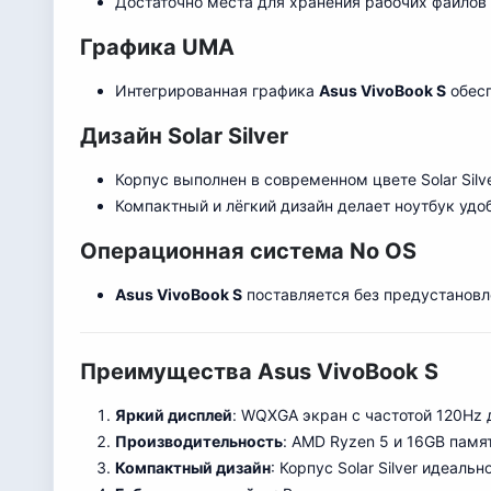
Достаточно места для хранения рабочих файлов
Графика UMA
Интегрированная графика
Asus VivoBook S
обесп
Дизайн Solar Silver
Корпус выполнен в современном цвете Solar Sil
Компактный и лёгкий дизайн делает ноутбук уд
Операционная система No OS
Asus VivoBook S
поставляется без предустановл
Преимущества Asus VivoBook S
Яркий дисплей
: WQXGA экран с частотой 120Hz 
Производительность
: AMD Ryzen 5 и 16GB памя
Компактный дизайн
: Корпус Solar Silver идеал