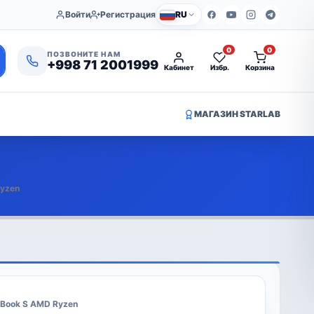
Войти
Регистрация
RU
0
0
ПОЗВОНИТЕ НАМ
+998 71 2001999
Кабинет
Избр.
Корзина
МАГАЗИН STARLAB
Ryzen
oBook S AMD Ryzen