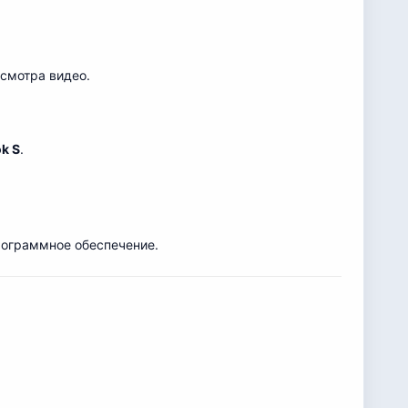
смотра видео.
k S
.
рограммное обеспечение.