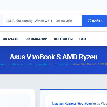
НАЙТИ
СКАЧАТЬ
О КОМПАНИИ
КОНТАКТЫ
FAQ
Asus VivoBook S AMD Ryzen
вная
»
Магазин
»
Оборудование
»
Ноутбуки
»
Asus VivoBook S AMD 
Главная
/
Каталог
/
Ноутбуки
/
Asus Viv