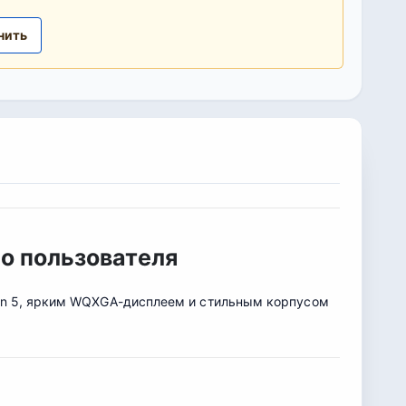
нить
го пользователя
zen 5, ярким WQXGA-дисплеем и стильным корпусом