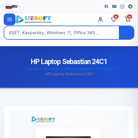
RU
0
0
HP Laptop Sebastian 24C1
Главная
»
Магазин
»
Оборудование
»
Ноутбуки
»
HP Laptop Sebastian 24C1