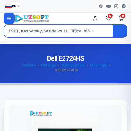
RU
0
0
Dell E2724HS
Главная
»
Магазин
»
Оборудование
»
Мониторы
»
Dell E2724HS