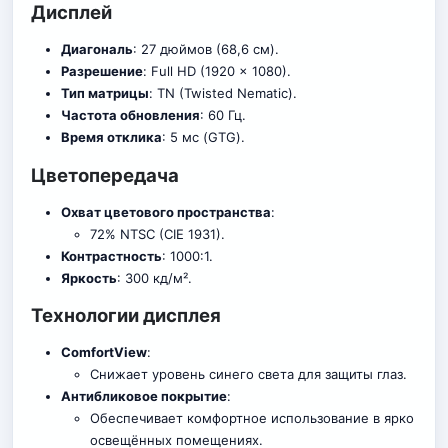
Дисплей
Диагональ
: 27 дюймов (68,6 см).
Разрешение
: Full HD (1920 x 1080).
Тип матрицы
: TN (Twisted Nematic).
Частота обновления
: 60 Гц.
Время отклика
: 5 мс (GTG).
Цветопередача
Охват цветового пространства
:
72% NTSC (CIE 1931).
Контрастность
: 1000:1.
Яркость
: 300 кд/м².
Технологии дисплея
ComfortView
:
Снижает уровень синего св
е
та для защиты глаз.
Антибликовое покрытие
:
Обеспечивает комфортное использование в ярко
освещённых помещениях.