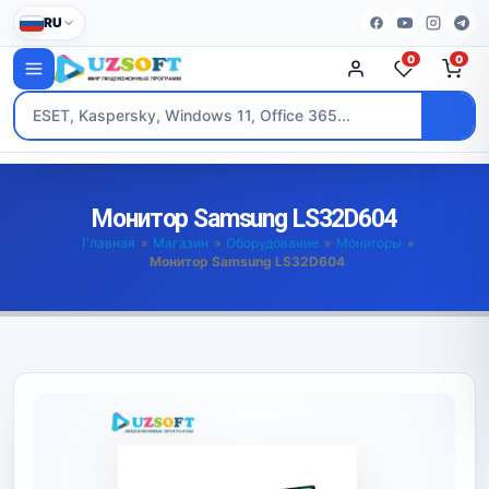
RU
0
0
Монитор Samsung LS32D604
Главная
»
Магазин
»
Оборудование
»
Мониторы
»
Монитор Samsung LS32D604