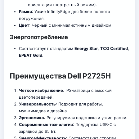
ориентации (портретный режим).
Рамки
: Узкие InfinityEdge для более
п
олного
погружения.
Цвет
: Чёрный с минималистичным дизайном.
Энергопотребление
Соответствует стандартам
Energy Star
,
TCO Certified
,
EPEAT Gold
.
Преимущества Dell P2725H
Чёткое изображение
: IPS-матриц
а
с высокой
цветопередачей.
Универсальность
: Подходит для работы,
мультимедиа и дизайна.
Эргономика
: Регулируемая подставка и узкие рамки.
Современные технологии
: Поддержка USB-C с
зарядкой до 65 Вт.
Энергоэффективность
: Соответствует строгим