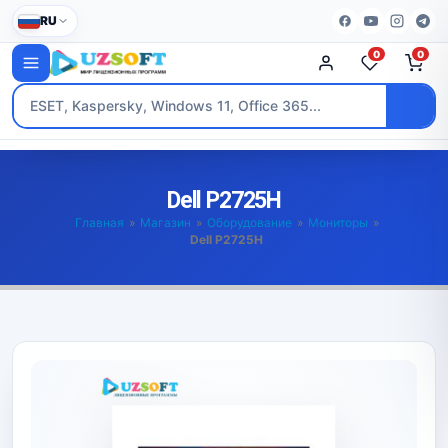
RU
0
0
Dell P2725H
Главная
»
Магазин
»
Оборудование
»
Мониторы
»
Dell P2725H