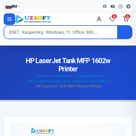
RU
0
0
HP LaserJet Tank MFP 1602w
Printer
Главная
»
Магазин
»
Оборудование
»
Многофункциональные лазерные принтеры
»
HP LaserJet Tank MFP 1602w Printer