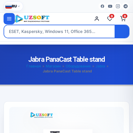
RU
0
0
Jabra PanaCast Table stand
Главная
»
Магазин
»
Оборудование
»
Jabra
»
Jabra PanaCast Table stand